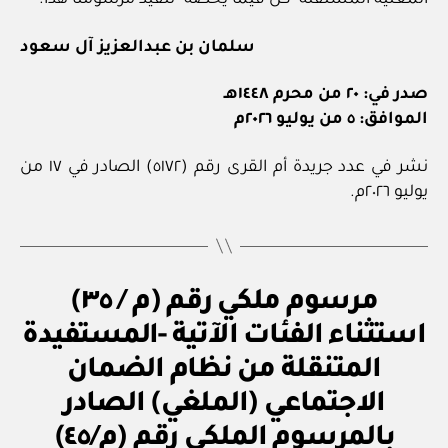
المعنية المستقلة -كل فيما يخصه- تنفيذ مرسومنا هذا.
سلمان بن عبدالعزيز آل سعود
صدر في: ٢٠ من محرم ١٤٤٨هـ
الموافق: ٥ من يوليو ٢٠٢٦م
نشر في عدد جريدة أم القرى رقم (٥١٧٢) الصادر في ١٧ من
يوليو ٢٠٢٦م.
م
التصنيفات
مرسوم ملكي رقم (م / ٣٥)
ر
س
استثناء الفئات الآتية -المستفيدة
و
م
المتنقلة من نظام الضمان
مل
ك
الاجتماعي (الملغي) الصادر
ي
بالمرسوم الملكي رقم (م/٤٥)