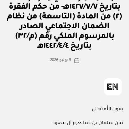
بتاريخ ١٤٢٧/٧/٧هـ- من حكم الفقرة
(٢) من المادة (التاسعة) من نظام
الضمان الاجتماعي الصادر
بالمرسوم الملكي رقم (م/٣٢)
بو
ا
بتاريخ ١٤٤٢/٤/٤هـ
س
ط
كاتب
5 يوليو 2026
ة
تاريخ
المقالة
ad
المقالة
m
in
بعون الله تعالى
نحن سلمان بن عبدالعزيز آل سعود