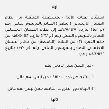
أولا
استثناء الفئات الآتية -المستفيدة المنتقلة من نظام
الضمان الاجتماعي (الملغى) الصادر بالمرسوم الملكي رقم
(م /٤٥) بتاريخ ٧/٧/١٤٢٧هـ، إلى نظام الضمان الاجتماعي
الصادر بالمرسوم الملكي رقم (م /٣٢) بتاريخ ٤/٤/١٤٤٢هـ- من
حكم الفقرة (٢) من المادة (التاسعة) من نظام الضمان
الاجتماعي الصادر بالمرسوم الملكي رقم (م /٣٢) بتاريخ
٤/٤/١٤٤٢هـ وهم:
١- كبار السن ممن لا دخل لهم.
٢- الأشخاص ذوو الإعاقة ممن ليس لهم عائل.
٣- الأيتام ذوو الظروف الخاصة ممن ليس لهم عائل.
ثانيا