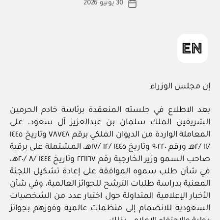
30 يونيو 2026
ة
تاريخ
المقالة
ad
المقالة
m
in
إن مجلس الوزراء
بعد الاطلاع في جلسته المنعقدة برئاسة خادم الحرمين
الشريفين الملك سلمان بن عبدالعزيز آل سعود، على
المعاملة الواردة من الديوان الملكي برقم ٧٨٧٤٨ وتاريخ ١٤٤٥
/١١ /٢هـ ورقم ٩٠٢٢٠ وتاريخ ١٤٤٥ /١٢ /١٧هـ، المشتملة على برقية
صاحب السمو وزير الخارجية رقم ٢٢١١٦٧ وتاريخ ١٤٤٤ /٨ /٢٠هـ،
في شأن طلب سموه الموافقة على إعادة تشكيل اللجنة
المعنية بدراسة طلبات الترشح للجوائز العالمية، وفي شأن
الأخبار الإعلامية المتداولة حول اختيار عدد من الشخصيات
السعودية للانضمام إلى منظمات عالمية وفوزهم بجوائز