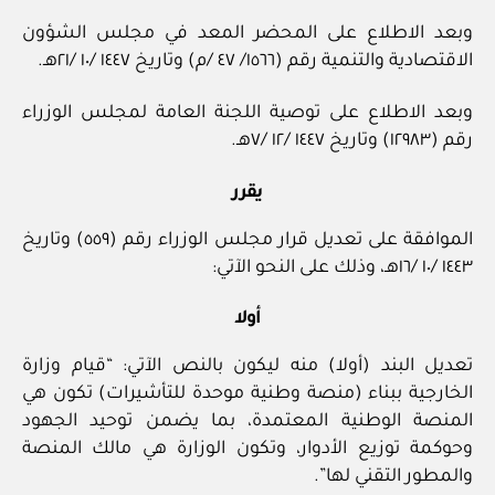
وبعد الاطلاع على المحضر المعد في مجلس الشؤون
الاقتصادية والتنمية رقم (١٥٦٦/ ٤٧ /م) وتاريخ ١٤٤٧ /١٠ /٢١هـ.
وبعد الاطلاع على توصية اللجنة العامة لمجلس الوزراء
رقم (١٢٩٨٣) وتاريخ ١٤٤٧ /١٢ /٧هـ.
يقرر
الموافقة على تعديل قرار مجلس الوزراء رقم (٥٥٩) وتاريخ
١٤٤٣ /١٠ /١٦هـ، وذلك على النحو الآتي:
أولا
تعديل البند (أولا) منه ليكون بالنص الآتي: “قيام وزارة
الخارجية ببناء (منصة وطنية موحدة للتأشيرات) تكون هي
المنصة الوطنية المعتمدة، بما يضمن توحيد الجهود
وحوكمة توزيع الأدوار، وتكون الوزارة هي مالك المنصة
والمطور التقني لها”.