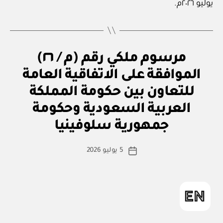
يوليو ٢٠٢٦م.
م
التصنيفات
مرسوم ملكي رقم (م / ٢٦)
ر
س
الموافقة على الاتفاقية العامة
و
م
للتعاون بين حكومة المملكة
مل
ك
العربية السعودية وحكومة
بو
ي
ا
جمهورية سلوفينيا
س
ط
كاتب
5 يوليو 2026
ة
تاريخ
المقالة
ad
المقالة
m
in