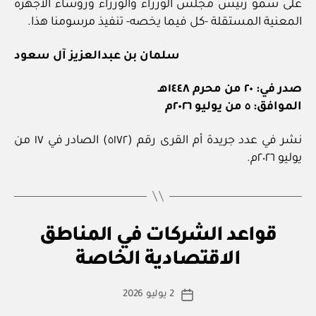
على سمو رئيس مجلس الوزراء والوزراء ورؤساء الأجهزة
المعنية المستقلة -كل فيما يخصه- تنفيذ مرسومنا هذا.
سلمان بن عبدالعزيز آل سعود
صدر في: ٢٠ من محرم ١٤٤٨هـ
الموافق: ٥ من يوليو ٢٠٢٦م
نشر في عدد جريدة أم القرى رقم (٥١٧٢) الصادر في ١٧ من
يوليو ٢٠٢٦م.
ن
التصنيفات
قواعد الشركات في المناطق
بو
ظ
ا
ا
الاقتصادية الخاصة
س
م
أو
ط
كاتب
لا
2 يوليو 2026
ة
تاريخ
ئ
المقالة
ad
المقالة
ح