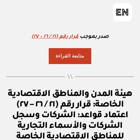
in
صدر بموجب
قرار رقم (٢١ / ٢٦ – ٢٧)
“قواعد
متابعة القراءة
الأسماء
التجارية
في
المناطق
ق
التصنيفات
هيئة المدن والمناطق الاقتصادية
الاقتصادية
ر
الخاصة”
ار
الخاصة: قرار رقم (٢١ / ٢٦ – ٢٧)
و
زا
اعتماد قواعد: الشركات وسجل
ر
ي
الشركات والأسماء التجارية
بو
ا
للمناطق الاقتصادية الخاصة
س