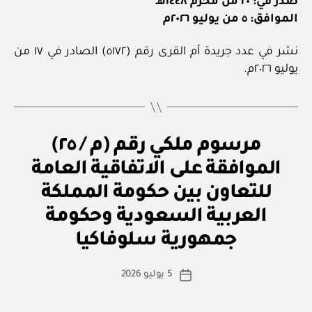
صدر في: ٢٠ من محرم ١٤٤٨هـ
الموافق: ٥ من يوليو ٢٠٢٦م
نشر في عدد جريدة أم القرى رقم (٥١٧٢) الصادر في ١٧ من
يوليو ٢٠٢٦م.
م
التصنيفات
مرسوم ملكي رقم (م / ٢٥)
ر
س
الموافقة على الاتفاقية العامة
و
م
للتعاون بين حكومة المملكة
مل
ك
العربية السعودية وحكومة
بو
ي
ا
جمهورية سلوفاكيا
س
ط
كاتب
5 يوليو 2026
ة
تاريخ
المقالة
ad
المقالة
m