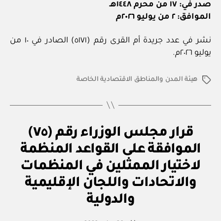
صدر في: ١٧ من محرم ١٤٤٨هـ
الموافق: ٢ من يوليو ٢٠٢٦م
نشر في عدد جريدة أم القرى رقم (٥١٧١) الصادر في ١٠ من
يوليو ٢٠٢٦م.
هيئة المدن والمناطق الاقتصادية الخاصة
الوسوم
قر
التصنيفات
قرار مجلس الوزراء رقم (٧٥)
ار
مج
الموافقة على القواعد المنظمة
ل
س
لاختيار الممثلين في المنظمات
الو
زرا
والاتحادات واللجان الإقليمية
بو
ء
ا
والدولية
س
ط
كاتب