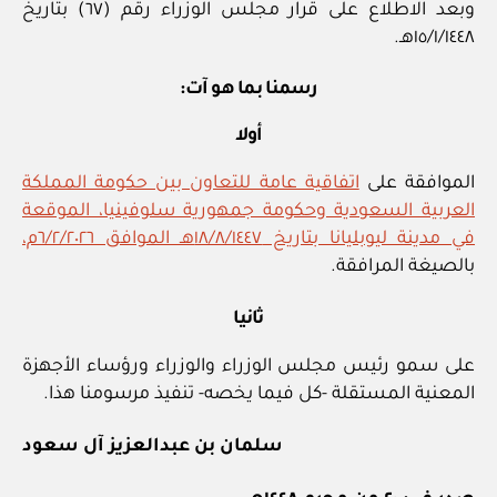
وبعد الاطلاع على قرار مجلس الوزراء رقم (٦٧) بتاريخ
١٥/١/١٤٤٨هـ.
رسمنا بما هو آت:
أولا
الموافقة على
اتفاقية عامة للتعاون بين حكومة المملكة
العربية السعودية وحكومة جمهورية سلوفينيا، الموقعة
في مدينة ليوبليانا بتاريخ ١٨/٨/١٤٤٧هـ الموافق ٦/٢/٢٠٢٦م،
بالصيغة المرافقة.
ثانيا
على سمو رئيس مجلس الوزراء والوزراء ورؤساء الأجهزة
المعنية المستقلة -كل فيما يخصه- تنفيذ مرسومنا هذا.
سلمان بن عبدالعزيز آل سعود