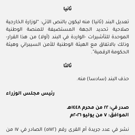
ثانيا
تعديل البند (ثانيا) منه ليكون بالنص الآتي: “لوزارة الخارجية
صلاحية تحديد الجهة المستضيفة للمنصة الوطنية
الموحدة للتأشيرات -الواردة في البند (أولا) من هذا القرار-
وذلك بالاتفاق مع الهيئة الوطنية للأمن السيبراني وهيئة
الحكومة الرقمية”.
ثالثا
حذف البند (سادسا) منه.
رئيس مجلس الوزراء
صدر في: ٢٢ من محرم ١٤٤٨هـ
الموافق: ٧ من يوليو ٢٠٢٦م
نشر في عدد جريدة أم القرى رقم (٥١٧٢) الصادر في ١٧ من