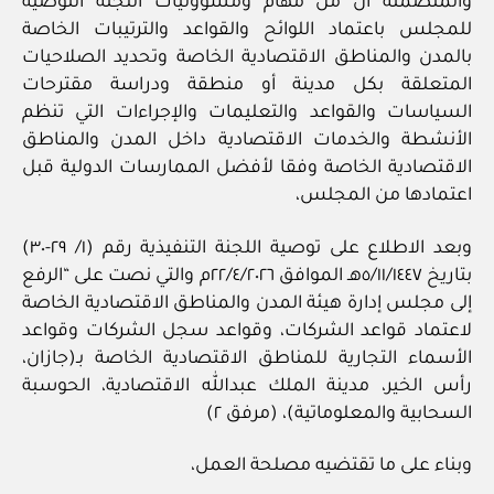
والمتضمنة أن من مهام ومسؤوليات اللجنة التوصية
للمجلس باعتماد اللوائح والقواعد والترتيبات الخاصة
بالمدن والمناطق الاقتصادية الخاصة وتحديد الصلاحيات
المتعلقة بكل مدينة أو منطقة ودراسة مقترحات
السياسات والقواعد والتعليمات والإجراءات التي تنظم
الأنشطة والخدمات الاقتصادية داخل المدن والمناطق
الاقتصادية الخاصة وفقا لأفضل الممارسات الدولية قبل
اعتمادها من المجلس،
وبعد الاطلاع على توصية اللجنة التنفيذية رقم (١/ ٢٩-٣٠)
بتاريخ ٥/١١/١٤٤٧هـ الموافق ٢٢/٤/٢٠٢٦م والتي نصت على “الرفع
إلى مجلس إدارة هيئة المدن والمناطق الاقتصادية الخاصة
لاعتماد قواعد الشركات، وقواعد سجل الشركات وقواعد
الأسماء التجارية للمناطق الاقتصادية الخاصة بـ(جازان،
رأس الخير، مدينة الملك عبدالله الاقتصادية، الحوسبة
السحابية والمعلوماتية)، (مرفق ٢)
وبناء على ما تقتضيه مصلحة العمل،