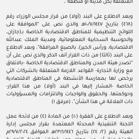
المتعلقة بكل مدينة أو منطقة”،
وبعد الاطلاع على البند (أولا) من قرار مجلس الوزراء رقم
(٤٦٨) بتاريخ ١٠/٧/١٤٤٧هـ والذي نص على “الموافقة على
اللوائح التنظيمية للمناطق الاقتصادية الخاصة بـ(جازان،
والحوسبة السحابية المعلوماتية، ومدينة الملك عبدالله
الاقتصادية، ورأس الخير)، بالصيغ المرافقة”، وبعد الاطلاع
على البند (ثالثا) من ذات القرار آنف الذكر والذي نص على أن
“تصدر هيئة المدن والمناطق الاقتصادية الخاصة -بالاتفاق
مع وزارة التجارة- القواعد اللازمة المتعلقة بالشركات التي
يرخص لها بممارسة الأنشطة في المناطق الاقتصادية
الخاصة -المشار إليها في البند (أولا) من هذا القرار-
وحوكمتها، والحقوق والواجبات والالتزامات والمسؤوليات
ذات العلاقة في هذا الشأن”، (مرفق ١)
وبعد الاطلاع على الفقرة (١٠) من المادة (٤) من لائحة عمل
اللجنة التنفيذية المحدثة المعتمدة بقرار مجلس إدارة
الهيئة رقم (٢/ ٢٤) بتاريخ ٢٣/١/١٤٤٦هـ الموافق ٢٩/٧/٢٠٢٤م