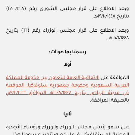
وبعد الاطلاع على قرار مجلس الشورى رقم (٣٠٨/ ٢٥)
بتاريخ ١٩/١٠/١٤٤٧هـ.
وبعد الاطلاع على قرار مجلس الوزراء رقم (٦٦) بتاريخ
١٥/١/١٤٤٨هـ.
رسمنا بما هو آت:
أولا
الموافقة على
الاتفاقية العامة للتعاون بين حكومة المملكة
العربية السعودية وحكومة جمهورية سلوفاكيا، الموقعة
في مدينة الرياض بتاريخ ٢١/٨/١٤٤٧هـ الموافق ٩/٢/٢٠٢٦م،
بالصيغة المرافقة.
ثانيا
على سمو رئيس مجلس الوزراء والوزراء ورؤساء الأجهزة