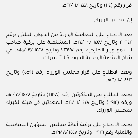
قرار رقم (١٠٤) وتاريخ ١٤٤٨ /٠١ /٢٢هـ
إن مجلس الوزراء
بعد الاطلاع على المعاملة الواردة من الديوان الملكي برقم
٢٣٦٤٢ وتاريخ ١٤٤٧ /٣ /٢٤هـ، المشتملة على برقية صاحب
السمو وزير الخارجية رقم ٧٢٦٧٧ وتاريخ ١٤٤٧ /٣ /١٥هـ، في
شأن المنصة الوطنية الموحدة للتأشيرات.
وبعد الاطلاع على قرار مجلس الوزراء رقم (٥٥٩) وتاريخ
١٤٤٣ /١٠ /١٦هـ.
وبعد الاطلاع على المذكرتين رقم (١٦٣٨) وتاريخ ١٤٤٧ /٥ /١هـ،
ورقم (٣٩١٢) وتاريخ ١٤٤٧ /١١ /٢٠هـ، المعدتين في هيئة الخبراء
بمجلس الوزراء.
وبعد الاطلاع على برقية أمانة مجلس الشؤون السياسية
والأمنية رقم ١٣٦٢٦ وتاريخ ١٤٤٧ /٨ /٢٩هـ.