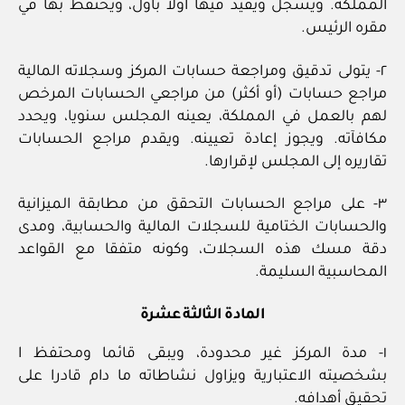
المملكة. ويسجل ويقيد فيها أولا بأول، ويحتفظ بها في
مقره الرئيس.
٢- يتولى تدقيق ومراجعة حسابات المركز وسجلاته المالية
مراجع حسابات (أو أكثر) من مراجعي الحسابات المرخص
لهم بالعمل في المملكة، يعينه المجلس سنويا، ويحدد
مكافآته. ويجوز إعادة تعيينه. ويقدم مراجع الحسابات
تقاريره إلى المجلس لإقرارها.
٣- على مراجع الحسابات التحقق من مطابقة الميزانية
والحسابات الختامية للسجلات المالية والحسابية، ومدى
دقة مسك هذه السجلات، وكونه متفقا مع القواعد
المحاسبية السليمة.
المادة الثالثة عشرة
١- مدة المركز غير محدودة، ويبقى قائما ومحتفظ ا
بشخصيته الاعتبارية ويزاول نشاطاته ما دام قادرا على
تحقيق أهدافه.