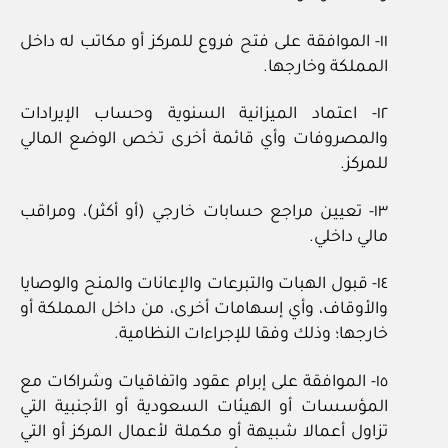
١١- الموافقة على فتح فروع للمركز أو مكاتب له داخل
المملكة وخارجها.
١٢- اعتماد الميزانية السنوية وحساب الإيرادات
والمصروفات وأي قائمة أخرى تخص الوضع المالي
للمركز.
١٣- تعيين مراجع حسابات خارجي (أو أكثر)، ومراقب
مالي داخلي.
١٤- قبول الهبات والتبرعات والإعانات والمنح والوصايا
والأوقاف، وأي إسهامات أخرى، من داخل المملكة أو
خارجها؛ وذلك وفقا للإجراءات النظامية.
١٥- الموافقة على إبرام عقود واتفاقيات وشراكات مع
المؤسسات أو الهيئات السعودية أو الأجنبية التي
تزاول أعمالا شبيهة أو مكملة لأعمال المركز أو التي