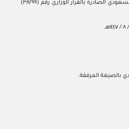
وبعد الاطلاع على لائحة المتطلبات العامة لتعيين جهات التفتيش والمفتشين لأعمال كود البناء السعودي الصادرة بالقرار الوزاري رقم (٣٨٢٩٩)
دي بالصيغة المرفقة.