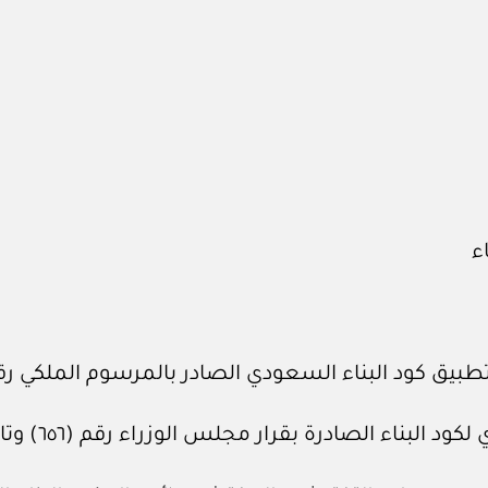
ء
سعودي الصادر بالمرسوم الملكي رقم (م / ٤٣) وتاريخ ٢٦ / ‏٤‏ / ١٤٣٨هـ، و
صادرة بقرار مجلس الوزراء رقم (٦٥٦) وتاريخ ٤ / ‏٩‏ / ١٤٤٦هـ.