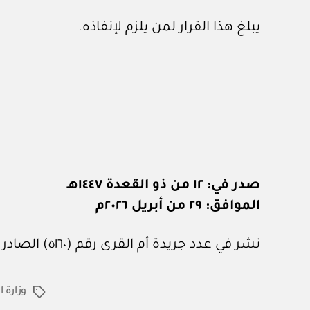
يبلغ هذا القرار لمن يلزم لإنفاذه.
صدر في: ١٢ من ذو القعدة ١٤٤٧هـ
الموافق: ٢٩ من أبريل ٢٠٢٦م
نشر في عدد جريدة أم القرى رقم (٥١٦٠) الصادر في ١٥ من مايو ٢٠٢٦م.
وزارة 
الوسوم