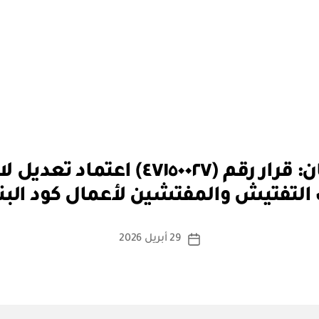
بو
وزارة البلديات والإسكان: قرار رقم (
ا
التفتيش والمفتشين لأعمال كود الب
س
ط
ة
كاتب
29 أبريل 2026
تاريخ
a
المقالة
المقالة
d
m
in