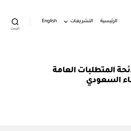
الرئيسية
التشريعات
English
البحث
٤٧١٥٠٠٢٧) اعتماد تعديل لائحة المتطلبات العامة
ناء السعودي