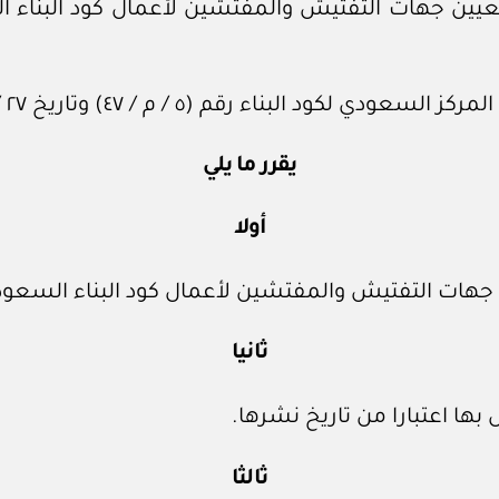
ناء رقم (٥ / م / ٤٧) وتاريخ ٢٧ / ‏٨‏ / ١٤٤٧هـ.
يقرر ما يلي
أولا
ن جهات التفتيش والمفتشين لأعمال كود البناء السعو
ثانيا
بها اعتبارا من تاريخ نشرها.
ثالثا