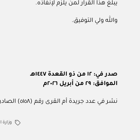
يبلغ هذا القرار لمن يلزم لإنفاذه.
والله ولي التوفيق.
صدر في: ١٢ من ذو القعدة ١٤٤٧هـ
الموافق: ٢٩ من أبريل ٢٠٢٦م
نشر في عدد جريدة أم القرى رقم (٥١٥٨) الصادر في ٨ من مايو ٢٠٢٦م.
وزارة 
الوسوم