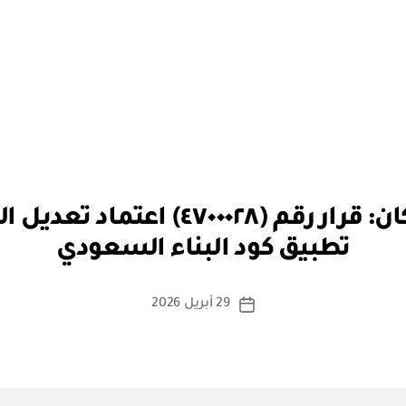
بو
وزارة البلديات والإسكان: قرار رقم (٨
ا
تطبيق كود البناء السعودي
س
ط
ة
كاتب
29 أبريل 2026
تاريخ
a
المقالة
المقالة
d
m
in