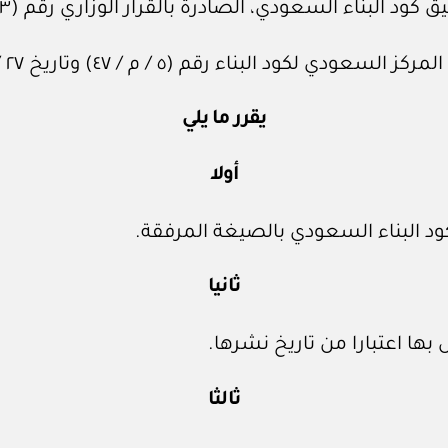
ادرة بالقرار الوزاري رقم (١٢١٣ق / أع / ٣٩) وتاريخ ١٤ / ‏١٠‏ / ١٤٣٩هـ، وتعديلاته.
ناء رقم (٥ / م / ٤٧) وتاريخ ٢٧ / ‏٨‏ / ١٤٤٧هـ.
يقرر ما يلي
أولا
كود البناء السعودي بالصيغة المرفقة.
ثانيا
بها اعتبارا من تاريخ نشرها.
ثالثا