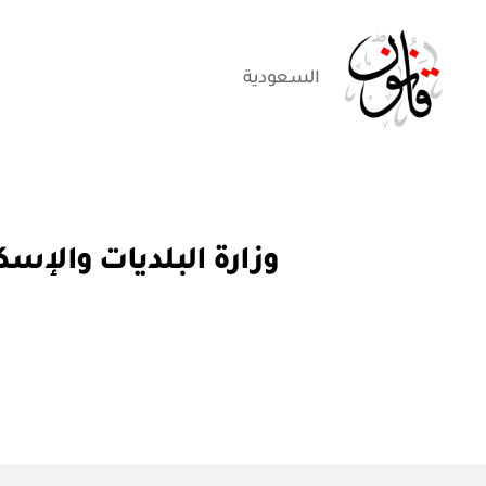
السعودية
قانون
ق
التصنيفات
ر
ار
و
ز
ا
ر
ي