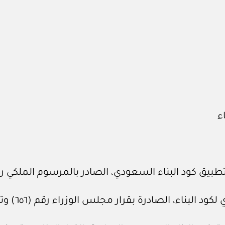
ء
سعودي، الصادر بالمرسوم الملكي رقم (م / ٤٣) وتاريخ ٢٦ / ‏٤‏ / ١٤٣٨هـ، 
لصادرة بقرار مجلس الوزراء رقم (٦٥٦) وتاريخ ٤ / ‏٩‏ / ١٤٤٦هـ.