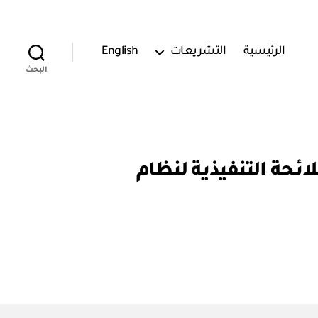
الرئيسية
التشريعات
English
البحث
٤٧٠٠٠٢) اعتماد تعديل اللائحة التنفيذية لنظام