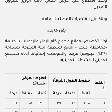
وبعد الاطلاع على عرض معالي نائب الوزير لشؤون
التعدين.
وبناءً على مقتضيات المصلحة العامة.
يقرر ما يلي:
أولاً: تخصيص موقع مجمع خام الرمل والردميات بالجبيهة
-محافظة خليص- التابع لمنطقة مكة المكرمة بمساحة
(٦.٣٩) كيلومتراً مربعاً والموضحة إحداثياته أدناه كمجمع
تعديني للأنشطة التعدينية:
خطوط العرض
خطوط الطول (شرقاً)
النقط
(شمالاً)
ة
ثانية
دقيقة
درجة
ثانية
دقيقة
درجة
٢٢
٠٥
٣٩.٠٠
٣٩
٢٨
٢٤.٠٠
١