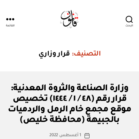
البحث
القائمة
قانون
التصنيف:
قرار وزاري
ق
التصنيفات
وزارة الصناعة والثروة المعدنية:
ر
ار
قرار رقم (٤٨ / ١ / ١٤٤٤) تخصيص
و
زا
موقع مجمع خام الرمل والردميات
بو
ر
ا
ي
بالجبيهة (محافظة خليص)
س
ط
كاتب
1 أغسطس 2022
ة
تاريخ