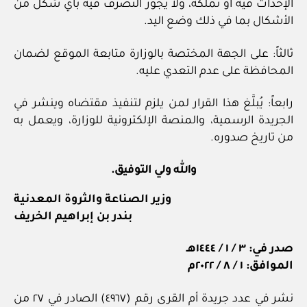
الإحداث فيه أو تملكه، ولا يجوز التصرف فيه بأي شكل من
الأشكال بما في ذلك وضع اليد.
ثالثاً: على الجهة المختصة بالوزارة متابعة الموقع لضمان
المحافظة على عدم التعدي عليه.
رابعاً: يُبلَّغ هذا القرار لمن يلزم لتنفيذ مقتضاه وينشر في
الجريدة الرسمية، والمنصة الإلكترونية للوزارة، ويعمل به
من تاريخ صدوره.
والله ولي التوفيق.
وزير الصناعة والثروة المعدنية
بندر بن إبراهيم الخريف
صدر في: ٣ / ١ / ١٤٤٤هـ
الموافق: ١ / ٨ / ٢٠٢٢م
نشر في عدد جريدة أم القرى رقم (٤٩٦٧) الصادر في ٢٧ من