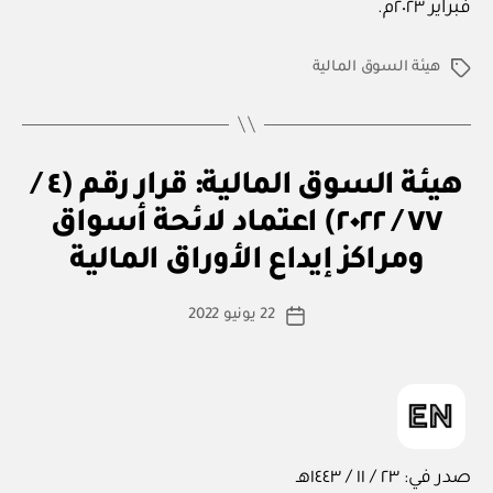
فبراير ٢٠٢٣م.
هيئة السوق المالية
الوسوم
ق
التصنيفات
هيئة السوق المالية: قرار رقم (٤ /
ر
ار
٧٧ / ٢٠٢٢) اعتماد لائحة أسواق
بو
و
ا
زا
ومراكز إيداع الأوراق المالية
س
ر
ي
ط
كاتب
22 يونيو 2022
ة
تاريخ
المقالة
ad
المقالة
m
in
صدر في: ٢٣ / ١١ / ١٤٤٣هـ