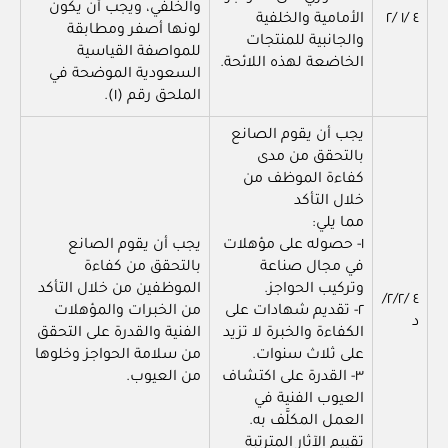
والخلفي، ويجب أن يكون
٤ /١ /٢
الأمامية والخلفية
لونها أصفر ومطابقة
والجانبية للمنتجات
للمواصفة القياسية
الخاضعة لهذه اللائحة.
السعودية الموضحة في
الملحق رقم (١).
يجب أن يقوم الصانع
بالتحقق من مدى
كفاءة الموظف من
خلال التأكد
مما يلي:
١- حصوله على مؤهلات
يجب أن يقوم الصانع
في مجال صناعة
بالتحقق من كفاءة
وتركيب الحواجز.
الموظفين من خلال التأكد
٤ /٢/٢/
٢- تقديم شهادات على
من الخبرات والمؤهلات
د
الكفاءة والخبرة لا تزيد
الفنية والقدرة على التحقق
على ثلاث سنوات.
من سلامة الحواجز وخلوها
٣- القدرة على اكتشاف
من العيوب.
العيوب الفنية في
العمل المكلَّف به.
تقييم الآثار المترتبة