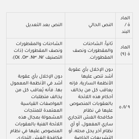
الماد
ة /
النص الحالي
النص بعد التعديل
البند
ثانياً: الشاحنات
الشاحنات والمقطورات
الماد
والمقطورات ونصف
ونصف المقطورات (ذات
ة (٩)
المقطورات.
التصنيف N٢، N٣، O٣، O٤):
دون الإخلال بأي عقوبة
أشد تنص عليها
دون الإخلال بأي عقوبة
الأنظمة السارية، فإنه
أشد في الأنظمة المعمول
يعاقب كل من يخالف
بها، فأنه يُعاقب كل من
أحكام هذه اللائحة
يخالف متطلبات
بالعقوبات المنصوص
المواصفات القياسية
٩ /١/ ٥
عليها في نظام
المعتمدة للمنتجات
مكافحة الغش التجاري
المشمولة بمجال هذه
ساري المفعول، أو أي
اللائحة الفنية بالعقوبات
نظام آخر يحل محله، أو
المنصوص عليها في نظام
التشريعات الخاصة
مكافحة الغش التجاري.