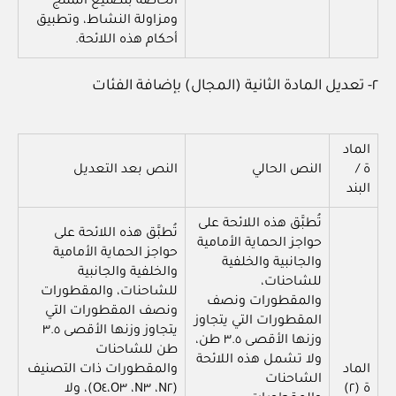
الخاصة بتصنيع المنتج
ومزاولة النشاط، وتطبيق
أحكام هذه اللائحة.
٢- تعديل المادة الثانية (المجال) بإضافة الفئات
الماد
ة /
النص الحالي
النص بعد التعديل
البند
تُطبَّق هذه اللائحة على
تُطبَّق هذه اللائحة على
حواجز الحماية الأمامية
حواجز الحماية الأمامية
والجانبية والخلفية
والخلفية والجانبية
للشاحنات،
للشاحنات، والمقطورات
والمقطورات ونصف
ونصف المقطورات التي
المقطورات التي يتجاوز
يتجاوز وزنها الأقصى ٣.٥
وزنها الأقصى ٣.٥ طن،
طن للشاحنات
ولا تشمل هذه اللائحة
الماد
والمقطورات ذات التصنيف
الشاحنات
ة (٢)
(N٢، N٣، O٣،O٤)، ولا