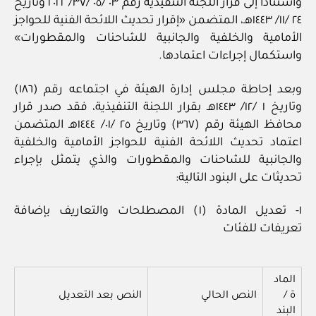
واستناداً إلى قرار اللجنة التنفيذية رقم ٠٣ /٠٥ /٣٧/ ٢٠٢٢ وتاريخ
٢٤ /١١/ ١٤٤٣هـ، المتضمن «إقرار تحديث اللائحة الفنية للحواجز
الأمامية والخلفية والجانبية للشاحنات والمقطورات»
واستكمال إجراءات اعتمادها.
وبعد إحاطة مجلس إدارة الهيئة في اجتماعه رقم (١٨٦)
وتاريخ ١ /١٢/ ١٤٤٣هـ بقرار اللجنة التنفيذية، فقد صدر قرار
محافظ الهيئة رقم (٣٦٧) وتاريخ ٢٥ /٠١/ ١٤٤٤هـ المتضمن
اعتماد تحديث اللائحة الفنية للحواجز الأمامية والخلفية
والجانبية للشاحنات والمقطورات والذي يتمثل بإجراء
تحديثات على البنود التالية:
١- تعديل المادة (١) المصطلحات والتعاريف بإضافة
تعريفات للفئات
الماد
ة /
النص الحالي
النص بعد التعديل
البند