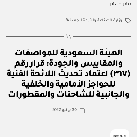
يناير ٢٠٢٣م.
وزارة الصناعة والثروة المعدنية
الوسوم
ق
التصنيفات
الهيئة السعودية للمواصفات
ر
ار
والمقاييس والجودة: قرار رقم
و
زا
(٣٦٧) اعتماد تحديث اللائحة الفنية
ر
ي
للحواجز الأمامية والخلفية
بو
ا
والجانبية للشاحنات والمقطورات
س
ط
كاتب
30 يونيو 2022
ة
تاريخ
المقالة
ad
المقالة
m
in