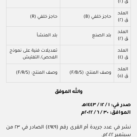
ق (٢)
الملح
حاجز خلفي (B)
حاجز خلفي (R)
ق (٢)
الملح
بلد الصنع
بلد المنشأ
ق (٢)
الملح
تعديلات فنية على نموذج
ق (٤)
الفحص/ التفتيش
الملح
وصف المنتج: (F/B/S)
وصف المنتج: (F/R/S)
ق (٥)
والله الموفق
صدر في: ١ / ١٢ / ١٤٤٣هـ
الموافق: ٣٠ / ٦ / ٢٠٢٢م
نشر في عدد جريدة أم القرى رقم (٤٩٤٩) الصادر في ٢٣ من
سبتمبر ٢٠٢٢م.