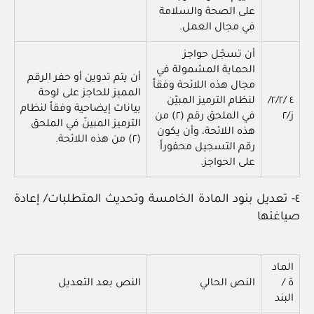
على الصحة والسلامة
في مجال العمل.
أن تسجّل حواجز
الحماية المشمولة في
أن يتم تدوين أو حفر الرقم
مجال هذه اللائحة وفقاً
المميز للحاجز على لوحة
٤ /٢/٢/
لنظام الترميز المبيّن
بيانات إيضاحية وفقاً لنظام
ز/٢
في الملحق رقم (٢) من
الترميز المبينّ في الملحق
هذه اللائحة، وأن يكون
(٢) من هذه اللائحة.
رقم التسجيل محفوراً
على الحواجز.
٤- تعديل بنود المادة الخامسة وتحديث المتطلبات/ إعادة
صياغتها
الماد
ة /
النص الحالي
النص بعد التعديل
البند