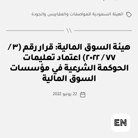
الهيئة السعودية للمواصفات والمقاييس والجودة
الوسوم
ق
التصنيفات
هيئة السوق المالية: قرار رقم (٣ /
ر
ار
٧٧ / ٢٠٢٢) اعتماد تعليمات
و
زا
الحوكمة الشرعية في مؤسسات
بو
ر
ا
ي
السوق المالية
س
ط
كاتب
22 يونيو 2022
ة
تاريخ
المقالة
ad
المقالة
m
in