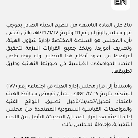
بناءً على المادة التاسعة من تنظيم الهيئة الصادر بموجب
قرار مجلس الوزراء رقم ٢١٦ وتاريخ ١٧ /٦/ ١٤٣١هـ، والتي تقضي
بأن: المجلس هو السلطة المختصة بإدارة شؤون الهيئة،
وتصريف أمورها، ويتخذ جميع القرارات اللازمة لتحقيق
أغراضها في حدود أحكام هذا التنظيم، وله بوجه خاص
اعتماد المواصفات القياسية في صورتها النهائية وطرق
تطبيقها.
واستناداً إلى قرار مجلس إدارة الهيئة في اجتماعه رقم (١٧٧)
المنعقد بتاريخ ٢٨ /٢/ ١٤٤٢هـ، بشأن تفويض محافظ الهيئة
باعتماد تعديل/تحديث/تأجيل تطبيق، اللوائح الفنية
والمواصفات القياسية السعودية المعتمدة من مجلس
إدارة الهيئة بعد إقرار التعديل/ التحديث/ التأجيل من اللجنة
التنفيذية، وإحاطة المجلس بذلك.