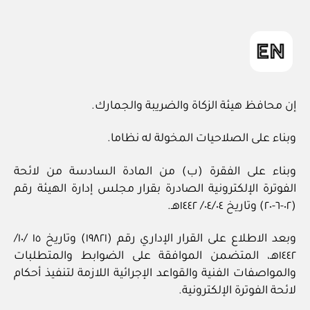
ad
المقالة
m
in
إن محافظ هيئة الزكاة والضريبة والجمارك.
وبناء على الصلاحيات المخولة له نظاما.
وبناء على الفقرة (ب) من المادة السادسة من لائحة
الفوترة الإلكترونية الصادرة بقرار مجلس إدارة الهيئة رقم
(٠٢-٦-٢٠) وتاريخ ٠٤/٠٤/ ١٤٤٢هـ.
وبعد الاطلاع على القرار الإداري رقم (١٩٨٢١) وتاريخ ١٥ /١٠/
١٤٤٢هـ، المتضمن الموافقة على الضوابط والمتطلبات
والمواصفات الفنية والقواعد الإجرائية اللازمة لتنفيذ أحكام
لائحة الفوترة الإلكترونية.