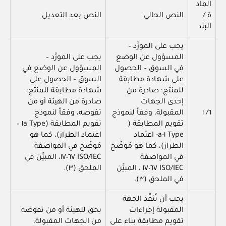
الماد
ة /
النص الحالي
النص بعد التعديل
البند
يجب على المورِّد –
المسؤول عن الوضع
يجب على المورِّد –
في السوق – الحصول
المسؤول عن الوضع في
على شهادة مطابقة
السوق – الحصول على
للمنتَج؛ صادرة من
شهادة مطابقة للمنتَج؛
إحدى الجهات
صادرة من الهيئة أو من
٦/ ١
المقبولة، وفقاً لنموذج
تفوضه، وفقاً لنموذج
تقويم المطابقة (
تقويم المطابقة (Type ١a –
Type ١-a- اعتماد
اعتماد الطراز)، كما هو
الطراز)، كما هو مُوضَّح
مُوضَّح في المواصفة
في المواصفة
ISO/IEC ١٧٠٦٧، المبيَّن في
ISO/IEC ١٧٠٦٧ ، المبيَّن
الملحق (٣).
في الملحق (٣).
يجب أن تُنفِّذ الجهة
المقبولة إجراءات
يحق للهيئة أو من تفوضه
تقويم مطابقة بناء على
من الجهات المقبولة،