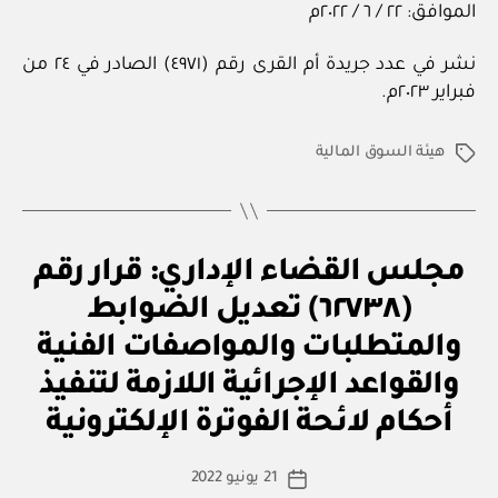
الموافق: ٢٢ / ٦ / ٢٠٢٢م
نشر في عدد جريدة أم القرى رقم (٤٩٧١) الصادر في ٢٤ من
فبراير ٢٠٢٣م.
هيئة السوق المالية
الوسوم
ق
التصنيفات
مجلس القضاء الإداري: قرار رقم
ر
ار
(٦٢٧٣٨) تعديل الضوابط
و
زا
والمتطلبات والمواصفات الفنية
ر
ي
والقواعد الإجرائية اللازمة لتنفيذ
بو
ا
أحكام لائحة الفوترة الإلكترونية
س
ط
كاتب
21 يونيو 2022
ة
تاريخ
المقالة