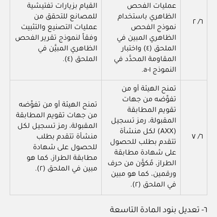
عمليات الفحص
القيام بزيارات تفتيشية
الظاهري باستخدام
للمصانع للتحقق من
٦/ ٢
نموذج الفحص
عمليات التصنيع والتثبيت
الظاهري المبين في
وفقاً لنموذج تقرير الفحص
الملحق (٤) واختبار
الظاهري المبيَّن في
المقاومة المحدَّد في
الملحق (٤).
النموذج ١-a.
تمنح الهيئة أو من
تفوِّضه من جهات
تمنح الهيئة أو من تفوِّضه
تقويم المطابقة
من جهات تقويم المطابقة
المقبولة، رمز تسجيل
المقبولة، رمز تسجيل لكل
(AXX) لكل منشأة
٦/ ٧
منشأة تتقدم بطلب
تتقدم بطلب للحصول
للحصول على شهادة
على شهادة مطابقة
مطابقة الطراز، كما هو
الطراز، مُكوَّن من حرف
مبين في الملحق (٢).
ورقمين، كما هو مبين
في الملحق (٢).
٦- تعديل بنود المادة التاسعة