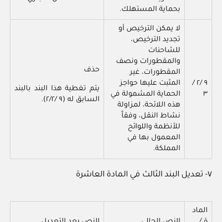
بحماية المستهلك.
لا يمكن الترخيص أو
تجديد الترخيص،
للشاحنات
والمقطورات ونصف
حذف
المقطورات، غير
٩ /٢ /
المثبت عليها حواجز
يتم تغطية هذا البند بالبند
٣
الحماية المشمولة في
السابق له (٩ /٢/٢).
هذه اللائحة، لمزاولة
نشاط النقل، وفقاً
للأنظمة واللوائح
المعمول بها في
المملكة.
٧- تعديل البند الثالث في المادة العاشرة
الماد