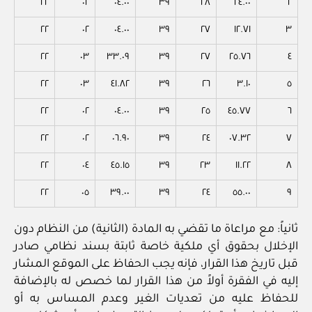
٢٢
٠٢
٠٤.٠٠
٣٩
٢٨
٢٤.٠٠
٢
٢٢
٠٢
٠٤.٠٠
٣٩
٢٧
١٢.٧١
٣
٢٢
٠٣
٣٣.٠٩
٣٩
٢٧
٢٥.٧٦
٤
٢٢
٠٣
٤١.٨٢
٣٩
٢٦
٣.١٠
٥
٢٢
٠٢
٠٤.٠٠
٣٩
٢٥
٤٥.٧٧
٦
٢٢
٠٢
٠٦.٩٠
٣٩
٢٤
٠٧.٣٢
٧
٢٢
٠٤
٤٥.١٥
٣٩
٢٣
١١.٢٢
٨
٢٢
٠٥
٣٩.٠٠
٣٩
٢٤
٥٥.٠٠
٩
ثانياً: مع مراعاة ما تقضي به المادة (الثانية) من النظام دون
الإخلال بحقوق أي ملكية خاصة ثابتة بسند نظامي صادر
قبل تاريخ هذا القرار، فإنه يجب الحفاظ على الموقع المشار
إليه في الفقرة أولاً من هذا القرار لما خصص له بالإضافة
للحفاظ عليه من تعديات الغير وعدم المساس به أو