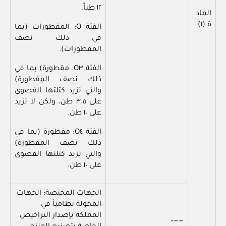
١٢ طناً.
الماد
ة (١)
الفئة O: المقطورات (بما
في ذلك نصف
المقطورات).
الفئة O٣: مقطورة) بما في
ذلك نصف المقطورة)
والتي تزيد كتلتها القصوى
على ٣.٥ طن، ولكن لا تزيد
على ١٠ طن.
الفئة O٤: مقطورة (بما في
ذلك نصف المقطورة)
والتي تزيد كتلتها القصوى
على ١٠ طن.
الجهات المختصة: الجهات
المخولة نظامياً في
المملكة بإصدار التراخيص
——–