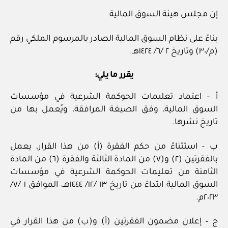
إن مجلس هيئة السوق المالية
بناءً على نظام السوق المالية الصادر بالمرسوم الملكي رقم
(م/٣٠) وتاريخ ٢ /٦/ ١٤٢٤هـ.
يقرر ما يلي:
أ – اعتماد تعليمات الحوكمة الشرعية في مؤسسات
السوق المالية، وفق الصيغة المرافقة، ويُعمل بها من
تاريخ نشرها.
ب – استثناءً من حكم الفقرة (أ) من هذا القرار، يعمل
بالفقرتين (٢) و(٧) من المادة الثالثة والفقرة (٦) من المادة
الثامنة من تعليمات الحوكمة الشرعية في مؤسسات
السوق المالية ابتداءً من تاريخ ١٣ /١٢/ ١٤٤٤هـ، الموافق ١ /٧/
٢٠٢٣م.
ج – إعلان مضمون الفقرتين (أ) و(ب) من هذا القرار في