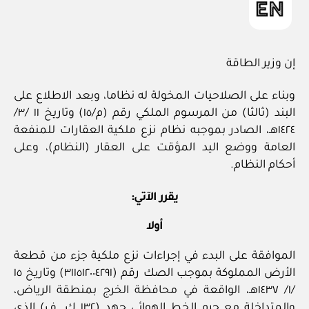
إن وزير الطاقة
وبناء على الصلاحيات المخولة له نظاما، وبعد الاطلاع على
البند (ثالثا) من المرسوم الملكي رقم (م/١٥) وتاريخ ١١ /٣/
١٤٢٤هـ، الصادر بموجبه نظام نزع ملكية العقارات للمنفعة
العامة ووضع اليد المؤقت على العقار (النظام)، وعلى
أحكام النظام.
يقرر الآتي:
أولا
الموافقة على البدء في إجراءات نزع ملكية جزء من قطعة
الأرض المملوكة بموجب الصك رقم (٣١١٥١٢٠٠٤٢٩١) وتاريخ ١٥
/١/ ١٤٣٧هـ، الواقعة في محافظة الخرج بمنطقة الرياض،
والمتداخلة مع حرم الخط الهوائي جهد (١٣٢ ك. ف) الذي