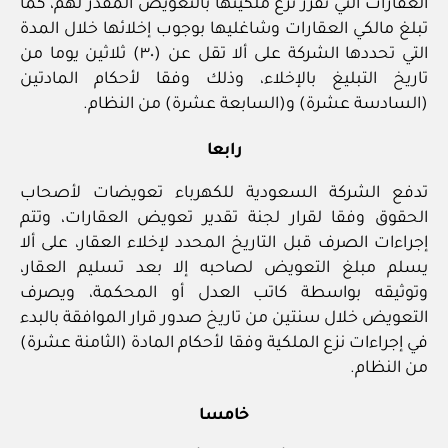
العقارات التي تقرر نزع ملكيتها بالتعويض المقدر لهم، كما
تبلغ مالكي العقارات وشاغليها بوجوب إخلائها خلال المدة
التي تحددها الشركة على ألا تقل عن (٣٠) ثلاثين يوما من
تاريخ التبليغ بالإخلاء، وذلك وفقا لأحكام المادتين
(السادسة عشرة) و(السابعة عشرة) من النظام.
رابعا
تدفع الشركة السعودية للكهرباء تعويضات لأصحاب
الحقوق وفقا لقرار لجنة تقدير تعويض العقارات، وتتم
إجراءات الصرف قبل التاريخ المحدد لإخلاء العقار، على ألا
يسلم مبلغ التعويض لصاحبه إلا بعد تسليم العقار،
وتوثيقه بواسطة كاتب العدل أو المحكمة، ويصرف
التعويض خلال سنتين من تاريخ صدور قرار الموافقة بالبدء
في إجراءات نزع الملكية وفقا لأحكام المادة (الثامنة عشرة)
من النظام.
خامسا