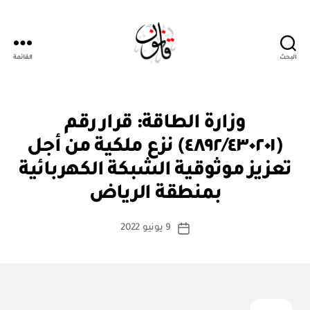
البحث
القائمة
قانون
ق
التصنيفات
وزارة الطاقة: قرار رقم
ر
ار
(٤٨٩٢/٤٣٠٢٠١) نزع ملكية من أجل
و
زا
تعزيز موثوقية الشبكة الكهربائية
بو
ر
ا
ي
بمنطقة الرياض
س
ط
كاتب
9 يونيو 2022
ة
تاريخ
المقالة
ad
المقالة
m
in