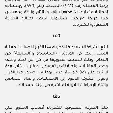
يربط المحطة رقم (٩٠٢٨) بالمحطة رقم (٨٧٠٦)، وبمساحة
إجمالية مقدارها (١٢٥٣,٤٠م٢) ألف ومائتان وثلاثة وخمسين
مترا مربعا وأربعين سنتيمترا مربعا، لصالح الشركة
السعودية للكهرباء.
ثانيا
تبلغ الشركة السعودية للكهرباء هذا القرار للجهات المعنية
المشار إليها في المادتين (السادسة) و(السابعة) من
النظام، وذلك لتسمية مندوبيها في كل من لجنة وصف
وحصر العقارات، ولجنة تقدير تعويض العقارات، خلال مدة
لا تزيد على (١٥) خمسة عشر يوما من صدور هذا القرار،
وتتولى الشركة الدعوة إلى الاجتماعات، وإعداد المحاضر،
واتخاذ الإجراءات اللازمة لمباشرة كل لجنة لمهماتها.
ثالثا
تبلغ الشركة السعودية للكهرباء أصحاب الحقوق على