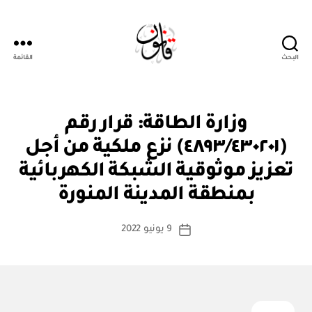
البحث
القائمة
قانون
ق
التصنيفات
وزارة الطاقة: قرار رقم
ر
ار
(٤٨٩٣/٤٣٠٢٠١) نزع ملكية من أجل
و
زا
تعزيز موثوقية الشبكة الكهربائية
بو
ر
ا
ي
بمنطقة المدينة المنورة
س
ط
كاتب
9 يونيو 2022
ة
تاريخ
المقالة
ad
المقالة
m
in