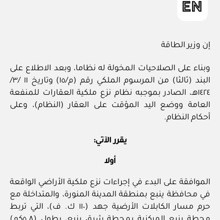
إن وزير الطاقة
وبناء على الصلاحيات المخولة له نظاما، وبعد الاطلاع على
البند (ثالثا) من المرسوم الملكي رقم (م/١٥) وتاريخ ١١ /٣/
١٤٢٤هـ، الصادر بموجبه نظام نزع ملكية العقارات للمنفعة
العامة ووضع اليد المؤقت على العقار (النظام)، وعلى
أحكام النظام.
يقرر الآتي:
أولا
الموافقة على البدء في إجراءات نزع ملكية الأراضي الواقعة
في محافظة ينبع بمنطقة المدينة المنورة، والمتداخلة مع
حرم مسار الكابلات الأرضية جهد (١١٠ ك. ف)، التي تربط
محطة ينبع المركزية بمحطة شرق ينبع، بطول (٥.٨كم)