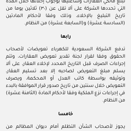
تبلغ مالكي العقارات وشاغليها بوجوب إخلائها خلال المدة
التي تحددها الشركة على ألا تقل عن (٣٠) ثلاثين يوما من
تاريخ التبليغ بالإخلاء، وذلك وفقا لأحكام المادتين
(السادسة عشرة) و(السابعة عشرة) من النظام.
رابعا
تدفع الشركة السعودية للكهرباء تعويضات لأصحاب
الحقوق وفقا لقرار لجنة تقدير تعويض العقارات، وتتم
إجراءات الصرف قبل التاريخ المحدد لإخلاء العقار، على ألا
يسلم مبلغ التعويض لصاحبه إلا بعد تسليم العقار،
وتوثيقه بواسطة كاتب العدل أو المحكمة، ويصرف
التعويض خلال سنتين من تاريخ صدور قرار الموافقة بالبدء
في إجراءات نزع الملكية وفقا لأحكام المادة (الثامنة عشرة)
من النظام.
خامسا
يجوز لأصحاب الشأن التظلم أمام ديوان المظالم من