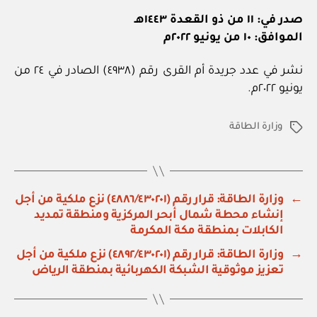
صدر في: ١١ من ذو القعدة ١٤٤٣هـ
الموافق: ١٠ من يونيو ٢٠٢٢م
نشر في عدد جريدة أم القرى رقم (٤٩٣٨) الصادر في ٢٤ من
يونيو ٢٠٢٢م.
وزارة الطاقة
الوسوم
←
وزارة الطاقة: قرار رقم (٤٨٨٦/٤٣٠٢٠١) نزع ملكية من أجل
إنشاء محطة شمال أبحر المركزية ومنطقة تمديد
الكابلات بمنطقة مكة المكرمة
→
وزارة الطاقة: قرار رقم (٤٨٩٢/٤٣٠٢٠١) نزع ملكية من أجل
تعزيز موثوقية الشبكة الكهربائية بمنطقة الرياض