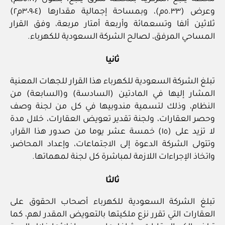
وعرض (٥.٣٣م)، وبمساحة إجمالية مقدارها (٣٠٩٠٤م٢)
ثلاثين ألفا وتسعمائة وأربعة أمتار مربعة، وفق القرار
المساحي المرفق، لصالح الشركة السعودية للكهرباء.
ثانيا
تبلغ الشركة السعودية للكهرباء هذا القرار للجهات المعنية
المشار إليها في المادتين (السادسة) و(السابعة) من
النظام، وذلك لتسمية مندوبيها في كل من لجنة وصف
وحصر العقارات، ولجنة تقدير تعويض العقارات، خلال مدة
لا تزيد على (١٥) خمسة عشر يوما من صدور هذا القرار،
وتتولى الشركة الدعوة إلى الاجتماعات، وإعداد المحاضر،
واتخاذ الإجراءات اللازمة لمباشرة كل لجنة لمهماتها.
ثالثا
تبلغ الشركة السعودية للكهرباء أصحاب الحقوق على
العقارات التي تقرر نزع ملكيتها بالتعويض المقدر لهم، كما