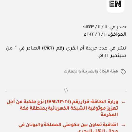
صدر في: ١١ / ١١ / ١٤٤٣هـ
الموافق: ١٠ / ٦ / ٢٠٢٢م
نشر في عدد جريدة أم القرى رقم (٤٩٤٦) الصادر في ٢ من
سبتمبر ٢٠٢٢م.
هيئة الزكاة والضريبة والجمارك
الوسوم
←
وزارة الطاقة: قرار رقم (٤٨٩٤/٤٣٠٢٠١) نزع ملكية من أجل
تعزيز موثوقية الشبكة الكهربائية بمنطقة مكة
المكرمة
→
اتفاقية تعاون بين حكومتي المملكة واليونان في
مجال النقل البحري