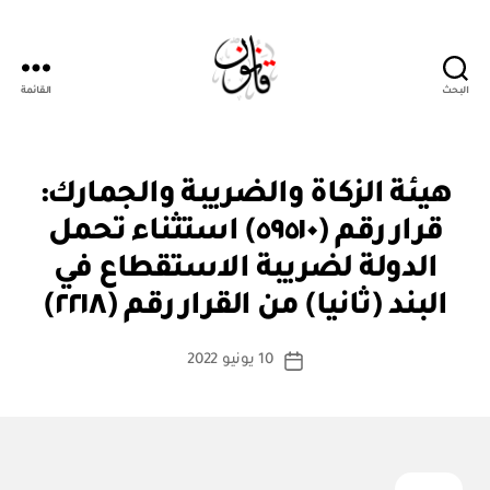
البحث
القائمة
قانون
ق
التصنيفات
هيئة الزكاة والضريبة والجمارك:
ر
ار
قرار رقم (٥٩٥١٠) استثناء تحمل
و
زا
الدولة لضريبة الاستقطاع في
بو
ر
ا
ي
البند (ثانيا) من القرار رقم (٢٢١٨)
س
ط
كاتب
10 يونيو 2022
ة
تاريخ
المقالة
ad
المقالة
m
in