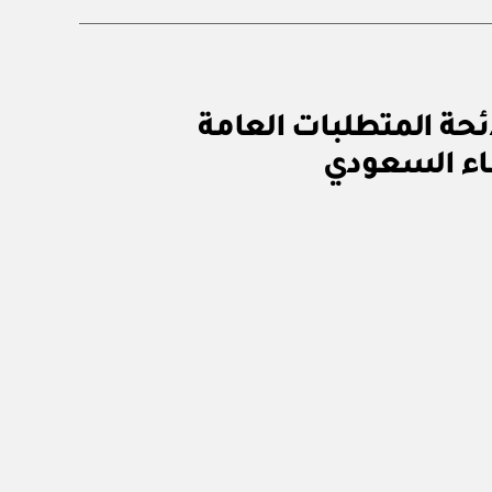
٤٧١٥٠٠٢٧) اعتماد تعديل لائحة المتطلبات العامة
ناء السعودي