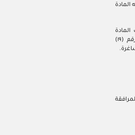
١٤٤٦هـ، وما تضمنته المادة
المادة
الثالثة عشرة من النظام ‏-المشار إليه ‏- بموجب محضرها رقم (١٩)
لمرافقة