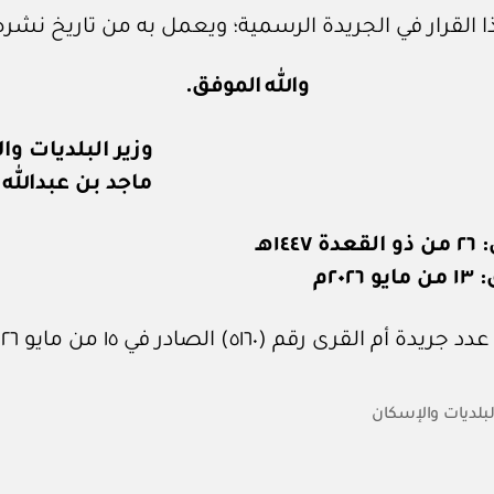
 القرار في الجريدة الرسمية؛ ويعمل به من تاريخ نشره
والله الموفق.
وزير البلديات و
ماجد بن عبدالله
١٤٤هـ
٢٠٢٦م
 أم القرى رقم (٥١٦٠) الصادر في ١٥ من مايو ٢٠٢٦م.
البلديات والإسكان