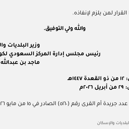
القرار لمن يلزم لإنفاذه.
والله ولي التوفيق.
وزير البلديات و
رئيس مجلس إدارة المركز السعودي لكود 
ماجد بن عبدالله
١٤٤هـ
٢٠٢٦م
 أم القرى رقم (٥١٦٠) الصادر في ١٥ من مايو ٢٠٢٦م.
البلديات والإسكان