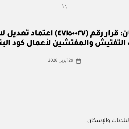
بو
وزارة البلديات والإسكان: قرار رقم (
ا
التفتيش والمفتشين لأعمال كود الب
س
ط
ة
كاتب
29 أبريل 2026
تاريخ
a
المقالة
المقالة
d
m
in
البلديات والإسكان