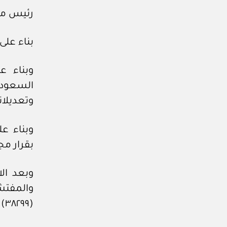
رئيس مجل
بناء على
وبناء ع
وتعديلات
وبناء عل
بقرار مجلس الوزرا
وبعد ال
والمفتشي
(٣٨٢٩٩) وتاريخ ٥ / ٦ / ١٤٤٠هـ، وتعديلاته.