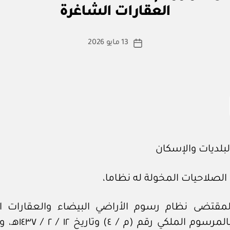
ا
العقارات الشاغرة
س
ط
ة
كاتب
13 مايو 2026
تاريخ
a
المقالة
المقالة
d
m
in
البلديات والإسكان
 الصلاحيات المخولة له نظاما،
 لمقتضى نظام رسوم الأراضي البيضاء والعقارات ا
الصادر بالمرسوم الملكي ر