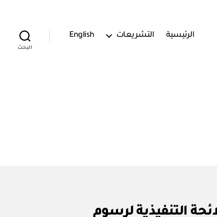
الرئيسية
التشريعات
English
البحث
ر رقم (٤٧٠٠٨٢٢٥٠٣ / ١) اعتماد اللائحة التنفيذية لرسوم