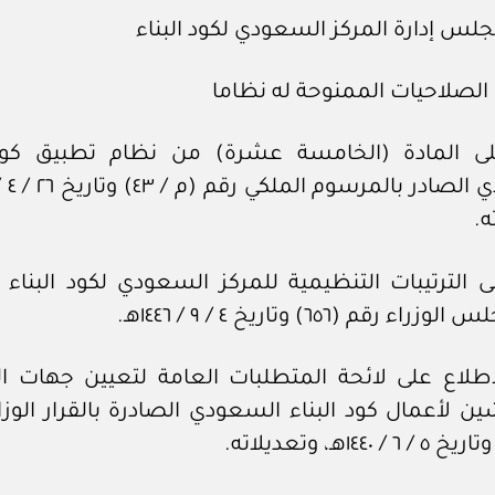
س إدارة المركز السعودي لكود البناء
 الصلاحيات الممنوحة له نظاما
لى المادة (الخامسة عشرة) من نظام تطبيق كود 
ه.
ى الترتيبات التنظيمية للمركز السعودي لكود البناء 
ء رقم (٦٥٦) وتاريخ ٤ / ‏٩‏ / ١٤٤٦هـ.
اطلاع على لائحة المتطلبات العامة لتعيين جهات ا
ن لأعمال كود البناء السعودي الصادرة بالقرار الوز