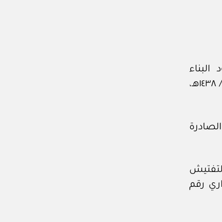
البناء
السعودي الصادر بالمرسوم الملكي رقم (م / ٤٣) وتاريخ ٢٦ / ‏٤‏ / ١٤٣٨هـ،
الصادرة
لتفتيش
اري رقم