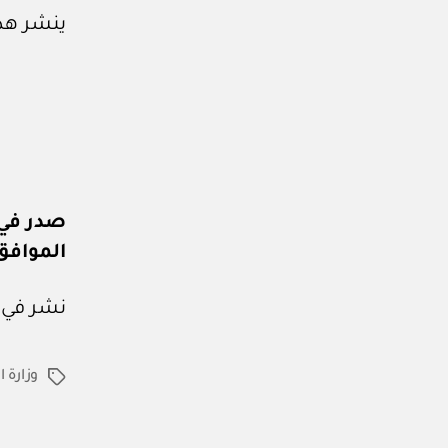
ينشر هذا
صدر في: ٢٦ من ذو القعدة ٧
الموافق: ١٣ من مايو 
نشر في عدد جريدة
وزارة 
الوسوم