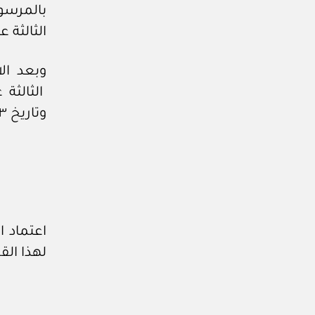
الثالثة 
وبعد ال
وتاريخ ٢٣ / ١١ / ١٤٤٧هـ، على اللائحة التنفيذية لرسوم العقارات الشاغرة.
اعتماد ا
لهذا القر