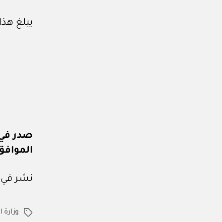
يبلغ هذا 
صدر في: ١٢ من ذو القعدة ٧
الموافق: ٢٩ من أبريل 
نشر في عدد جريدة
وزارة 
الوسوم