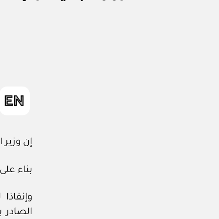
ر
ار
و
ز
ا
ر
ي
إن وزير 
بناء على
وإنفاذا