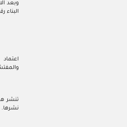
وبعد ال
البناء رقم (٥ / م / ٤٧) وتاريخ ٢٧ / 
اعتماد 
والمفتشي
تنشر هذه
نشرها.