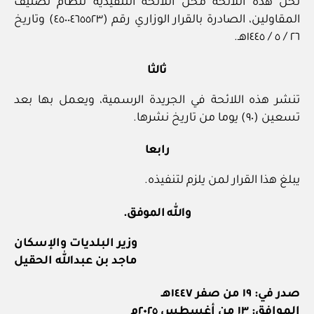
تحل هذه اللائحة محل اللائحة التنفيذية لنظام تصنيف
المقاولين، الصادرة بالقرار الوزاري رقم (٤٥٠٠٤٦٥٥٢٣) وتاريخ
٢٦ / ٥ / ١٤٤٥هـ.
ثالثا
تنشر هذه اللائحة في الجريدة الرسمية، ويعمل بها بعد
تسعين (٩٠) يوما من تاريخ نشرها.
رابعا
يبلغ هذا القرار لمن يلزم لتنفيذه.
والله الموفق.
وزير البلديات والإسكان
ماجد بن عبدالله الحقيل
صدر في: ١٩ من صفر ١٤٤٧هـ
الموافق: ١٣ من أغسطس ٢٠٢٥م