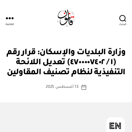
البحث
القائمة
قانون
ق
التصنيفات
وزارة البلديات والإسكان: قرار رقم
ر
ار
(١ / ٤٧٠٠٠٠٧٤٠٢) تعديل اللائحة
بو
و
ا
زا
التنفيذية لنظام تصنيف المقاولين
س
ر
ي
ط
كاتب
13 أغسطس 2025
ة
تاريخ
المقالة
ad
المقالة
m
in