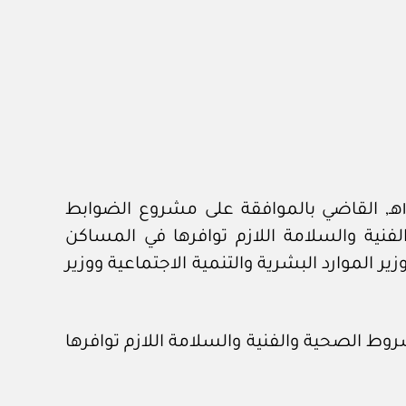
وبناء على الصلاحيات المخولة له نظاما وبناء على الأمر الملكي الكريم رقم (٥٩١٠٩) وتاريخ ٣ /١١ /١٤٤١هـ, القاضي بالموافقة على مشروع الضوابط
لى أن «تصدر الشروط الصحية والفنية والسلامة اللازم توافرها في المساكن
ير الموارد البشرية والتنمية الاجتماعية ووزير
١٤هـ، بشأن اعتماد النسخة المحدثة للشروط الصحية والفنية والسلامة اللازم توافرها