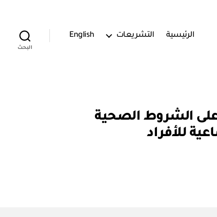
الرئيسية
التشريعات
English
البحث
ار رقم (٣ / ٤٧٠٠٠١١٨٩١) الموافقة على الشروط الصحية
عية للأفراد