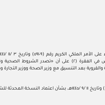
الصحية للإسكان الجماعي للأفراد، والتي تنص في الفقرة (٢) ع
 والقروية بعد التنسيق مع وزير الصحة ووزير التجارة ووز
وبالاطلاع على القرار الوزاري رقم (١/ ٤٥٠٠٧٦٣٢٤٥) وتاريخ ١١ /٩ /٤٥