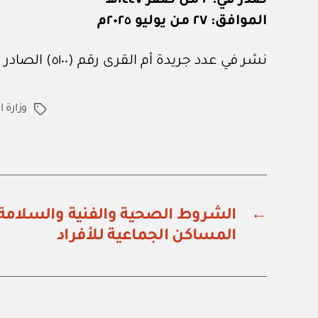
صدر في: ٢ من صفر ١٤٤٧هـ
الموافق: ٢٧ من يوليو ٢٠٢٥م
نشر في عدد جريدة أم القرى رقم (٥١٠٠) الصادر في ٨ من أغسطس ٢٠٢٥م.
وزارة 
الوسوم
←
الشروط الصحية والفنية والسلامة ا
المساكن الجماعية للأفراد