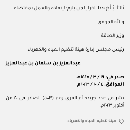
ثالثاً: يُبلَّغ هذا القرار لمن يلزم؛ لإنفاذه والعمل بمقتضاه.
والله الموفق.
وزير الطاقة
رئيس مجلس إدارة هيئة تنظيم المياه والكهرباء
عبدالعزيز بن سلمان بن عبدالعزيز
صدر في: ١٩ / ٣ / ١٤٤٥هـ
الموافق: ٤ / ١٠ / ٢٠٢٣م
نشر في عدد جريدة أم القرى رقم (٥٠٠٣) الصادر في ٢٠ من
أكتوبر ٢٠٢٣م.
هيئة تنظيم المياه والكهرباء
الوسوم