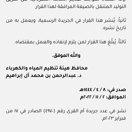
التوليد المتنقل بالصيغة المرافقة لهذا القرار.
ثانياً: يُنشر هذا القرار في الجريدة الرسمية، ويعمل به من
تاريخ نشره.
ثالثاً: يُبلَّغ هذا القرار لمن يلزم لإنفاذه والعمل بمقتضاه.
والله الموفق.
محافظ هيئة تنظيم المياه والكهرباء
د. عبدالرحمن بن محمد آل إبراهيم
صدر في: ٨ / ٤ / ١٤٤٤هـ
الموافق: ٢ / ١١ / ٢٠٢٢م
نشر في عدد جريدة أم القرى رقم (٤٩٧٠) الصادر في ١٧ من
فبراير ٢٠٢٣م.