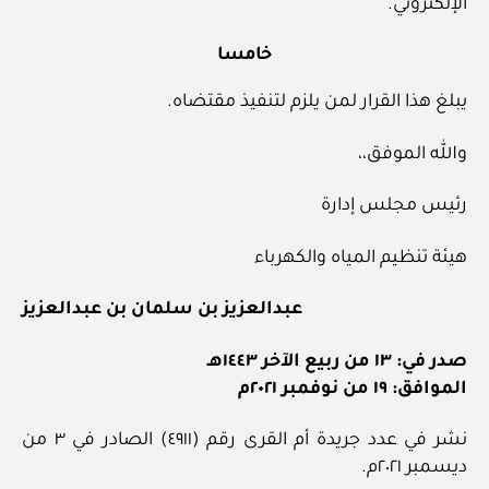
الإلكتروني.
خامسا
يبلغ هذا القرار لمن يلزم لتنفيذ مقتضاه.
والله الموفق،،
رئيس مجلس إدارة
هيئة تنظيم المياه والكهرباء
عبدالعزيز بن سلمان بن عبدالعزيز
صدر في: ١٣ من ربيع الآخر ١٤٤٣هـ
الموافق: ١٩ من نوفمبر ٢٠٢١م
نشر في عدد جريدة أم القرى رقم (٤٩١١) الصادر في ٣ من
ديسمبر ٢٠٢١م.