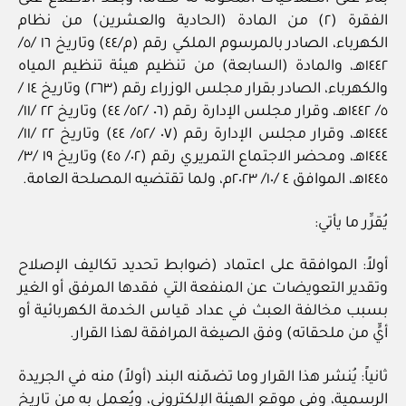
الفقرة (٢) من المادة (الحادية والعشرين) من نظام
الكهرباء، الصادر بالمرسوم الملكي رقم (م/٤٤) وتاريخ ١٦ /٥/
١٤٤٢هـ، والمادة (السابعة) من تنظيم هيئة تنظيم المياه
والكهرباء، الصادر بقرار مجلس الوزراء رقم (٢٦٣) وتاريخ ١٤ /
٥/ ١٤٤٢هـ، وقرار مجلس الإدارة رقم (٠٦ /٥٢/ ٤٤) وتاريخ ٢٢ /١١/
١٤٤٤هـ، وقرار مجلس الإدارة رقم (٠٧ /٥٢/ ٤٤) وتاريخ ٢٢ /١١/
١٤٤٤هـ، ومحضر الاجتماع التمريري رقم (٠٢/ ٤٥) وتاريخ ١٩ /٣/
١٤٤٥هـ، الموافق ٤ /١٠/ ٢٠٢٣م، ولما تقتضيه المصلحة العامة.
يُقرِّر ما يأتي:
أولاً: الموافقة على اعتماد (ضوابط تحديد تكاليف الإصلاح
وتقدير التعويضات عن المنفعة التي فقدها المرفق أو الغير
بسبب مخالفة العبث في عداد قياس الخدمة الكهربائية أو
أيٍّ من ملحقاته) وفق الصيغة المرافقة لهذا القرار.
ثانياً: يُنشر هذا القرار وما تضمّنه البند (أولاً) منه في الجريدة
الرسمية، وفي موقع الهيئة الإلكتروني، ويُعمل به من تاريخ