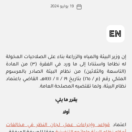
ط
كاتب
19 يوليو 2024
ة
تاريخ
المقالة
ad
المقالة
m
in
إن وزير البيئة والمياه والزراعة بناء على الصلاحيات المخولة
له نظاما واستنادا إلى ما ورد في الفقرة (٣) من المادة
(التاسعة والثلاثين) من نظام البيئة الصادر بالمرسوم
الملكي رقم (م / ١٦٥) بتاريخ ١٩ / ١١ / ١٤٤١هـ، القاضي باعتماد
نظام البيئة، ولما تقتضيه المصلحة العامة.
يقرر ما يلي:
أولا
اعتماد
قواعد وإجراءات عمل لجان النظر في مخالفات