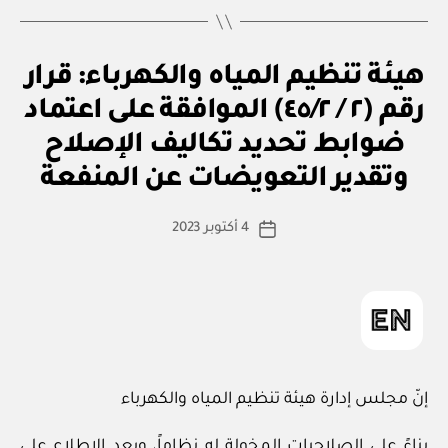
ق
التصنيفات
هيئة تنظيم المياه والكهرباء: قرار
ر
ار
رقم (٢ / ٤٥/٢) الموافقة على اعتماد
و
زا
ضوابط تحديد تكاليف الإصلاح
بو
ر
ا
ي
وتقدير التعويضات عن المنفعة
س
ط
كاتب
4 أكتوبر 2023
ة
تاريخ
المقالة
ad
المقالة
m
in
إنّ مجلس إدارة هيئة تنظيم المياه والكهرباء
بناءً على الصلاحيات المخولة له نظاماً، وبعد الاطلاع على