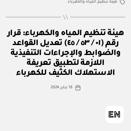
هيئة تنظيم المياه والكهرباء
الوسوم
ق
التصنيفات
هيئة تنظيم المياه والكهرباء: قرار
ر
ار
رقم (٠١ / ٥٣ / ٤٥) تعديل القواعد
و
زا
والضوابط والإجراءات التنفيذية
ر
ي
اللازمة لتطبيق تعريفة
بو
ا
الاستهلاك الكثيف للكهرباء
س
ط
كاتب
18 يناير 2024
ة
تاريخ
المقالة
ad
المقالة
m
in