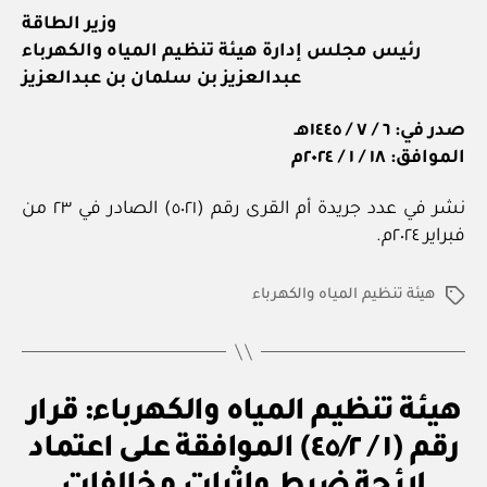
وزير الطاقة
رئيس مجلس إدارة هيئة تنظيم المياه والكهرباء
عبدالعزيز بن سلمان بن عبدالعزيز
صدر في: ٦ / ٧ / ١٤٤٥هـ
الموافق: ١٨ / ١ / ٢٠٢٤م
نشر في عدد جريدة أم القرى رقم (٥٠٢١) الصادر في ٢٣ من
فبراير ٢٠٢٤م.
هيئة تنظيم المياه والكهرباء
الوسوم
ق
التصنيفات
هيئة تنظيم المياه والكهرباء: قرار
ر
ار
رقم (١ / ٤٥/٢) الموافقة على اعتماد
و
زا