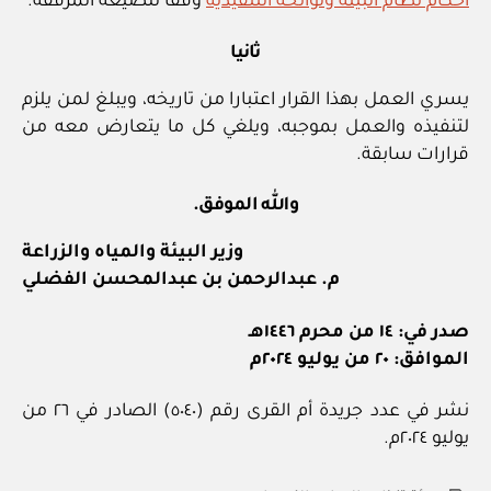
أحكام نظام البيئة ولوائحه التنفيذية
وفقا للصيغة المرفقة.
ثانيا
يسري العمل بهذا القرار اعتبارا من تاريخه، ويبلغ لمن يلزم
لتنفيذه والعمل بموجبه، ويلغي كل ما يتعارض معه من
قرارات سابقة.
والله الموفق.
وزير البيئة والمياه والزراعة
م. عبدالرحمن بن عبدالمحسن الفضلي
صدر في: ١٤ من محرم ١٤٤٦هـ
الموافق: ٢٠ من يوليو ٢٠٢٤م
نشر في عدد جريدة أم القرى رقم (٥٠٤٠) الصادر في ٢٦ من
يوليو ٢٠٢٤م.