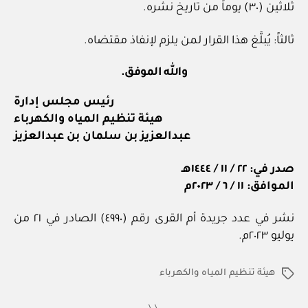
ثلاثين (٣٠) يوماً من تاريخ نشره.
ثالثاً: يُبلَّغ هذا القرار لمن يلزم لإنفاذ مقتضاه.
والله الموفق.
رئيس مجلس إدارة
هيئة تنظيم المياه والكهرباء
عبدالعزيز بن سلمان بن عبدالعزيز
صدر في: ٢٢ / ١١ / ١٤٤٤هـ
الموافق: ١١ / ٦ / ٢٠٢٣م
نشر في عدد جريدة أم القرى رقم (٤٩٩٠) الصادر في ٢١ من
يوليو ٢٠٢٣م.
هيئة تنظيم المياه والكهرباء
الوسوم