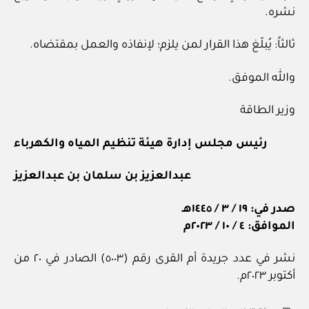
نشره.
ثالثاً: يُبلّغ هذا القرار لمن يلزم؛ لإنفاذه والعمل بمقتضاه.
والله الموفق.
وزير الطاقة
رئيس مجلس إدارة هيئة تنظيم المياه والكهرباء
عبدالعزيز بن سلمان بن عبدالعزيز
صدر في: ١٩ / ٣ / ١٤٤٥هـ
الموافق: ٤ / ١٠ / ٢٠٢٣م
نشر في عدد جريدة أم القرى رقم (٥٠٠٣) الصادر في ٢٠ من
أكتوبر ٢٠٢٣م.