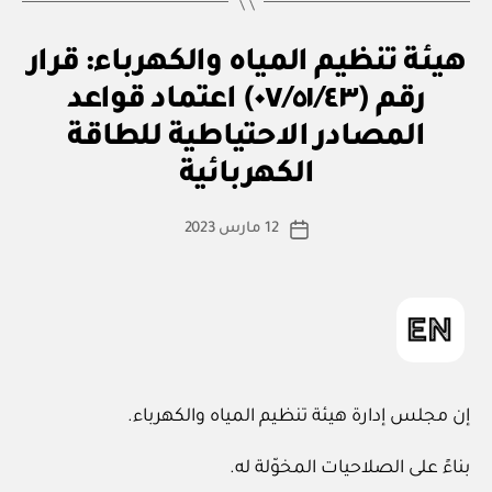
ق
التصنيفات
هيئة تنظيم المياه والكهرباء: قرار
ر
ار
رقم (٠٧/٥١/٤٣) اعتماد قواعد
و
زا
المصادر الاحتياطية للطاقة
بو
ر
ا
ي
الكهربائية
س
ط
كاتب
12 مارس 2023
ة
تاريخ
المقالة
ad
المقالة
m
in
إن مجلس إدارة هيئة تنظيم المياه والكهرباء.
بناءً على الصلاحيات المخوّلة له.