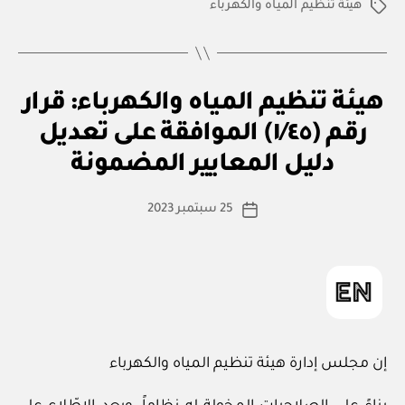
هيئة تنظيم المياه والكهرباء
الوسوم
ق
التصنيفات
هيئة تنظيم المياه والكهرباء: قرار
ر
ار
رقم (١/٤٥) الموافقة على تعديل
بو
و
ا
زا
دليل المعايير المضمونة
س
ر
ي
ط
كاتب
25 سبتمبر 2023
ة
تاريخ
المقالة
ad
المقالة
m
in
إن مجلس إدارة هيئة تنظيم المياه والكهرباء