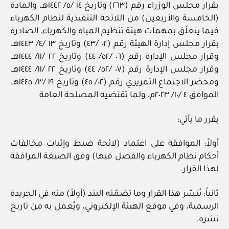
بقرار مجلس الوزراء رقم (٢٦٣) وتاريخ ١٤ /٥/ ١٤٤٢هـ، والمادة
(الخامسة والأربعين) من اللائحة التنفيذية لنظام الكهرباء
فيما يتعلّق بمهمات هيئة تنظيم المياه والكهرباء، الصادرة
بقرار مجلس إدارة الهيئة رقم (٠٢ /٤٣) وتاريخ ١٣ /٤/ ١٤٤٣هـ،
وقرار مجلس الإدارة رقم (٠٦ /٥٢/ ٤٤) وتاريخ ٢٢ /١١/ ١٤٤٤هـ،
وقرار مجلس الإدارة رقم (٠٧ /٥٢/ ٤٤) وتاريخ ٢٢ /١١/ ١٤٤٤هـ،
ومحضر الاجتماع التمريري رقم (٠٢/ ٤٥) وتاريخ ١٩ /٣/ ١٤٤٥هـ،
الموافق ٤ /١٠/ ٢٠٢٣م، ولما تقتضيه المصلحة العامة.
يقرر ما يأتي:
أولاً: الموافقة على اعتماد (لائحة ضبط وإثبات مخالفات
أحكام نظام الكهرباء والفصل فيها) وفق الصيغة المرافقة
لهذا القرار.
ثانياً: يُنشر هذا القرار وما تضمّنه البند (أولاً) منه في الجريدة
الرسمية، وفي موقع الهيئة الإلكتروني، ويُعمل به من تاريخ
نشره.