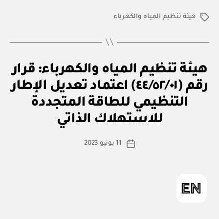
هيئة تنظيم المياه والكهرباء
الوسوم
ق
التصنيفات
هيئة تنظيم المياه والكهرباء: قرار
ر
ار
رقم (٤٤/٥٢/٠١) اعتماد تعديل الإطار
و
زا
التنظيمي للطاقة المتجددة
بو
ر
ا
ي
للاستهلاك الذاتي
س
ط
كاتب
11 يونيو 2023
ة
تاريخ
المقالة
ad
المقالة
m
in