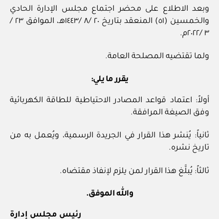
وبعد الاطلاع على محضر اجتماع مجلس الإدارة الحادي
والخمسين (٥١) المنعقد بتاريخ ٢٠ /٨ /١٤٤٣هـ، الموافق ٢٣ /
٣ /٢٠٢٢م.
ولما تقتضيه المصلحة العامة.
يقرر ما يلي:
أولاً: اعتماد قواعد المصادر الاحتياطية للطاقة الكهربائية
وفق الصيغة المرافقة.
ثانياً: يُنشر هذا القرار في الجريدة الرسمية، ويُعمل به من
تاريخ نشره.
ثالثاً: يُبلَّغ هذا القرار لمن يلزم لإنفاذ مقتضاه.
والله الموفق.
رئيس مجلس إدارة