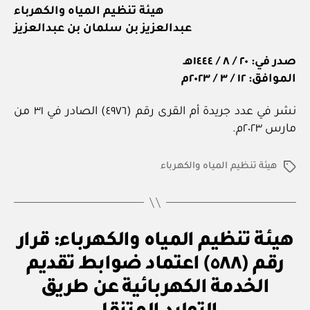
هيئة تنظيم المياه والكهرباء
عبدالعزيز بن سلمان بن عبدالعزيز
صدر في: ٢٠ / ٨ / ١٤٤٤هـ
الموافق: ١٢ / ٣ / ٢٠٢٣م
نشر في عدد جريدة أم القرى رقم (٤٩٧٦) الصادر في ٣١ من
مارس ٢٠٢٣م.
هيئة تنظيم المياه والكهرباء
الوسوم
ق
التصنيفات
هيئة تنظيم المياه والكهرباء: قرار
ر
ار
رقم (٥٨٨) اعتماد ضوابط تقديم
و
زا
الخدمة الكهربائية عن طريق
بو
ر
ا
ي