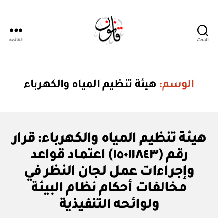
البحث
القائمة
قانون
الوسم:
هيئة تنظيم المياه والكهرباء
ق
التصنيفات
هيئة تنظيم المياه والكهرباء: قرار
ر
ار
رقم (١٥٠١١٨٤٣) اعتماد قواعد
و
زا
وإجراءات عمل لجان النظر في
ر
ي
مخالفات أحكام نظام البيئة
بو
ا
ولوائحه التنفيذية
س