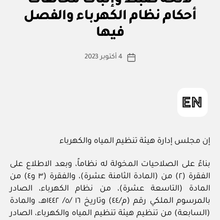
لائحة ضبط وإثبات مخالفات
ر
ي
أحكام نظام الكهرباء والفصل
بو
ا
فيها
س
ط
كاتب
4 أكتوبر 2023
ة
تاريخ
المقالة
ad
المقالة
m
in
إن مجلس إدارة هيئة تنظيم المياه والكهرباء
بناءً على الصلاحيات المخولة له نظاماً، وبعد الاطلاع على
الفقرة (٢) من (المادة الثامنة عشرة)، والفقرة (٣ و٤) من
المادة (التاسعة عشرة)، من نظام الكهرباء، الصادر
بالمرسوم الملكي رقم (م/٤٤) وتاريخ ١٦ /٥/ ١٤٤٢هـ، والمادة
(السابعة) من تنظيم هيئة تنظيم المياه والكهرباء، الصادر