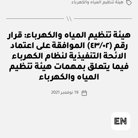
هيئة تنظيم المياه والكهرباء
الوسوم
ق
التصنيفات
هيئة تنظيم المياه والكهرباء: قرار
ر
ار
رقم (٤٣/٠٢) الموافقة على اعتماد
و
زا
الائحة التنفيذية لنظام الكهرباء
ر
ي
فيما يتعلق بمهمات هيئة تنظيم
بو
ا
المياه والكهرباء
س
ط
كاتب
19 نوفمبر 2021
ة
تاريخ
المقالة
ad
المقالة
m
in