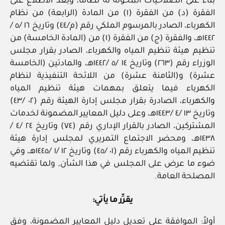
بناءً على الصلاحيات المخولة له نظاماً، وبعد الاطّلاع على
الفقرة (د) من الفقرة (١) من المادة (الرابعة) من نظام
الكهرباء، الصادر بالمرسوم الملكي رقم (م/٤٤) وتاريخ ١٦ /٥ /
١٤٤٢هـ، والفقرة (ج) من الفقرة (١) من (المادة الخامسة) من
تنظيم هيئة تنظيم المياه والكهرباء، الصادر بقرار مجلس
الوزراء رقم (٢٦٣) وتاريخ ١٤ /٥ /١٤٤٢هـ، والمادتين (الخامسة
عشرة) و(الثامنة عشرة) من اللائحة التنفيذية لنظام
الكهرباء فيما يتعلق بمهمات هيئة تنظيم المياه
والكهرباء، الصادرة بقرار مجلس إدارة الهيئة رقم (٠٢ /٤٣)
وتاريخ ١٣ /٤ /١٤٤٣هـ، وعلى دليل المعايير المضمونة لخدمات
المشتركين، الصادر بالقرار الإداري رقم (٧٤) وتاريخ ٢٤ /٤ /
١٤٣٨هـ، ومحضر الاجتماع التمريري لمجلس إدارة هيئة
تنظيم المياه والكهرباء رقم (٠١ /٤٥) وتاريخ ١٢ /١ /١٤٤٥هـ، وفي
ضوء ما عرض على المجلس في هذا الشأن, ولما تقتضيه
المصلحة العامة.
يقرِّر ما يأتي:
أولاً: الموافقة على تعديل دليل المعايير المضمونة، وفق