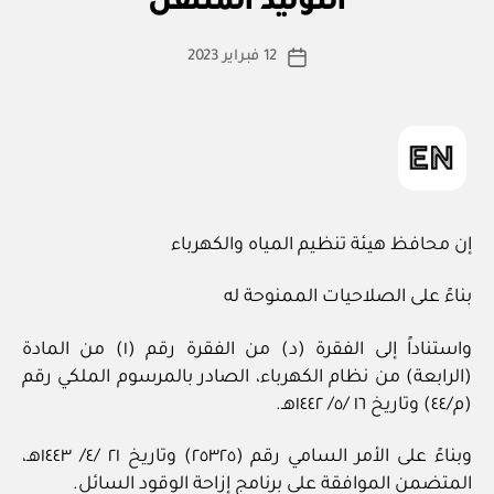
التوليد المتنقل
س
ط
كاتب
12 فبراير 2023
ة
تاريخ
المقالة
ad
المقالة
m
in
إن محافظ هيئة تنظيم المياه والكهرباء
بناءً على الصلاحيات الممنوحة له
واستناداً إلى الفقرة (د) من الفقرة رقم (١) من المادة
(الرابعة) من نظام الكهرباء، الصادر بالمرسوم الملكي رقم
(م/٤٤) وتاريخ ١٦ /٥/ ١٤٤٢هـ.
وبناءً على الأمر السامي رقم (٢٥٣٢٥) وتاريخ ٢١ /٤/ ١٤٤٣هـ،
المتضمن الموافقة على برنامج إزاحة الوقود السائل.