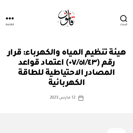
البحث
القائمة
قانون
ق
التصنيفات
هيئة تنظيم المياه والكهرباء: قرار
ر
ار
رقم (٠٧/٥١/٤٣) اعتماد قواعد
و
زا
المصادر الاحتياطية للطاقة
بو
ر
ا
ي
الكهربائية
س
ط
كاتب
12 مارس 2023
ة
تاريخ
المقالة
ad
المقالة
m
in