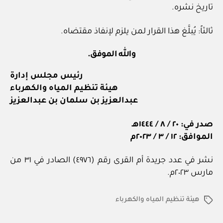
تاريخ نشره.
ثالثاً: يُبلَّغ هذا القرار لمن يلزم لإنفاذ مقتضاه.
والله الموفق.
رئيس مجلس إدارة
هيئة تنظيم المياه والكهرباء
عبدالعزيز بن سلمان بن عبدالعزيز
صدر في: ٢٠ / ٨ / ١٤٤٤هـ
الموافق: ١٢ / ٣ / ٢٠٢٣م
نشر في عدد جريدة أم القرى رقم (٤٩٧٦) الصادر في ٣١ من
مارس ٢٠٢٣م.
هيئة تنظيم المياه والكهرباء
الوسوم