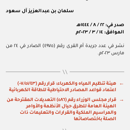
سلمان بن عبدالعزيز آل سعود
صدر في: ٢٢ / ٨ / ١٤٤٤هـ
الموافق: ١٤ / ٣ / ٢٠٢٣م
نشر في عدد جريدة أم القرى رقم (٤٩٧٥) الصادر في ٢٤ من
مارس ٢٠٢٣م.
←
هيئة تنظيم المياه والكهرباء: قرار رقم (٠٧/٥١/٤٣)
اعتماد قواعد المصادر الاحتياطية للطاقة الكهربائية
→
قرار مجلس الوزراء رقم (٥٨٦) التعديلات المقترحة من
الهيئة العامة للطرق حيال الأنظمة والأوامر
والمراسيم الملكية والقرارات والتعليمات ذات
الصلة باختصاصاتها