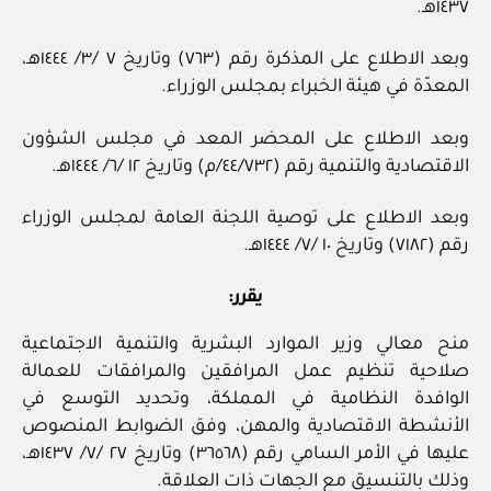
١٤٣٧هـ.
وبعد الاطلاع على المذكرة رقم (٧٦٣) وتاريخ ٧ /٣/ ١٤٤٤هـ،
المعدّة في هيئة الخبراء بمجلس الوزراء.
وبعد الاطلاع على المحضر المعد في مجلس الشؤون
الاقتصادية والتنمية رقم (٤٤/٧٣٢/م) وتاريخ ١٢ /٦/ ١٤٤٤هـ.
وبعد الاطلاع على توصية اللجنة العامة لمجلس الوزراء
رقم (٧١٨٢) وتاريخ ١٠ /٧/ ١٤٤٤هـ.
يقرر:
منح معالي وزير الموارد البشرية والتنمية الاجتماعية
صلاحية تنظيم عمل المرافقين والمرافقات للعمالة
الوافدة النظامية في المملكة، وتحديد التوسع في
الأنشطة الاقتصادية والمهن، وفق الضوابط المنصوص
عليها في الأمر السامي رقم (٣٦٥٦٨) وتاريخ ٢٧ /٧/ ١٤٣٧هـ،
وذلك بالتنسيق مع الجهات ذات العلاقة.