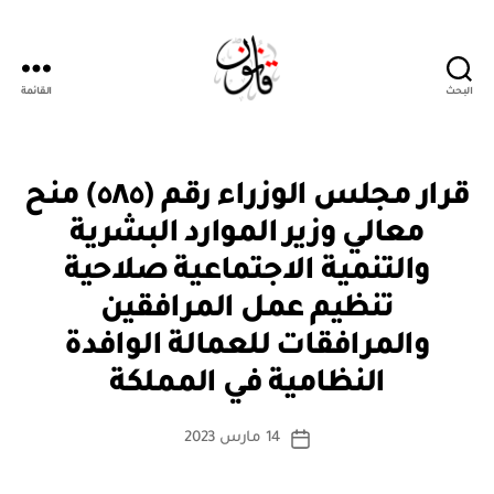
البحث
القائمة
قانون
قر
التصنيفات
قرار مجلس الوزراء رقم (٥٨٥) منح
ار
مج
معالي وزير الموارد البشرية
ل
س
والتنمية الاجتماعية صلاحية
الو
زرا
تنظيم عمل المرافقين
ء
والمرافقات للعمالة الوافدة
بو
ا
النظامية في المملكة
س
ط
كاتب
14 مارس 2023
ة
تاريخ
المقالة
ad
المقالة
m