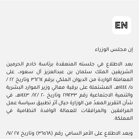
in
إن مجلس الوزراء
بعد الاطلاع في جلسته المنعقدة برئاسة خادم الحرمين
الشريفين الملك سلمان بن عبدالعزيز آل سعود، على
المعاملة الواردة من الديوان الملكي برقم ٣٦٢٦٤ وتاريخ ٢٢ /
٥/ ١٤٤٤هـ، المشتملة على برقية معالي وزير الموارد البشرية
والتنمية الاجتماعية رقم ٢١٩٢٣٣ وتاريخ ٢٠ /١٢/ ١٤٤٣هـ، في
شأن التقرير المعدّ من الوزارة حيال أثر تطبيق سياسة عمل
المرافقين والمرافقات للعمالة الوافدة النظامية في
المملكة.
وبعد الاطلاع على الأمر السامي رقم (٣٦٥٦٨) وتاريخ ٢٧ /٧/