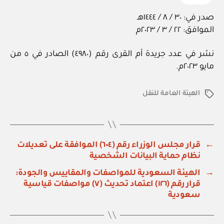
صدر في: ٣٠ / ٨ / ١٤٤٤هـ
الموافق: ٢٢ / ٣ / ٢٠٢٣م
نشر في عدد جريدة أم القرى رقم (٤٩٨٠) الصادر في ٥ من
مايو ٢٠٢٣م.
الهيئة العامة للنقل
الوسوم
←
قرار مجلس الوزراء رقم (٦٠٤) الموافقة على تعديلات
نظام حماية البيانات الشخصية
→
الهيئة السعودية للمواصفات والمقاييس والجودة:
قرار رقم (١٢٦) اعتماد تحديث (٧) مواصفات قياسية
سعودية