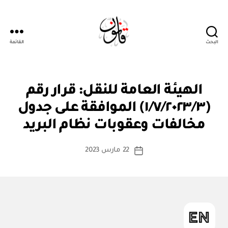
البحث
القائمة
قانون
ق
التصنيفات
الهيئة العامة للنقل: قرار رقم
ر
ار
(١/٧/٢٠٢٣/٣) الموافقة على جدول
بو
و
ا
زا
مخالفات وعقوبات نظام البريد
س
ر
ي
ط
كاتب
22 مارس 2023
ة
تاريخ
المقالة
ad
المقالة
m
in