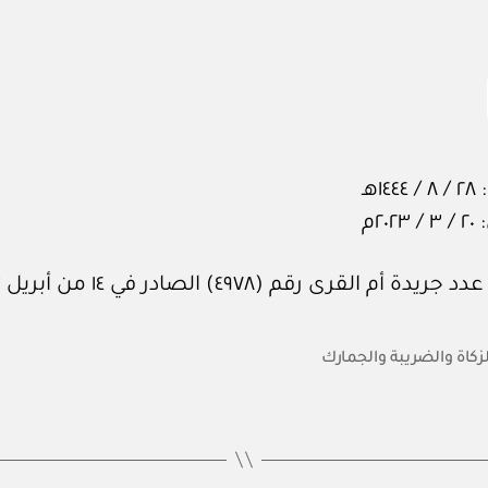
١هـ
٢٠م
 أم القرى رقم (٤٩٧٨) الصادر في ١٤ من أبريل ٢٠٢٣م.
لزكاة والضريبة والجمارك