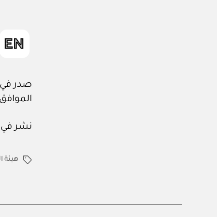
صدر في: ٢٨ / ٨ / ٤٤٤
الموافق: ٢٠ / ٣ / ٢٣
نشر في عدد جريدة
هيئة ا
الوسوم