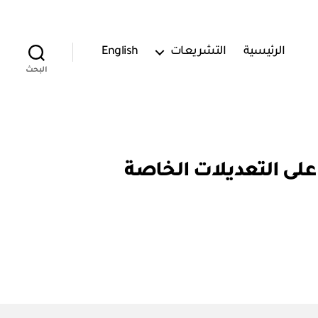
الرئيسية
التشريعات
English
البحث
ارك: قرار رقم (٨ / ٢ / ٢٣) الموافقة على التعديلات الخاصة