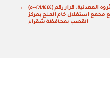
وزارة الصناعة والثروة المعدنية: قرار رقم (٥٠٠٢/١/١٤٤٤)
→
جمع استغلال خام الملح بمركز
القصب بمحافظة شقراء