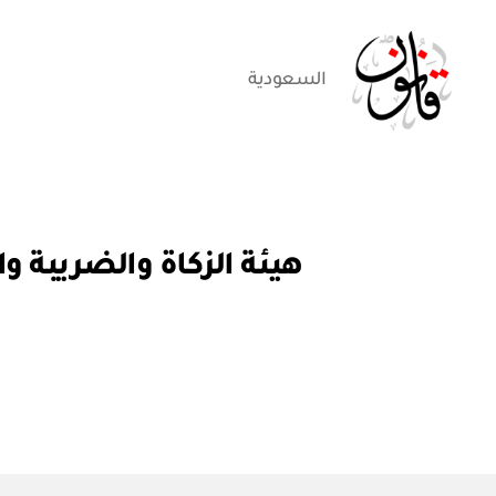
السعودية
قانون
ق
التصنيفات
ر
ار
و
ز
ا
ر
ي