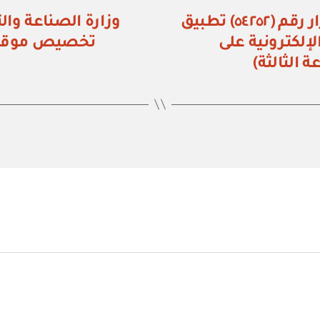
هيئة الزكاة والضريبة والجمارك: قرار رقم (٥٤٢٥٢) تطبيق
لإلكترونية على
تخصيص موقع م
الثالثة)