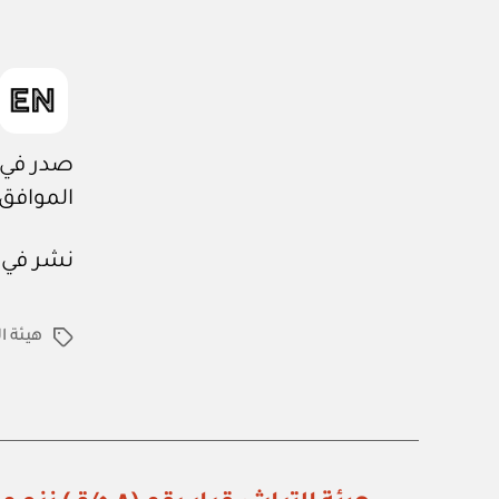
صدر في: ٢٨ / ٨ / ٤٤٤
الموافق: ٢٠ / ٣ / ٢٣
نشر في عدد جريدة
هيئة ا
الوسوم