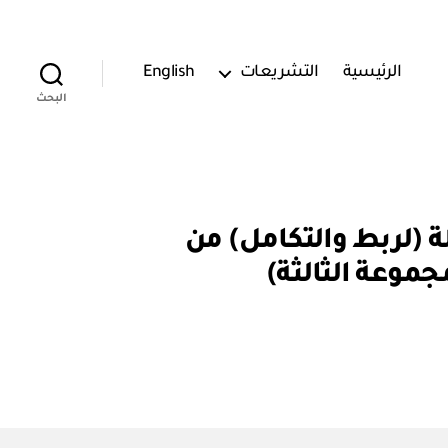
الرئيسية
التشريعات
English
البحث
: قرار رقم (٥٤٢٥٢) تطبيق مرحلة (لربط والتكامل) من
جموعة الثالثة)