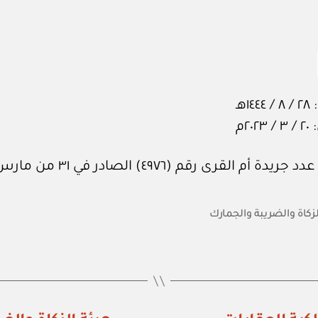
١هـ
٢٠م
 أم القرى رقم (٤٩٧٦) الصادر في ٣١ من مارس ٢٠٢٣م.
لزكاة والضريبة والجمارك