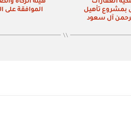
قم (٥٠٨/ق) نزع ملكية العقارات
 بمشروع تأهيل
الموافقة على ا
الرحمن آل سعود