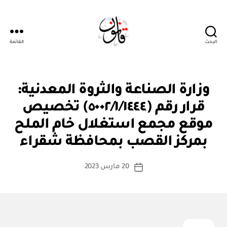
البحث
القائمة
قانون
ق
التصنيفات
وزارة الصناعة والثروة المعدنية:
ر
ار
قرار رقم (٥٠٠٢/١/١٤٤٤) تخصيص
و
زا
موقع مجمع استغلال خام الملح
بو
ر
ا
ي
بمركز القصب بمحافظة شقراء
س
ط
كاتب
20 مارس 2023
ة
تاريخ
المقالة
ad
المقالة
m
in