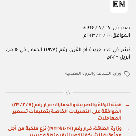
صدر في: ٢٨ / ٨ / ١٤٤٤هـ
الموافق: ٢٠ / ٣ / ٢٠٢٣م
نشر في عدد جريدة أم القرى رقم (٤٩٧٨) الصادر في ١٤ من
أبريل ٢٠٢٣م.
وزارة الصناعة والثروة المعدنية
الوسوم
←
هيئة الزكاة والضريبة والجمارك: قرار رقم (٨ / ٢ / ٢٣)
الموافقة على التعديلات الخاصة بتعليمات تسعير
المعاملات
→
وزارة الطاقة: قرار رقم (٢٩٢٣/٤٤٠٢٠١) نزع ملكية من أجل
موثوقية الشبكة الكهربائية بمنطقة عسير