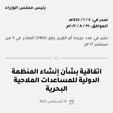
رئيس مجلس الوزراء
صدر في: ٤ / ٢ / ١٤٤٤هـ
الموافق: ٣١ / ٨ / ٢٠٢٢م
نشر في عدد جريدة أم القرى رقم (٤٩٤٧) الصادر في ٩ من
سبتمبر ٢٠٢٢م.
ن
التصنيفات
اتفاقية بشأن إنشاء المنظمة
ظ
ا
الدولية للمساعدات الملاحية
بو
م
ا
أو
البحرية
س
لا
ئ
ط
كاتب
ح
31 أغسطس 2022
ة
تاريخ
ة
المقالة
ad
المقالة