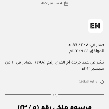
كاتب
4 سبتمبر 2022
ة
تاريخ
المقالة
ad
المقالة
m
in
صدر في: ٨ / ٢ / ١٤٤٤هـ
الموافق: ٤ / ٩ / ٢٠٢٢م
نشر في عدد جريدة أم القرى رقم (٤٩٤٨) الصادر في ١٦ من
سبتمبر ٢٠٢٢م.
وزارة الطاقة
الوسوم
م
التصنيفات
مرسوم ملكي رقم (م / ٢٣)