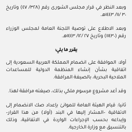
وبعد النظر في قرار مجلس الشورى رقم (٣٢٨/ ٤٧) وتاريخ
٣٠ /١١/ ١٤٤٣هـ.
وبعد الاطلاع على توصية اللجنة العامة لمجلس الوزراء
رقم (١١٤٣٠) وتاريخ ٢٧ /١٢/ ١٤٤٣هـ.
يقرر ما يلي:
أولا: الموافقة على انضمام المملكة العربية السعودية إلى
اتفاقية بشأن إنشاء المنظمة الدولية للمساعدات
الملاحية البحرية، بالصيغة المرافقة.
وقد أعد مشروع مرسوم ملكي بذلك، صيغته مرافقة لهذا.
ثانيا: قيام الهيئة العامة للموانئ بإعداد صك الانضمام إلى
الاتفاقية –المشار إليها في البند (أولا) من هذا القرار–
وإيداعه بحسب الإجراءات الواردة في الاتفاقية، وذلك
بالتنسيق مع وزارة الخارجية.