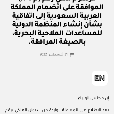
ر
س
الموافقة على انضمام المملكة
و
م
العربية السعودية إلى اتفاقية
مل
ك
بشأن إنشاء المنظمة الدولية
ي
للمساعدات الملاحية البحرية،
بو
ا
بالصيغة المرافقة.
س
ط
كاتب
31 أغسطس 2022
ة
تاريخ
المقالة
ad
المقالة
m
in
إن مجلس الوزراء
بعد الاطلاع على المعاملة الواردة من الديوان الملكي برقم