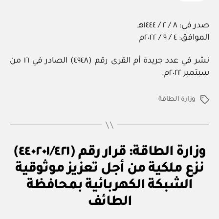
صدر في: ٨ / ٢ / ١٤٤٤هـ
الموافق: ٤ / ٩ / ٢٠٢٢م
نشر في عدد جريدة أم القرى رقم (٤٩٤٨) الصادر في ١٦ من
سبتمبر ٢٠٢٢م.
وزارة الطاقة
الوسوم
ق
التصنيفات
وزارة الطاقة: قرار رقم (٤٤٠٢٠١/٤٢١)
ر
ار
نزع ملكية من أجل تعزيز موثوقية
و
زا
الشبكة الكهربائية بمحافظة
بو
ر
ا
ي
الطائف
س
ط