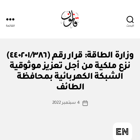
البحث
القائمة
قانون
ق
التصنيفات
وزارة الطاقة: قرار رقم (٤٤٠٢٠١/٣٨٦)
ر
ار
نزع ملكية من أجل تعزيز موثوقية
و
زا
الشبكة الكهربائية بمحافظة
بو
ر
ا
ي
الطائف
س
ط
كاتب
4 سبتمبر 2022
ة
تاريخ
المقالة
ad
المقالة
m
in