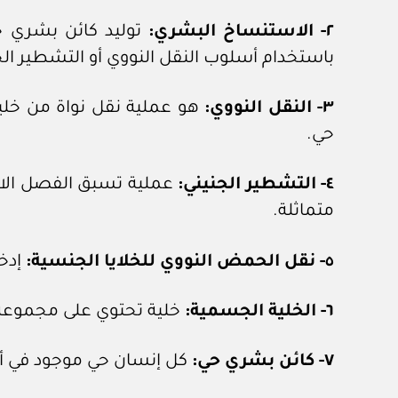
٢- الاستنساخ البشري:
توليد كائن بشري حي
باستخدام أسلوب النقل النووي أو التشطير الجن
٣- النقل النووي:
هو عملية نقل نواة من خلية
حي.
٤- التشطير الجنيني:
عملية تسبق الفصل الاصط
متماثلة.
٥- نقل الحمض النووي للخلايا الجنسية:
إدخ
٦- الخلية الجسمية:
خلية تحتوي على مجموعة من الص
٧- كائن بشري حي:
كل إنسان حي موجود في أي