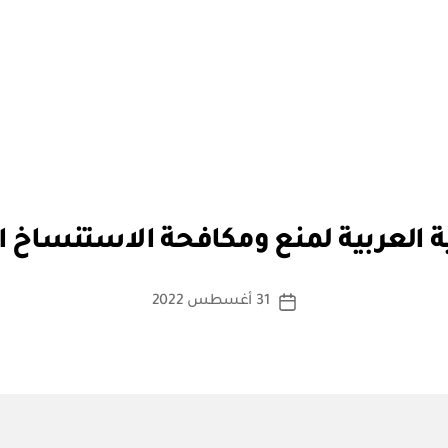
بو
ا
ية العربية لمنع ومكافحة الاستنساخ 
س
ط
ة
كاتب
31 أغسطس 2022
تاريخ
a
المقالة
المقالة
d
m
in