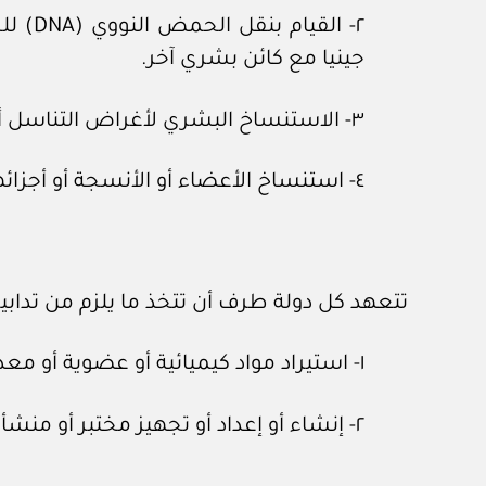
٢- ال
جينيا مع كائن بشري آخر.
٣- الاستنساخ البشري لأغراض التناسل أو لأغراض بحثية أو تجريبية بهذا الشأن.
٤- استنساخ الأعضاء أو الأنسجة أو أجزائهما بما يؤدي إلى اختلاط الأنساب.
تتعهد كل دولة طرف أن تتخذ ما يلزم من تدابير
١- استيراد مواد كيميائية أو عضوية أو معدات أو آلات أو أدوات بقصد استعمالها في الاستنساخ البشري.
٢- إنشاء أو إعداد أو تجهيز مختبر أو منشأة لأغراض القيام بعمليات الاستنساخ البشري.