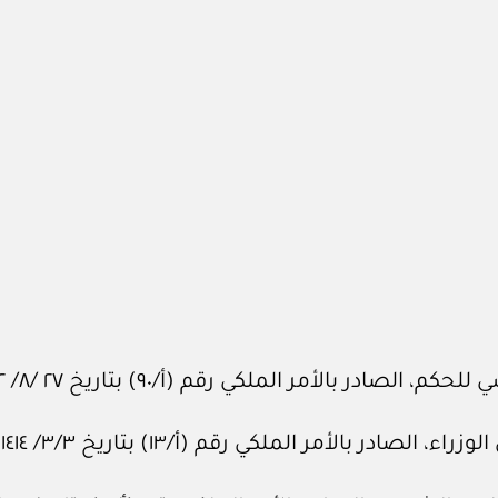
 بالأمر الملكي رقم (أ/٩٠) بتاريخ ٢٧ /٨/ ١٤١٢هـ.
بالأمر الملكي رقم (أ/١٣) بتاريخ ٣/٣/ ١٤١٤هـ.