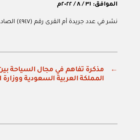
الموافق: ٣١ / ٨ / ٢٠٢٢م
نشر في عدد جريدة أم القرى رقم (٤٩٤٧) الصادر في ٩ من سبتمبر ٢٠٢٢م.
←
مذكرة تفاهم في مجال السياحة بين 
المملكة العربية السعودية ووزارة ا