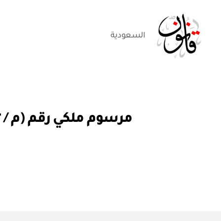
السعودية
قانون
م
التصنيفات
ر
س
و
م
م
لك
ي