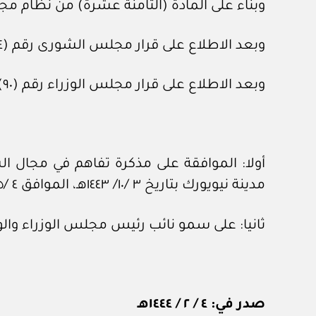
وبناء على المادة (الثامنة عشرة) من نظام مجلس الشورى، الص
وبعد الاطلاع على قرار مجلس الشورى رقم (٣٣٤ /٤٧) بتاريخ ٣٠ /١١/ ١٤٤٣هـ.
وبعد الاطلاع على قرار مجلس الوزراء رقم (٩٠) بتاريخ ٣ /٢/ ١٤٤٤هـ.
أولا: الموافقة على مذكرة تفاهم في مجال ال
مدينة نيويورك بتاريخ ٣ /١٠/ ١٤٤٣هـ، الموافق ٤ /٥/ ٢٠٢٢م، بالصيغة المرافقة.
ثانيا: على سمو نائب رئيس مجلس الوزراء والو
صدر في: ٤ / ٢ / ١٤٤٤هـ