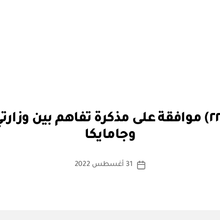
بو
مرسوم ملكي رقم (م / ٢٢) موافقة على مذكرة تفاهم 
ا
وجامايكا
س
ط
ة
كاتب
31 أغسطس 2022
تاريخ
a
المقالة
المقالة
d
m
in