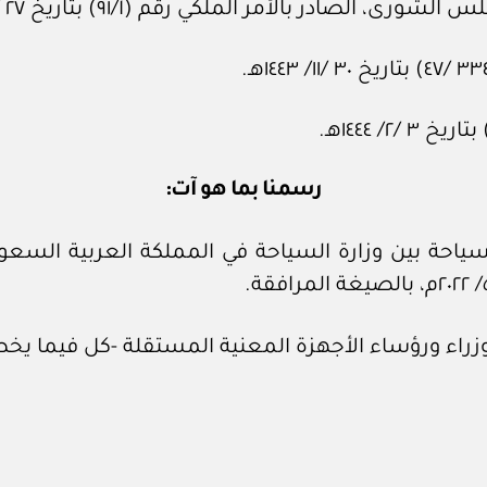
ادر بالأمر الملكي رقم (أ/٩١) بتاريخ ٢٧ /٨/ ١٤١٢هـ.
رسمنا بما هو آت:
سياحة بين وزارة السياحة في المملكة العربية السعود
زراء ورؤساء الأجهزة المعنية المستقلة -كل فيما يخص