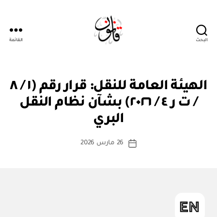
البحث
القائمة
قانون
ق
التصنيفات
الهيئة العامة للنقل: قرار رقم (١ / ٨
ر
ار
/ ت ر ٤ / ٢٠٢٦) بشآن نظام النقل
بو
و
ا
زا
البري
س
ر
ي
ط
كاتب
26 مارس 2026
ة
تاريخ
المقالة
ad
المقالة
m
in