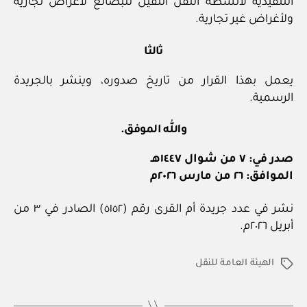
التنفيذية لأنشطة النقل الثقيل للبضائع لأغراض تجارية
ولأغراض غير تجارية.
ثالثا
يعمل بهذا القرار من تاريخ صدوره، وينشر بالجريدة
الرسمية.
والله الموفق.
صدر في: ٧ من شوال ١٤٤٧هـ
الموافق: ٢٦ من مارس ٢٠٢٦م
نشر في عدد جريدة أم القرى رقم (٥١٥٢) الصادر في ٣ من
أبريل ٢٠٢٦م.
الهيئة العامة للنقل
الوسوم