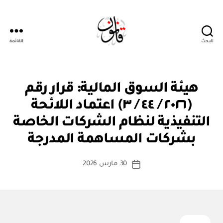
البحث
القائمة
قانون
ق
التصنيفات
هيئة السوق المالية: قرار رقم
ر
ار
(٢٠٢٦ / ٤٤ / ٣) اعتماد اللائحة
و
زا
التنفيذية لنظام الشركات الخاصة
بو
ر
ا
ي
بشركات المساهمة المدرجة
س
ط
كاتب
30 مارس 2026
ة
تاريخ
المقالة
ad
المقالة
m
in