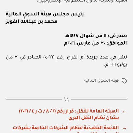
الهيئة وشركة تداول السعودية الإلكترونيين.
رئيس مجلس هيئة السوق المالية
محمد بن عبدالله القويز
صدر في: ١١ من شوال ١٤٤٧هـ
الموافق: ٣٠ من مارس ٢٠٢٦م
نشر في عدد جريدة أم القرى رقم (٥١٦٩) الصادر في ٣ من
يوليو ٢٠٢٦م.
هيئة السوق المالية
الوسوم
←
الهيئة العامة للنقل: قرار رقم (١ / ٨ / ت ر ٤ / ٢٠٢٦)
بشآن نظام النقل البري
→
اللائحة التنفيذية لنظام الشركات الخاصة بشركات