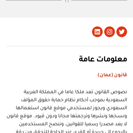
تويتر
Instagram
LinkedIn
معلومات عامة
قانون (عمان)
نصوص القانون تعد ملكا عاما في المملكة العربية
السعودية بموجب أحكام نظام حماية حقوق المؤلف
السعودي ويجوز لمستخدمي موقع قانون استعمالها
ونسخها ونشرها وترجمتها مجانا ودون قيود. موقع قانون
لا يعد مصدرا رسميا للقوانين، وننصح المستخدمين
بالرجوع إلى جريدة أم القرى عند الحاجة للتحقق من دقة