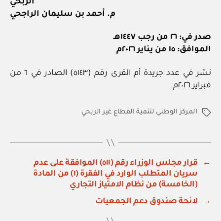
الربحي
م. أحمد بن سليمان الراجحي
صدر في: ٢٦ من رجب ١٤٤٧هـ
الموافق: ١٥ من يناير ٢٠٢٦م
نشر في عدد جريدة أم القرى رقم (٥١٤٣) الصادر في ٦ من
فبراير ٢٠٢٦م.
المركز الوطني لتنمية القطاع غير الربحي
الوسوم
←
قرار مجلس الوزراء رقم (٥١١) الموافقة على عدم
سريان المتطلب الوارد في الفقرة (١) من المادة
(الخامسة) من نظام الامتياز التجاري
→
لائحة صندوق دعم الجمعيات