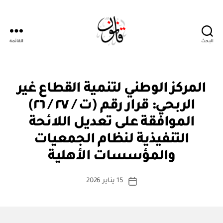
البحث
القائمة
قانون
ق
التصنيفات
المركز الوطني لتنمية القطاع غير
ر
ار
الربحي: قرار رقم (ت / ٢٧ / ٢٦)
و
زا
الموافقة على تعديل اللائحة
ر
ي
التنفيذية لنظام الجمعيات
بو
ا
والمؤسسات الأهلية
س
ط
كاتب
15 يناير 2026
ة
تاريخ
المقالة
ad
المقالة
m
in