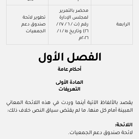
محضر بالتمرير
لمجلس الإدارة
تطوير لائحة
الرابعة
رقم (ت / ٦ / ٢٧ /
صندوق دعم
٢٦) وتاريخ ١٥ / ١ /
الجمعيات
٢٠٢٦م
الفصل الأول
أحكام عامة
المادة الأولى
التعريفات
يقصد بالألفاظ الآتية أينما وردت في هذه اللائحة المعاني
المبينة أمام كل منها، ما لم يقتض سياق النص خلاف ذلك:
اللائحة:
لائحة صندوق دعم الجمعيات.