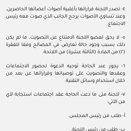
٤- تصدر اللجنة قراراتها بأغلبية أصوات أعضائها الحاضرين،
وعند تساوي الأصوات يرجح الجانب الذي صوت معه رئيس
الاجتماع.
٥- لا يحق لعضو اللجنة الامتناع عن التصويت، ما لم يكن
ذلك بسبب وجود حالة تعارض في المصالح وفقا للفقرة
(٢) من المادة (الثالثة عشرة) من اللائحة.
٦- يجوز عند الحاجة توجيه الدعوة لحضور الاجتماعات
وعقدها والتصويت على توصياتها وقراراتها عن بعد من
خلال استخدام وسائل التقنية.
٧- للجنة متى ما دعت الحاجة عقد اجتماعات استجابة لأي
من الآتي:
أ- طلب من رئيس المجلس.
ب- طلب من رئيس اللجنة.