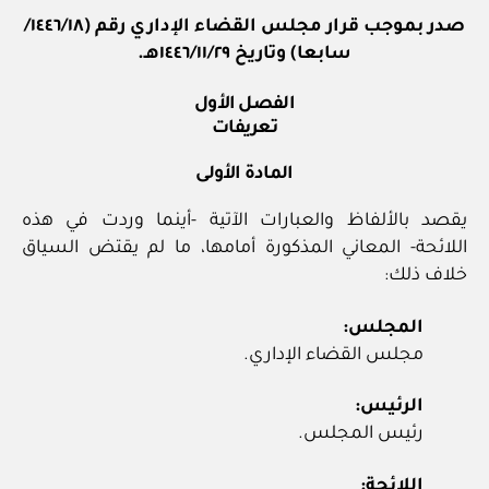
صدر بموجب قرار مجلس القضاء الإداري رقم (١٨/‏١٤٤٦‏/
سابعا) وتاريخ ٢٩/‏١١‏/١٤٤٦هـ.
الفصل الأول
تعريفات
المادة الأولى
يقصد بالألفاظ والعبارات الآتية -أينما وردت في هذه
اللائحة- المعاني المذكورة أمامها، ما لم يقتض السياق
خلاف ذلك:
المجلس:
مجلس القضاء الإداري.
الرئيس:
رئيس المجلس.
اللائحة: