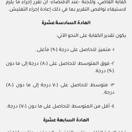
كفاية القاضي، وللجنة -عند الاقتضاء- أن تقرر إجراء ما يلزم
لاستيفاء نواقص التقرير بما في ذلك إعادة إجراء التفتيش.
المادة السادسة عشرة
يكون تقدير الكفاية على النحو الآتي:
١- متميز: للحاصل على درجة (٩٠) فأعلى.
٢- فوق المتوسط: للحاصل على (٨٠) درجة إلى ما دون
(٩٠) درجة.
٣- متوسط: للحاصل على (٧٠ درجة إلى ما دون (٨٠)
درجة.
٤- أقل من المتوسط: للحاصل على ما دون (٧٠) درجة.
المادة السابعة عشرة