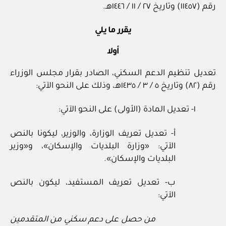
رقم (١١٤٥٧) وتاريخ ٢٧ / ١١ / ١٤٤٦هـ.
يقرر ما يلي
أولا
تعديل تنظيم الدعم السكني، الصادر بقرار مجلس الوزراء
رقم (٨٢) وتاريخ ٥ / ٣ / ١٤٣٥هـ، وذلك على النحو الآتي:
١- تعديل المادة (الأولى) على النحو الآتي:
أ- تعديل تعريف الوزارة، والوزير، ليكونا بالنص
الآتي: «وزارة البلديات والإسكان»، و«وزير
البلديات والإسكان».
ب- تعديل تعريف المستفيد، ليكون بالنص
الآتي:
من حصل على دعم سكني من المتقدمين