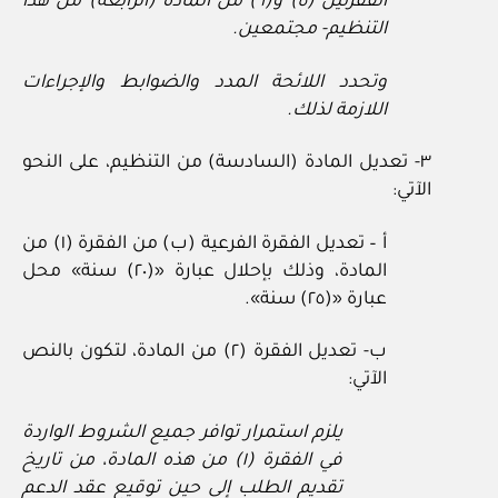
الفقرتين (٥) و(٦) من المادة (الرابعة) من هذا
التنظيم- مجتمعين.
وتحدد اللائحة المدد والضوابط والإجراءات
اللازمة لذلك.
٣- تعديل المادة (السادسة) من التنظيم، على النحو
الآتي:
أ – تعديل الفقرة الفرعية (ب) من الفقرة (١) من
المادة، وذلك بإحلال عبارة «(٢٠) سنة» محل
عبارة «(٢٥) سنة».
ب- تعديل الفقرة (٢) من المادة، لتكون بالنص
الآتي:
يلزم استمرار توافر جميع الشروط الواردة
في الفقرة (١) من هذه المادة، من تاريخ
تقديم الطلب إلى حين توقيع عقد الدعم