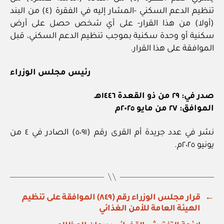
تنظيم الدعم السكني -المشار إليه في الفقرة (٤) من البند
(أولا) من هذا القرار- على أي شخص حصل على أرض
سكنية أو وحدة سكنية بموجب تنظيم الدعم السكني، قبل
الموافقة على هذا القرار.
رئيس مجلس الوزراء
صدر في: ٢٩ من ذو القعدة ١٤٤٦هـ
الموافق: ٢٧ من مايو ٢٠٢٥م
نشر في عدد جريدة أم القرى رقم (٥٠٩١) الصادر في ٤ من
يونيو ٢٠٢٥م.
←
قرار مجلس الوزراء رقم (٨٤٩) الموافقة على تنظيم
الهيئة العامة للأمن الغذائي