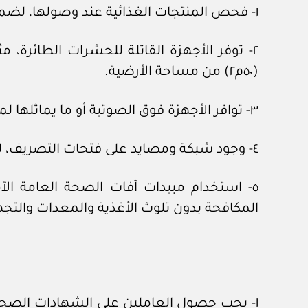
١- فحص المنتجات الغذائية عند وصولها، لضمان عدم وجود آفات بها.
(٥٠م٢) من مساحة الأرضية.
٣- توافر الأجهزة فوق الصوتية أو ما يماثلها لمكافحة القوارض.
٤- وجود شبكة ومصايد على فتحات التصريف، لمنع دخول الآفات.
٥- استخدام مبيدات آفات الصحة العامة الآ
المكافحة بدون تلوث الأغذية والمعدات وال
١- يجب حصول العاملين على الشهادات الصح