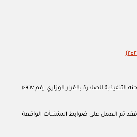
أصدر هذا الدليل استنادا إلى نظام الزراعة الصادر بالمرسوم الملكي رقم (م/٦٤) وتاريخ ١٠ /٨/ ١٤٤٢هـ، ولائحته التنفيذية الصادرة بالقرار الوزاري رقم ١٤٩٦٧
، فقد تم العمل على ضوابط المنشآت الواقعة