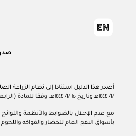
صدر
/١/ ١٤٤٤هـ وتاريخ ١٥ /١/ ١٤٤٤هـ، وفقا للمادة (الرابعة والثلاثين) من اللائحة التنفيذية لنظام الزراعة.
مع عدم الإخلال بالضوابط والأنظمة واللوائح
بأسواق النفع العام للخضار والفواكه واللحو