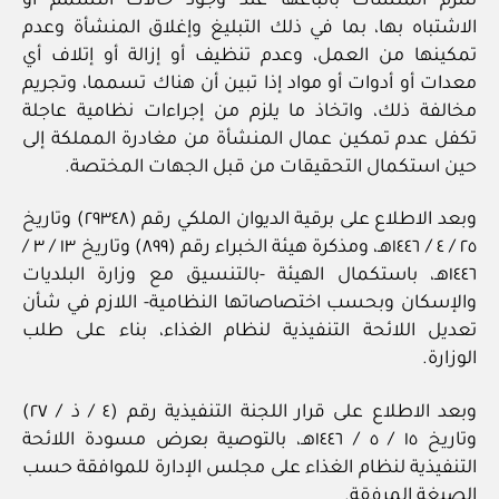
تلتزم المنشآت باتباعها عند وجود حالات التسمم أو
الاشتباه بها، بما في ذلك التبليغ وإغلاق المنشأة وعدم
تمكينها من العمل، وعدم تنظيف أو إزالة أو إتلاف أي
معدات أو أدوات أو مواد إذا تبين أن هناك تسمما، وتجريم
مخالفة ذلك، واتخاذ ما يلزم من إجراءات نظامية عاجلة
تكفل عدم تمكين عمال المنشأة من مغادرة المملكة إلى
حين استكمال التحقيقات من قبل الجهات المختصة.
وبعد الاطلاع على برقية الديوان الملكي رقم (٢٩٣٤٨) وتاريخ
٢٥ / ٤ / ١٤٤٦هـ، ومذكرة هيئة الخبراء رقم (٨٩٩) وتاريخ ١٣ / ٣ /
١٤٤٦هـ، باستكمال الهيئة -بالتنسيق مع وزارة البلديات
والإسكان وبحسب اختصاصاتها النظامية- اللازم في شأن
تعديل اللائحة التنفيذية لنظام الغذاء، بناء على طلب
الوزارة.
وبعد الاطلاع على قرار اللجنة التنفيذية رقم (٤ / ذ / ٢٧)
وتاريخ ١٥ / ٥ / ١٤٤٦هـ، بالتوصية بعرض مسودة اللائحة
التنفيذية لنظام الغذاء على مجلس الإدارة للموافقة حسب
الصيغة المرفقة.