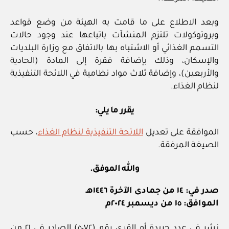
وبعد الاطلاع على ما قامت به الهيئة من وضع قواعد
وبروتوكولات تلتزم المنشآت باتباعها عند وجود حالات
التسمم الغذائي أو الاشتباه بها بالاتفاق مع وزارة البلديات
والإسكان، وذلك بإضافة فقرة إلى المادة (الحادية
والأربعين)، وإضافة ثلاث مواد نظامية في اللائحة التنفيذية
لنظام الغذاء.
يقرر ما يلي:
الموافقة على تعديل
اللائحة التنفيذية لنظام الغذاء
، حسب
الصيغة المرفقة.
والله الموفق.
صدر في: ١٤ من جمادى الآخرة ١٤٤٦هـ
الموافق: ١٥ من ديسمبر ٢٠٢٤م
نشر في عدد جريدة أم القرى رقم (٥٠٧٢) الصادر في ٢١ من