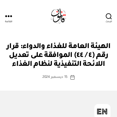
البحث
القائمة
قانون
ق
التصنيفات
الهيئة العامة للغذاء والدواء: قرار
ر
ار
رقم (٤ / ٤٤) الموافقة على تعديل
بو
و
ا
زا
اللائحة التنفيذية لنظام الغذاء
س
ر
ي
ط
كاتب
15 ديسمبر 2024
ة
تاريخ
المقالة
ad
المقالة
m
in