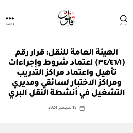
البحث
القائمة
قانون
ق
التصنيفات
الهيئة العامة للنقل: قرار رقم
ر
ار
(٣٤/٤٦/١) اعتماد شروط وإجراءات
و
زا
تأهيل واعتماد مراكز التدريب
ر
ي
ومراكز الاختبار لسائقي ومديري
بو
ا
التشغيل في أنشطة النقل البري
س
ط
كاتب
19 سبتمبر 2024
ة
تاريخ
المقالة
ad
المقالة
m
in