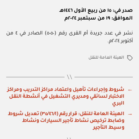
صدر في: ١٥ من ربيع الأول ١٤٤٦هـ
الموافق: ١٩ من سبتمبر ٢٠٢٤م
نشر في عدد جريدة أم القرى رقم (٥٠٥٠) الصادر في ٤ من
أكتوبر ٢٠٢٤م.
الهيئة العامة للنقل
الوسوم
←
شروط وإجراءات تأهيل واعتماد مراكز التدريب ومراكز
الاختبار لسائقي ومديري التشغيل في أنشطة النقل
البري
→
الهيئة العامة للنقل: قرار رقم (٣٥/٤٦/١) تعديل شروط
وضابط ترخيص نشاط تأجير السيارات ونشاط
وسيط التأجير