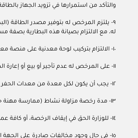
والتأكد من استمرارها في تزويد الجهاز بالطاقة
٩- يلتزم المرخص له بتوفير مصدر الطاقة (الب
له، مع الالتزام بصيانة هذه البطارية بصفة مست
١٠- الالتزام بتركيب لوحة معدنية على منصة معدات الحفر (الثابتة، والمتحركة)، موضحا فيها اسم المالك، ورقم الرخصة ورقم الهيكل.
١١- على المرخص له عدم تأجير أو بيع أو إعارة المعدات ولوازم (الحفر/ الصيانة/ الردم)، لغرض حفر الآبار، إلا بعد موافقة الوزارة.
١٢- يجب أن يكون لكل معدة من معدات الحفر بطاقة تسجيل مستقلة.
١٣- مدة رخصة مزاولة نشاط (ممارسة مهنة حفر الآبار) (ثلاث) سنوات، قابلة للتجديد.
١٤- للوزارة الحق في إيقاف الرخصة، أو كافة عمليات الحفر في حال نشوء ضرر بمصادر المياه.
١٥- في حال وجود مخالفات صادرة على الجهة ا