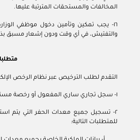
المخالفات والمستحقات المترتبة عليها.
١٦- يجب تمكين وتأمين دخول موظفي الوزارة،
والتفتيش، في أي وقت ودون إشعار مسبق بذلك،
متطلبا
التقدم لطلب الترخيص عبر نظام الرخص الإلكترون
١- سجل تجاري ساري المفعول أو رخصة مستثمر أجنبي، متضمنا مجال نشاط حفر الآبار (أنبوبية، يدوية).
٢- تسجيل جميع معدات الحفر التي يتم است
للمتطلبات التالية:
أ- بيانات الملكية الخاصة بجميع معدات ال