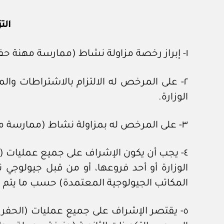
الت
١- إبراز رخصة مزاولة نشاط (ممارسة مهنة حفر الآبار)، ورخصة (الآبار أو البئر) الجاري تنفيذها سارية المفعول في الموقع.
٢- على المرخص له الالتزام بالاشتراطات وال
الوزارة.
٣- على المرخص له بمزاولة نشاط (ممارسة مهنة حفر الآبار) الالتزام بالتوقيع على استلام رخصة البئر (الحفر، التعميق، التنظيف، الردم).
٤- يجب أن يكون الإشراف على جميع عمليات (ال
الوزارة أو أحد فروعها، أو من قبل جيولوجي ت
المكاتب الجيولوجية المعتمدة) حسب ما يتم ت
٥- يقتصر الإشراف على جميع عمليات (الحفر أو