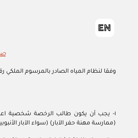
صدر
وفقا لنظام المياه الصادر بالمرسوم الملكي رقم (م/١٥٩) بتاريخ ١١/١١/ ١٤٤١هـ، ولائحته التنفيذية المتعلقة 
١- يجب أن يكون طالب الرخصة شخصية اعتبا
(ممارسة مهنة حفر الآبار) (سواء الآبار الأنبوبية