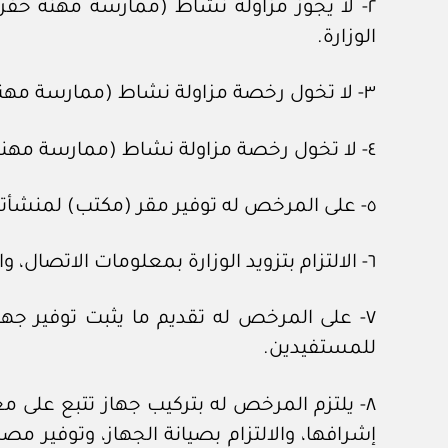
٢- لا يجوز مزاولة نشاط (ممارسة مهنة حفر ا
الوزارة.
٣- لا تخول رخصة مزاولة نشاط (ممارسة مهنة حفر الآبار الأنبوبية) القيام بتقديم خدمات (الحفر، التعميق، التنظيف) في الآبار اليدوية.
٤- لا تخول رخصة مزاولة نشاط (ممارسة مهنة حفر الآبار اليدوية) القيام بتقديم خدمات (الحفر، التعميق، التنظيف) في الآبار الأنبوبية.
٥- على المرخص له توفير مقر (مكتب) لمنشأته وتحديد منطقة تابعة للمقر أو منفصلة عنه لغرض توقف الحفارات وتخزين معدات الحفر.
٦- الالتزام بتزويد الوزارة بمعلومات الاتصال، والعنوان الوطني بشكل واضح وصحيح، وموافاتها بأي تحديثات.
٧- على المرخص له تقديم ما يثبت توفير جهاز
للمستفيدين.
٨- يلتزم المرخص له بتركيب جهاز تتبع على م
إشرافها، والالتزام بصيانة الجهاز، وتوفير م