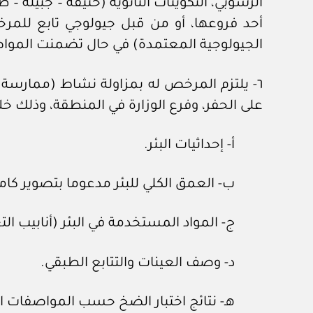
الرسوبي، التكوينات الثانوية (حنيفة – جبيلة –
أحد فروعها، أو من قبل جيولوجي تابع للمرخص
الجيولوجية المعتمدة) في حال تضمنت المواصف
٦- يلتزم المرخص له بمزاولة نشاط (ممارسة م
على الحفر، وفرع الوزارة في المنطقة، وذلك خلا
أ- إحداثيات البئر.
ب- العمق الكلي للبئر مدعوما بتصوير كامل
ج- المواد المستخدمة في البئر (أنابيب ال
د- وصف العينات والتتابع الطبقي.
هـ- نتائج اختبار الضخ حسب المواصفات 