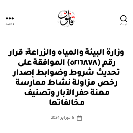
البحث
القائمة
قانون
ق
التصنيفات
وزارة البيئة والمياه والزراعة: قرار
ر
ار
رقم (٥٢١٦٨٧٨) الموافقة على
و
زا
تحديث شروط وضوابط إصدار
ر
ي
رخص مزاولة نشاط ممارسة
مهنة حفر الآبار وتصنيف
بو
ا
مخالفاتها
س
ط
كاتب
6 فبراير 2024
ة
تاريخ
المقالة
ad
المقالة
m