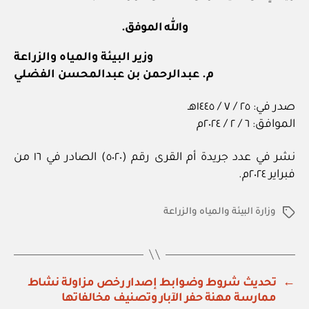
والله الموفق.
وزير البيئة والمياه والزراعة
م. عبدالرحمن بن عبدالمحسن الفضلي
صدر في: ٢٥ / ٧ / ١٤٤٥هـ
الموافق: ٦ / ٢ / ٢٠٢٤م
نشر في عدد جريدة أم القرى رقم (٥٠٢٠) الصادر في ١٦ من
فبراير ٢٠٢٤م.
وزارة البيئة والمياه والزراعة
الوسوم
←
تحديث شروط وضوابط إصدار رخص مزاولة نشاط
ممارسة مهنة حفر الآبار وتصنيف مخالفاتها