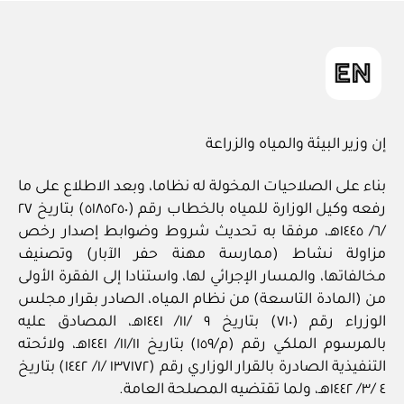
in
إن وزير البيئة والمياه والزراعة
بناء على الصلاحيات المخولة له نظاما، وبعد الاطلاع على ما
رفعه وكيل الوزارة للمياه بالخطاب رقم (٥١٨٥٢٥٠) بتاريخ ٢٧
/٦/ ١٤٤٥هـ، مرفقا به تحديث شروط وضوابط إصدار رخص
مزاولة نشاط (ممارسة مهنة حفر الآبار) وتصنيف
مخالفاتها، والمسار الإجرائي لها، واستنادا إلى الفقرة الأولى
من (المادة التاسعة) من نظام المياه، الصادر بقرار مجلس
الوزراء رقم (٧١٠) بتاريخ ٩ /١١/ ١٤٤١هـ، المصادق عليه
بالمرسوم الملكي رقم (م/١٥٩) بتاريخ ١١/١١/ ١٤٤١هـ، ولائحته
التنفيذية الصادرة بالقرار الوزاري رقم (١٣٧١٧٢ /١/ ١٤٤٢) بتاريخ
٤ /٣/ ١٤٤٢هـ، ولما تقتضيه المصلحة العامة.