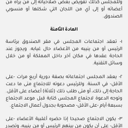
وللمجلس كذلك تفويض بعض صلاحياته إلى من يراه من
أعضائه أو إلى أي من اللجان التي شكلها أو منسوبي
الصندوق.
المادة الثامنة
١- تعقد اجتماعات المجلس في مقر الصندوق برئاسة
الرئيس أو من ينيبه من الأعضاء حال غيابه. ويجوز عند
الحاجة عقدها في مكان آخر داخل المملكة أو من خلال
وسائل التقنية.
٢- يعقد المجلس اجتماعاته بصفة دورية أربع مرات -على
الأقل- في السنة. وللرئيس دعوته للاجتماع متى ما دعت
الحاجة إلى ذلك، أو متى طلب ذلك (ثلاثة) أعضاء على الأقل.
وتوجه الدعوة لاجتماع المجلس كتابة قبل موعد الاجتماع
بسبعة أيام -على الأقل- مصحوبة بجدول أعمال الاجتماع.
٣- يكون الاجتماع صحيحا إذا حضره أغلبية الأعضاء -على
الأقل- على أن يكون من بينهم الرئيس أو من ينيبه، وتصدر