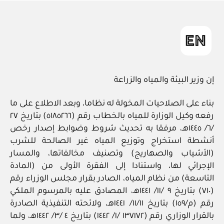
in
إن وزير البيئة والمياه والزراعة
بناء على الصلاحيات المخولة له نظاما، وبعد الاطلاع على ما
رفعه وكيل الوزارة للمياه بالخطاب رقم (٥١٨٥٢٦٦) بتاريخ ٢٧
/٦/ ١٤٤٥هـ، مرفقا به تحديث شروط وضوابط إصدار رخص
أنشطة استخراج وتوزيع المياه غير الصالحة للشرب
(الأشياب والصهاريج) وتصنيف مخالفاتها، والمسار
الإجرائي لها، واستنادا إلى الفقرة الأولى من (المادة
التاسعة) من نظام المياه، الصادر بقرار مجلس الوزراء رقم
(٧١٠) بتاريخ ٩ /١١/ ١٤٤١هـ، المصادق عليه بالمرسوم الملكي
رقم (م/١٥٩) بتاريخ ١١/١١/ ١٤٤١هـ، ولائحته التنفيذية الصادرة
بالقرار الوزاري رقم (١٣٧١٧٢ /١/ ١٤٤٢) بتاريخ ٤ /٣/ ١٤٤٢هـ، ولما