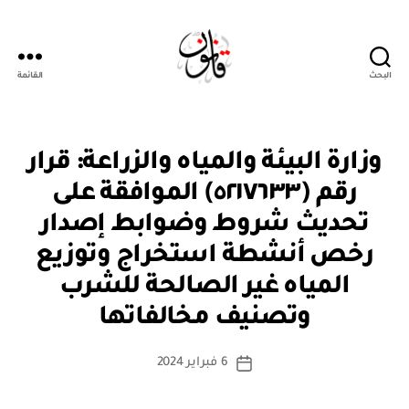
البحث
القائمة
قانون
ق
التصنيفات
وزارة البيئة والمياه والزراعة: قرار
ر
ار
رقم (٥٢١٧٦٣٣) الموافقة على
و
زا
تحديث شروط وضوابط إصدار
ر
ي
رخص أنشطة استخراج وتوزيع
المياه غير الصالحة للشرب
بو
ا
وتصنيف مخالفاتها
س
ط
كاتب
6 فبراير 2024
ة
تاريخ
المقالة
ad
المقالة
m