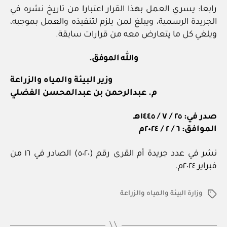
رابعا: يسري العمل بهذا القرار اعتبارا من تاريخ نشره في
الجريدة الرسمية، ويبلغ لمن يلزم لتنفيذه والعمل بموجبه،
ويلغي كل ما يتعارض معه من قرارات سابقة.
والله الموفق.
وزير البيئة والمياه والزراعة
م. عبدالرحمن بن عبدالمحسن الفضلي
صدر في: ٢٥ / ٧ / ١٤٤٥هـ
الموافق: ٦ / ٢ / ٢٠٢٤م
نشر في عدد جريدة أم القرى رقم (٥٠٢٠) الصادر في ١٦ من
فبراير ٢٠٢٤م.
وزارة البيئة والمياه والزراعة
الوسوم