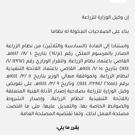
إن وكيل الوزارة للزراعة
بناء على الصلاحيات المخولة له نظاما
واستنادا إلى المادة (السادسة والثلاثين) من نظام الزراعة
الصادر بالمرسوم الملكي رقم (م/٦٤) بتاريخ ١٠ /٨/ ١٤٤٢هـ،
القاضي باعتماد نظام الزراعة، وللقرار الوزاري رقم (١٤٩٦٧ /١/
١٤٤٤) بتاريخ ١٥ /١/ ١٤٤٤هـ, القاضي باعتماد اللائحة التنفيذية
لنظام الزراعة، ولموافقة معالي الوزير بتاريخ ١١ /٣/ ١٤٤٤هـ
برقم (٢٦٥٥٥ /٢٣٨٤/ ١٤٤٤)، وتاريخ ٩ /٣/ ١٤٤٤هـ، على تفويض
وكيل الوزارة للزراعة بصلاحية إصدار الأدلة الفنية المتعلقة
باللائحة التنفيذية لنظام الزراعة، وإصدار الشروط
والضوابط الخاصة بها، والتعديل عليها، متى ما اقتضت
مصلحة العمل لذلك، ولما تقتضيه المصلحة العامة.
يقرر ما يلي: