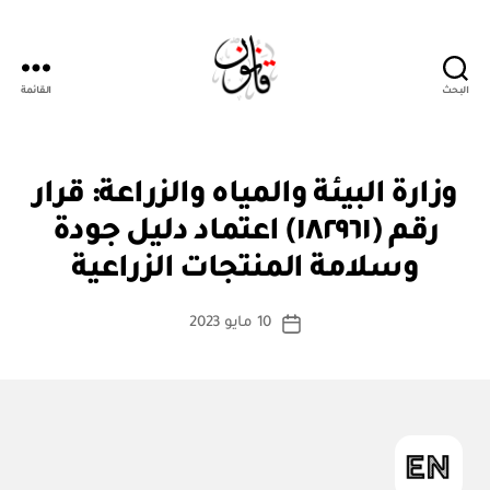
البحث
القائمة
قانون
ق
التصنيفات
وزارة البيئة والمياه والزراعة: قرار
ر
ار
رقم (١٨٢٩٦١) اعتماد دليل جودة
بو
و
ا
زا
وسلامة المنتجات الزراعية
س
ر
ي
ط
كاتب
10 مايو 2023
ة
تاريخ
المقالة
ad
المقالة
m
in