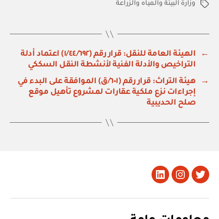
وزارة البيئة والمياه والزراعة
الوسوم
←
الهيئة العامة للنقل: قرار رقم (١/٤٤/٦٩٢) اعتماد أدلة
التراخيص والأدلة الفنية لأنشطة النقل السككي
→
هيئة التراث: قرار رقم (٦٠١/ق) الموافقة على البدء في
إجراءات نزع ملكية عقارات لمشروع تأهيل موقع
صلح الحديبية
تويتر
Instagram
LinkedIn