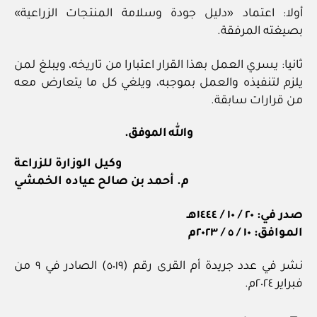
أولا: اعتماد «دليل جودة وسلامة المنتجات الزراعية»
بصيغته المرفقة.
ثانيا: يسري العمل بهذا القرار اعتبارا من تاريخه، ويبلغ لمن
يلزم لتنفيذه والعمل بموجبه، ويلغي كل ما يتعارض معه
من قرارات سابقة.
والله الموفق.
وكيل الوزارة للزراعة
م. أحمد بن صالح عياده الخمشي
صدر في: ٢٠ / ١٠ / ١٤٤٤هـ
الموافق: ١٠ / ٥ / ٢٠٢٣م
نشر في عدد جريدة أم القرى رقم (٥٠١٩) الصادر في ٩ من
فبراير ٢٠٢٤م.