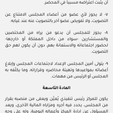
أن يثبت اعتراضه مسبباً في المحضر.
٧- لا يجوز لأي عضو من أعضاء المجلس الامتناع عن
التصويت، ولا تفويض عضو آخر بالتصويت عنه عند غيابه.
٨- يجوز للمجلس أن يدعو من يراه من المختصين
والمستشارين -سواء من داخل المملكة أو خارجها-
لحضور اجتماعاته والاستعانة بهم، دون أن يكون لهم حق
التصويت.
٩- يتولى أمين المجلس الإعداد لاجتماعات المجلس وإبلاغ
أعضائه بمواعيدها وتهيئة محاضره وقراراته، وما يكلّفه به
المجلس أو الرئيس من مهمات.
المادة التاسعة
يكون للمركز رئيس تنفيذي يُعيَّن ويعفى من منصبه بقرار
من المجلس، يحدد فيه أجره ومزاياه المالية الأخرى، ويعد
المسؤول عن إدارة المركز وأعماله اليومية، وله على وجه