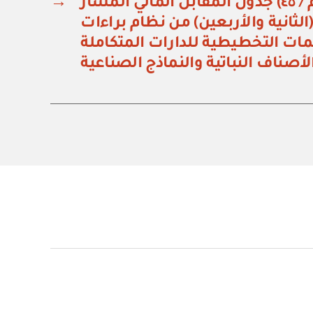
مرسوم ملكي رقم (م / ٤٥) جدول المقابل المالي المشار
→
(الثانية والأربعين) من نظام براءات
مات التخطيطية للدارات المتكاملة
لأصناف النباتية والنماذج الصناعية