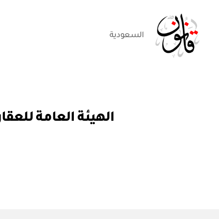
السعودية
قانون
ق
التصنيفات
ر
ار
و
ز
ا
ر
ي