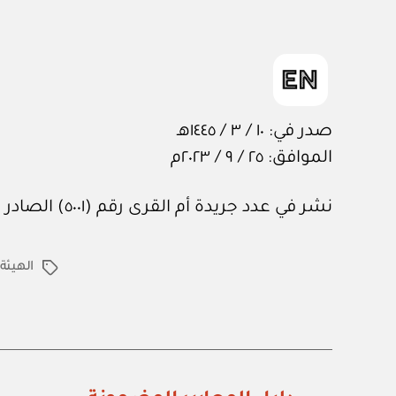
صدر في: ١٠ / ٣ / ١٤٤٥هـ
الموافق: ٢٥ / ٩ / ٢٠٢٣م
نشر في عدد جريدة أم القرى رقم (٥٠٠١) الصادر في ٦ من أكتوبر ٢٠٢٣م.
الهيئة 
الوسوم