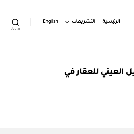
الرئيسية
التشريعات
English
البحث
(٤٥٠٠٠٠٠٧٩٣) إعلان التسجيل العيني للعقار في