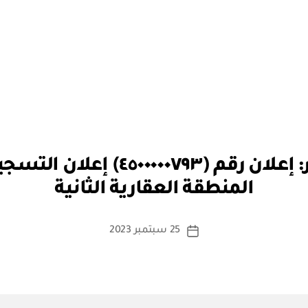
بو
الهيئة العامة للعقار: إعلان رقم 
ا
المنطقة العقارية الثانية
س
ط
ة
كاتب
25 سبتمبر 2023
تاريخ
a
المقالة
المقالة
d
m
in