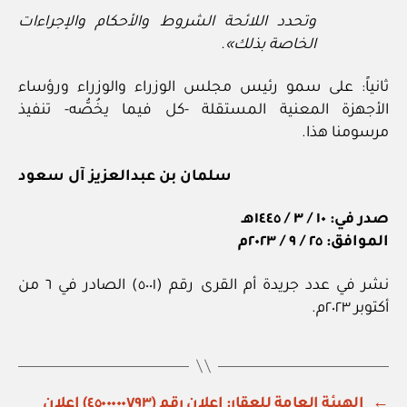
وتحدد اللائحة الشروط والأحكام والإجراءات
الخاصة بذلك».
ثانياً: على سمو رئيس مجلس الوزراء والوزراء ورؤساء
الأجهزة المعنية المستقلة -كل فيما يخُصُّه- تنفيذ
مرسومنا هذا.
سلمان بن عبدالعزيز آل سعود
صدر في: ١٠ / ٣ / ١٤٤٥هـ
الموافق: ٢٥ / ٩ / ٢٠٢٣م
نشر في عدد جريدة أم القرى رقم (٥٠٠١) الصادر في ٦ من
أكتوبر ٢٠٢٣م.
←
الهيئة العامة للعقار: إعلان رقم (٤٥٠٠٠٠٠٧٩٣) إعلان