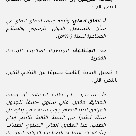
بالنص الآتي:
أ- اتفاق لاهاي:
وثيقة جنيف لاتفاق لاهاي في
شأن التسجيل الدولي للرسوم والنماذج
الصناعية لسنة (١٩٩٩م).
ب- المنظمة:
المنظمة العالمية للملكية
الفكرية.
٢- تعديل المادة (الثامنة عشرة) من النظام، لتكون
بالنص الآتي:
«أ- يستحق على طلب الحماية، أو وثيقة
الحماية، مقابل مالي سنوي -طبقاً للجدول
المرافق لهذا النظام- يجب سداده في بداية كل
سنة، اعتباراً من السنة التالية لتاريخ إيداع
الطلب، عدا المقابل المالي السنوي لطلبات
وشهادات النماذج الصناعية الدولية المودعة