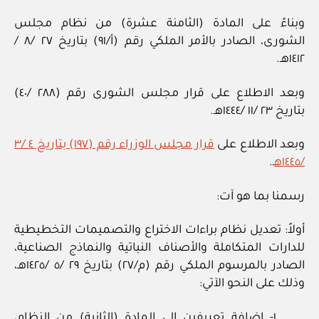
وبناءً على المادة (الثامنة عشرة) من نظام مجلس
الشورى، الصادر بالأمر الملكي رقم (أ/٩١) بتاريخ ٢٧ /٨ /
١٤١٢هـ.
وبعد الاطلاع على قرار مجلس الشورى رقم (٢٨٨ /٤٠)
بتاريخ ٢٣ /١١ /١٤٤٤هـ.
وبعد الاطلاع على
قرار مجلس الوزراء رقم (١٩٧) بتاريخ ٤ /٣
/١٤٤٥ه
ـ.
رسمنا بما هو آت:
أولاً: تعديل نظام براءات الاختراع والتصميمات التخطيطية
للدارات المتكاملة والأصناف النباتية والنماذج الصناعية،
الصادر بالمرسوم الملكي رقم (م/٢٧) بتاريخ ٢٩ /٥ /١٤٢٥هـ،
وذلك على النحو الآتي:
١- إضافة تعريفين إلى المادة (الثانية) من النظام،