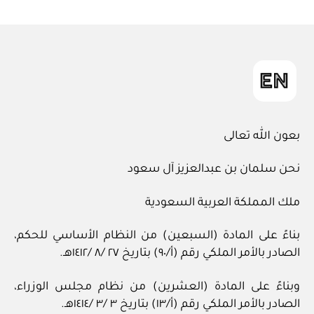
ad
المقالة
m
in
بعون الله تعالى
نحن سلمان بن عبدالعزيز آل سعود
ملك المملكة العربية السعودية
بناءً على المادة (السبعين) من النظام الأساسي للحكم،
الصادر بالأمر الملكي رقم (أ/٩٠) بتاريخ ٢٧ /٨ /١٤١٢هـ.
وبناءً على المادة (العشرين) من نظام مجلس الوزراء،
الصادر بالأمر الملكي رقم (أ/١٣) بتاريخ ٣ /٣ /١٤١٤هـ.