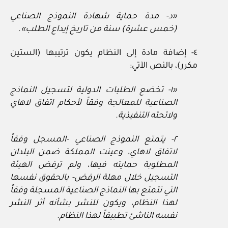
«د- مدة حماية شهادة النموذج الصناعي
(خمس عشرة) سنة من تاريخ إيداع الطلب».
٤- إضافة مادة إلى النظام يكون ترتيبها (الستين
مكرر)، بالنص الآتي:
«١- تخضع الطلبات الدولية لتسجيل النماذج
الصناعية للمعالجة وفقاً لأحكام اتفاق لاهاي
ولائحته التنفيذية.
٢- يتمتع النموذج الصناعي -المسجل وفقاً
لاتفاق لاهاي، وعينت المملكة ضمن البلدان
المطلوبة حمايته فيها، ولم ترفض الهيئة
التسجيل خلال مهلة الرفض- بالحقوق نفسها
التي تتمتع بها النماذج الصناعية المسجلة وفقاً
لهذا النظام، ويكون للنشر بشأنه أثر النشر
نفسه الناشئ تطبيقاً لهذا النظام.