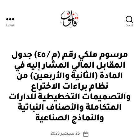
البحث
القائمة
قانون
م
التصنيفات
مرسوم ملكي رقم (م / ٤٥) جدول
ر
س
المقابل المالي المشار إليه في
و
م
المادة (الثانية والأربعين) من
مل
ك
نظام براءات الاختراع
ي
والتصميمات التخطيطية للدارات
المتكاملة والأصناف النباتية
بو
ا
والنماذج الصناعية
س
ط
كاتب
25 سبتمبر 2023
ة
تاريخ
المقالة