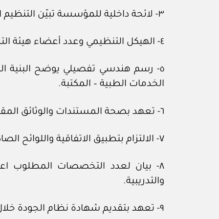
٣- لائحة داخلية للمؤسسة تبيّن التنظيم الأساسي لها من حيث الغرض من الإنشاء والأقسام الداخلية بالمؤسسة.
٤- الهيكل التنظيمي وعدد أعضاء هيئة التدريس بالمؤسسة.
٥- رسم هندسي تفصيلي يوضح البنية الت
الخدمات الطبية – المكتبة.
٦- تعهد بصحة المستندات والوثائق المقدمة.
٧- الالتزام بتطبيق الاتفاقية واللوائح الصادرة عن السلطة البحرية.
٨- بيان لعدد التخصصات المطلوب اعت
والتدريبية.
٩- تعهد بتقديم شهادة نظام الجودة خلال مدة لا تتجاوز ستة أشهر من تاريخ الاعتماد النهائي للمؤسسة.