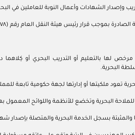
ر الشهادات وأعمال النوبة للعاملين في البحر لعام ١٩٧٨م، وتعديلاتها
رة بموجب قرار رئيس هيئة النقل العام رقم (٠٧١٧٨) وتاريخ ٢٢ /١/ ١٤٤٠ه.
 لها بالتعليم أو التدريب البحري أو كِلاهما داخ
لطة البحرية.
 تعود ملكيتها أو إدارتها لجهة حكومية تابعة للممل
ملاحة البحرية وتخضع للأنظمة واللوائح المعمول بها
والمثبتة بسجل الخدمة البحرية والمتصلة بإصدار شهاد