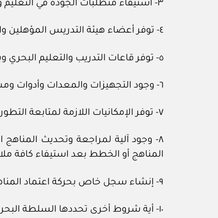
٣- استيفاء متطلبات الجودة في التعليم والتدريب والتقييم.
٤- توفر أعضاء هيئة التدريس المؤهلين والمدربين وفقاً لأحكام المادة (الثامنة) من هذه اللائحة.
٥- توفر قاعات التدريب والتعليم البحري وبرامج التدريب والمحاكيات والورش اللازمة لأعمال التعليم والتدريب.
٦- وجود التجهيزات والمعدات وأدوات ومساعدات التعليم والتدريب اللازمة لتنفيذ متطلبات الاتفاقية.
٧- توفر الإمكانيات اللازمة لمتابعة التطور في الاتفاقية وما يصدر عن المنظمة من قرارات أو توصيات أو خطوط توجيهية.
٨- وجود آلية لمراجعة وتحديث المناهج ال
المناهج أو الخطط بعد استيفاء كافة مل
٩- إنشاء سجل خاص بحركة اعتماد المناهج يتضمن اسم المنهج أو الخطة التدريبية والتعديلات التي طرأت عليه وتاريخ اعتمادها وتطبيقها.
١٠- أية شروط أخرى تحددها السلطة البحرية.