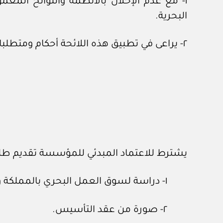
١- مع عدم الإخلال بالأنظمة واللوائح المعم
البحرية.
٢- يراعى في تطبيق هذه اللائحة أحكام ومتطلبات الاتفاقية ولائحتها التنفيذية.
يشترط للاعتماد المبدئي للمؤسسة تقديم طلب 
١- دراسة لسوق العمل البحري بالمملكة ومدى الحاجة للتخصصات المطلوبة.
٢- صورة من عقد التأسيس.