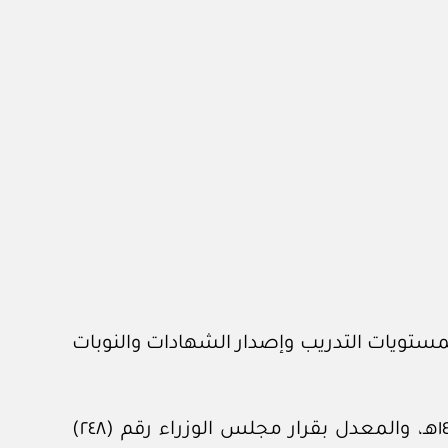
لدولية لمستويات التدريب وإصدار الشهادات والنوبات
وبعد الاطلاع على تنظيم هيئة النقل العام الصادر بقرار مجلس الوزراء رقم (٣٢٣) وتاريخ ١٤ /٩/ ١٤٣٤هـ، والمعدل بقرار مجلس الوزراء رقم (٢٤٨)