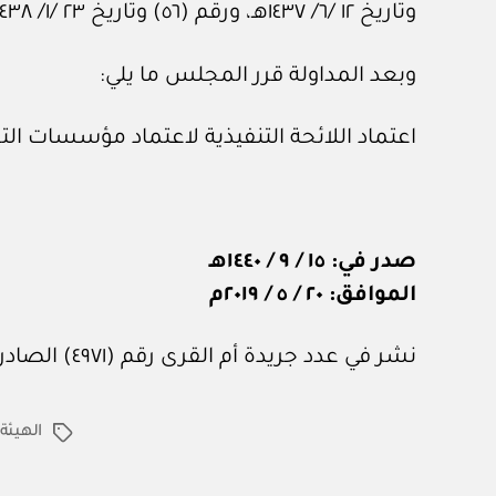
وتاريخ ١٢ /٦/ ١٤٣٧هـ، ورقم (٥٦) وتاريخ ٢٣ /١/ ١٤٣٨هـ، ورقم (٧٠٧) وتاريخ ٣٠ /١١/ ١٤٣٨هـ.
وبعد المداولة قرر المجلس ما يلي:
اعتماد اللائحة التنفيذية لاعتماد مؤسسات ال
صدر في: ١٥ / ٩ / ١٤٤٠هـ
الموافق: ٢٠ / ٥ / ٢٠١٩م
نشر في عدد جريدة أم القرى رقم (٤٩٧١) الصادر في ٢٤ من فبراير ٢٠٢٣م.
الهيئة
الوسوم