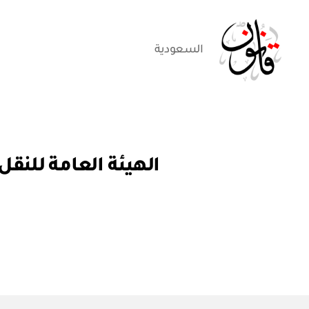
السعودية
قانون
ق
التصنيفات
ر
ار
و
ز
ا
ر
ي