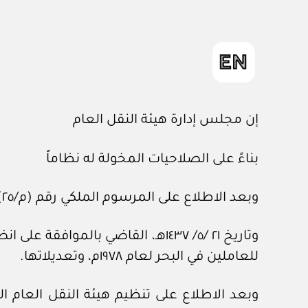
إن مجلس إدارة هيئة النقل العام
بناءً على الصلاحيات المخولة له نظاماً
وبعد الاطلاع على المرسوم الملكي رقم (م/٢٥) وتاريخ ٢٦ /١١/ ١٤١٠هـ، ورقم (م/٤٠)
وتاريخ ٢١ /٥/ ١٤٣٧هـ، القاضي بال
للعاملين في البحر لعام ١٩٧٨م، وتعديلاتها.