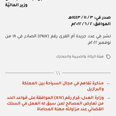
وزير الماليّة
صدر في: ٣ / ١١ / ١٤٤٣هـ
الموافق: ٢ / ٦ / ٢٠٢٢م
نشر في عدد جريدة أم القرى رقم (٤٩٥٧) الصادر في ١٨ من
نوفمبر ٢٠٢٢م.
هيئة الزكاة والضريبة والجمارك
الوسوم
←
مذكرة تفاهم في مجال السياحة بين المملكة
والبرازيل
→
وزارة العدل: قرار رقم (١٤١٧) الموافقة على قواعد الحد
من تعارض المصالح لمن سبق له العمل في السلك
القضائي عند مزاولته مهنة المحاماة