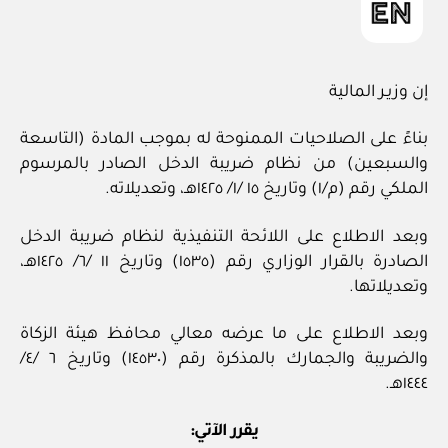
إن وزيـر المالية
بناءً على الصلاحيات الممنوحة له بموجب المادة (التاسعة
والسبعين) من نظام ضريبة الدخل الصادر بالمرسوم
الملكي رقم (م/١) وتاريخ ١٥ /١/ ١٤٢٥هـ، وتعديلاته.
وبعد الاطلاع على اللائحة التنفيذية لنظام ضريبة الدخل
الصادرة بالقرار الوزاري رقم (١٥٣٥) وتاريخ ١١ /٦/ ١٤٢٥هـ،
وتعديلاتها.
وبعد الاطلاع على ما عرضه معالي محافظ هيئة الزكاة
والضريبة والجمارك بالمذكرة رقم (١٤٥٣٠) وتاريخ ٦ /٤/
١٤٤٤هـ.
يقرر الآتي: