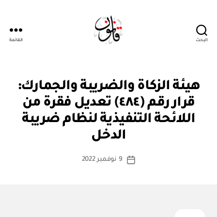
البحث
القائمة
قانون
ق
التصنيفات
هيئة الزكاة والضريبة والجمارك:
ر
ار
قرار رقم (٤٨٤) تعديل فقرة من
و
زا
اللائحة التنفيذية لنظام ضريبة
بو
ر
ا
ي
الدخل
س
ط
كاتب
9 نوفمبر 2022
ة
تاريخ
المقالة
ad
المقالة
m
in