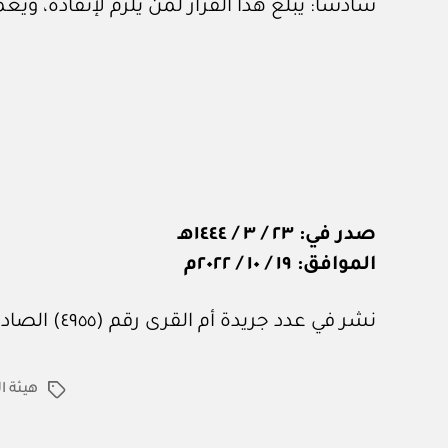
سادساً: يبلغ هذا القرار لمن يلزم لإنفاذه، وي
صدر في: ٢٣ / ٣ / ١٤٤٤هـ
الموافق: ١٩ / ١٠ / ٢٠٢٢م
نشر في عدد جريدة أم القرى رقم (٤٩٥٥) الصادر في ٤ من نوفمبر ٢٠٢٢م.
هيئة ا
الوسوم