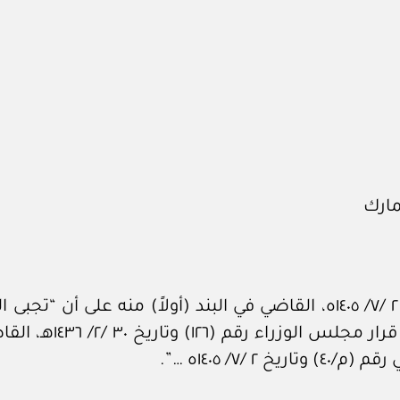
مارك
وبناءً على المرسوم الملكي رقم (م/٤٠) وتاريخ ٢ /٧/ ١٤٠٥ه، القاضي في ا
وغيرها والأفراد ممن 
/٧/ ١٤٠٥ه …”.