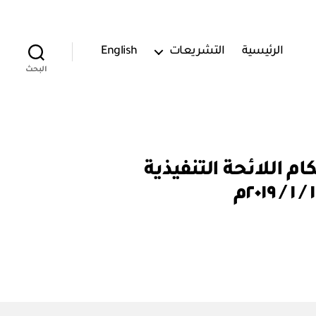
الرئيسية
التشريعات
English
البحث
رك: قرار رقم (١٣٩٥٧) تطبيق أحكام اللائحة التنفيذية