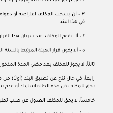
٢ – أن يرفق المكلف بطلبه إقراراً زكوياً وفقاً لأحكام اللائحة التنفيذية لجباية الزكاة الصادرة بالقرار الوزاري رقم (٢٢١٦) وتاريخ ٧/٧/ ١٤٤٠ه.
٣ – أن يسحب المكلف اعتراضه أو دعواه 
في هذا البند.
٤ – ألا يقوم المكلف بعد سريان هذا القرار بتعديل إقراره المرتبط بالسنة المالية محل التطبيق.
٥ – ألا يكون قرار الهيئة المرتبط بالسنة المالية محل التطبيق محصناً، أو صدر به قرار أو حكم نهائي.
ثالثاً: لا يجوز للمكلف بعد مضي المدة المذكورة في الفقرة رقم (١) من البند (ثانياً) 
رابعاً: في حال نتج عن تطبيق البند (أولاً) من
يحق للمكلف في هذه الحالة استرداد أو عدم سدا
خامساً: لا يحق للمكلف العدول عن طلب تطبيق 