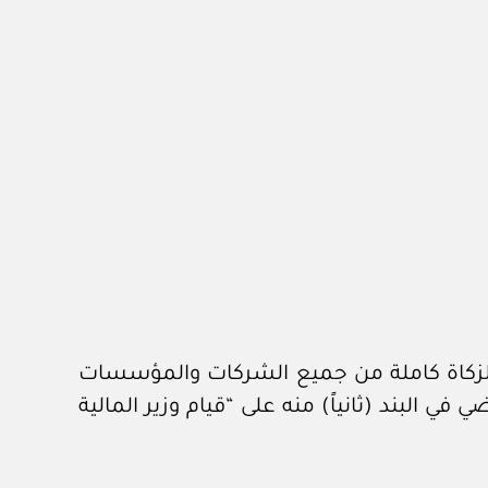
لبند (أولاً) منه على أن “تجبى الزكاة كاملة من جميع الشركات والمؤسسات
يخضعون للزكاة”، وعلى قرار مجلس الوزراء رقم (١٢٦) وتاريخ ٣٠ /٢/ ١٤٣٦هـ، القاضي في البند (ثانياً) منه على “قيام وزير المالية