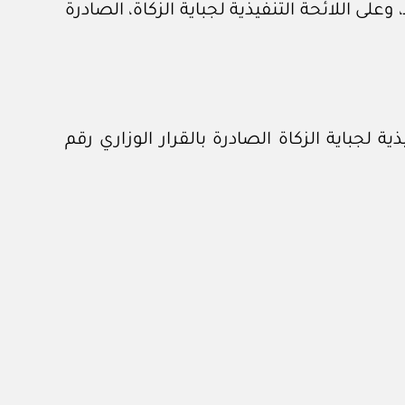
الاطلاع على اللائحة التنفيذية لجباية الزكاة، الصادرة بالقرار الوزاري رقم (٢٠٨٢) وتاريخ ١ /٦/ ١٤٣٨هـ، وعلى اللائحة التنفيذية لجباية الزكاة، الصادرة
ة لجباية الزكاة الصادرة بالقرار الوزاري رقم