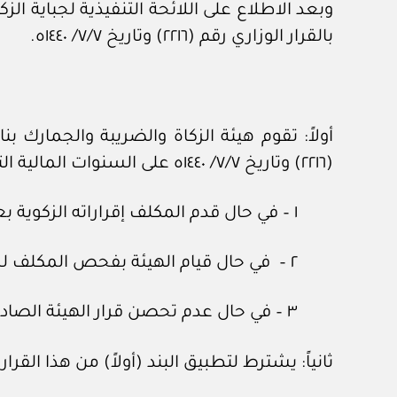
بالقرار الوزاري رقم (٢٢١٦) وتاريخ ٧/٧/ ١٤٤٠ه.
أولاً: تقوم هيئة الزكاة والضريبة والجمارك بن
(٢٢١٦) وتاريخ ٧/٧/ ١٤٤٠ه على السنوات المالية التي تبدأ قبل ١/١/ ٢٠١٩م، في أي من الحالات الآتية:
١ – في حال قدم المكلف إقراراته الزكوية بعد سريان هذا القرار.
٢ – في حال قيام الهيئة بفحص المكلف لسنة مالية يسري عليها هذا القرار.
٣ – في حال عدم تحصن قرار الهيئة الصادر عن سنة مالية يسري عليها هذا القرار.
ثانياً: يشترط لتطبيق البند (أولاً) من هذا القرار ا