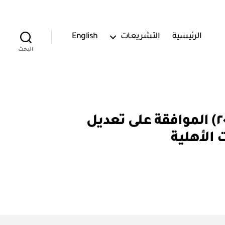
الرئيسية
التشريعات
English
البحث
المركز الوطني لتنمية القطاع غير الربحي: قرار رقم (ق / ٢ / ١ / ٢٠٢٢) الموافقة على تعديل
 الأهلية