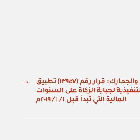
هيئة الزكاة والضريبة والجمارك: قرار رقم (١٣٩٥٧) تطبيق
→
لتنفيذية لجباية الزكاة على السنوات
المالية التي تبدأ قبل ١ / ١ / ٢٠١٩م