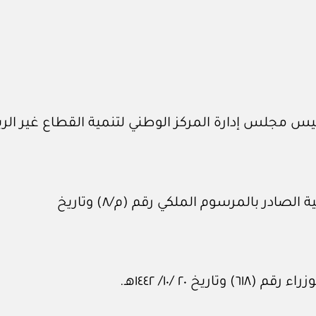
 رئيس مجلس إدارة المركز الوطني لتنمية القطاع غير الر
در بالمرسوم الملكي رقم (م/٨) وتاريخ
 ٢٠ /١٠/ ١٤٤٢هـ.