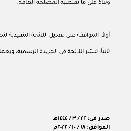
وبناءً على ما تقتضيه المصلحة العامة.
أولاً: الموافقة على تعديل اللائحة التنفيذية
ثانياً: تنشر اللائحة في الجريدة الرسمية، ويعمل بها بعد (١٨٠) يوماً
صدر في: ٢٢ / ٣ / ١٤٤٤هـ
الموافق: ١٨ / ١٠ / ٢٠٢٢م