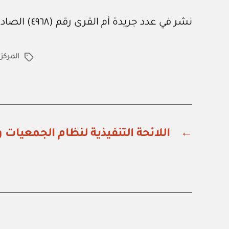
نشر في عدد جريدة أم القرى رقم (٤٩٦٨) الصادر في ٣ من فبراير ٢٠٢٣م.
المركز
الوسوم
←
اللائحة التنفيذية لنظام الجمعيات