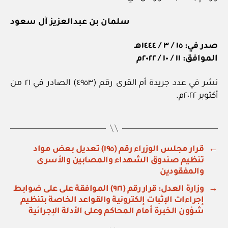
سلمان بن عبدالعزيز آل سعود
صدر في: ١٥ / ٣ / ١٤٤٤هـ
الموافق: ١١ / ١٠ / ٢٠٢٢م
نشر في عدد جريدة أم القرى رقم (٤٩٥٣) الصادر في ٢١ من
أكتوبر ٢٠٢٢م.
←
قرار مجلس الوزراء رقم (١٩٥) تعديل بعض مواد
تنظيم صندوق الشهداء والمصابين والأسرى
والمفقودين
→
وزارة العدل: قرار رقم (٩٢١) الموافقة على على ضوابط
إجراءات الإثبات إلكترونية والقواعد الخاصة بتنظيم
شؤون الخبرة أمام المحاكم وعلى الأدلة الإجرائية