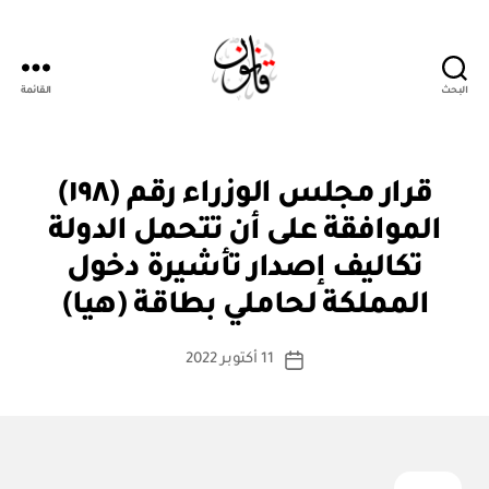
البحث
القائمة
قانون
قر
التصنيفات
قرار مجلس الوزراء رقم (١٩٨)
ار
مج
الموافقة على أن تتحمل الدولة
ل
س
تكاليف إصدار تأشيرة دخول
بو
الو
ا
زرا
المملكة لحاملي بطاقة (هيا)
س
ء
ط
كاتب
11 أكتوبر 2022
ة
تاريخ
المقالة
ad
المقالة
m
in