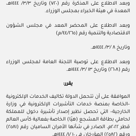
وبعد الاطلاع على المذكرة رقم (٧٢٠) وتاريخ ٣/٣/ ١٤٤٤هـ،
المعدة في هيئة الخبراء بمجلس الوزراء.
وبعد الاطلاع على المحضر المعد في مجلس الشؤون
الاقتصادية والتنمية رقم (٤٤/٢٦٥/م)
وتاريخ ٨ /٣/ ١٤٤٤هـ.
وبعد الاطلاع على توصية اللجنة العامة لمجلس الوزراء
رقم (٢٦٠٨) وتاريخ ١٣ /٣/ ١٤٤٤هـ.
يقرر:
الموافقة على أن تتحمل الدولة تكاليف الخدمات الإلكترونية
–الخاصة بمنصة خدمات التأشيرات الإلكترونية في وزارة
الخارجية– التي تحصل نظير إصدار تأشيرة دخول للمملكة
لحاملي بطاقة المشجع (هيّا) الخاصة بفعالية كأس العالم
قطر ٢٠٢٢م، الصادر في شأنها الأمران الساميان رقم (٢٥٨١)
ورقم (٢٥٨٢) المؤرخان في ١٠ /١/ ١٤٤٤هـ.