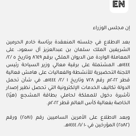
إن مجلس الوزراء
بعد الاطلاع في جلسته المنعقدة برئاسة خادم الحرمين
الشريفين الملك سلمان بن عبدالعزيز آل سعود، على
المعاملة الواردة من الديوان الملكي برقم ٨٦٤٩ وتاريخ ٥ /٢/
١٤٤٤هـ، المشتملة على برقية معالي وزير السياحة رئيس
اللجنة التحضيرية للأنشطة والفعاليات على هامش فعالية
قطر ٢٠٢٢م رقم ٧٢٨ وتاريخ ١ /٢/ ١٤٤٤هـ، في شأن تحمل
الدولة تكاليف الخدمات الإلكترونية التي تحصل نظير إصدار
تأشيرة دخول للمملكة لحاملي بطاقة المشجع (هيّا)
الخاصة بفعالية كأس العالم قطر ٢٠٢٢م.
وبعد الاطلاع على الأمرين الساميين رقم (٢٥٨١) ورقم
(٢٥٨٢) المؤرخين في ١٠ /١/ ١٤٤٤هـ.