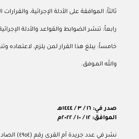
ثالثاً: الموافقة على الأدلة الإجرائية، والقرارات
رابعاً: تنشر الضوابط والقواعد والأدلة الإجرائ
خامساً: يبلغ هذا القرار لمن يلزم، لاعتماده وتن
والله المـوفق.
صدر في: ١٦ / ٣ / ١٤٤٤هـ
الموافق: ١٢ / ١٠ / ٢٠٢٢م
نشر في عدد جريدة أم القرى رقم (٤٩٥٤) الصادر في ٢٨ من أكتوبر ٢٠٢٢م.