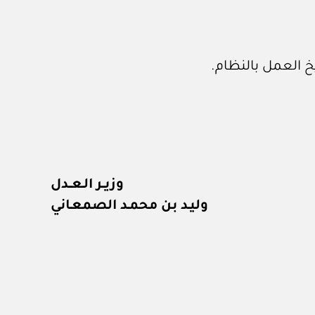
يخ العمل بالنظام.
وزيــر الـعــدل
وليـد بن محمـد الصمعـاني