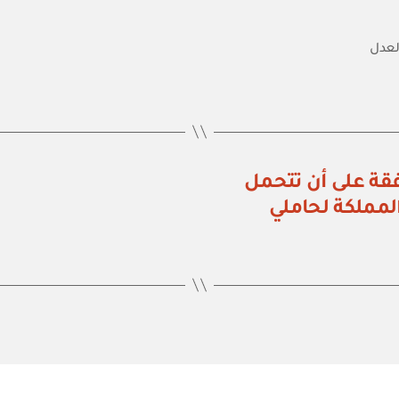
العدل
راء رقم (١٩٨) الموافقة على أن تتحمل
المملكة لحاملي