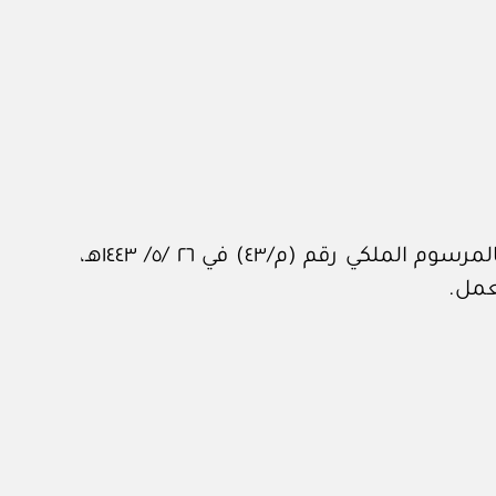
بناءً على الصلاحيات المخوَّلة له نظاماً، وبعد الاطلاع على المادة (١٢٦) من «نظام الإثبات»، الصادر بالمرسوم الملكي رقم (م/٤٣) في ٢٦ /٥/ ١٤٤٣هـ،
عمل.