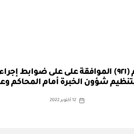
بو
وزارة العدل: قرار رقم (٩٢١) الموافقة على على ضو
ا
تنظيم شؤون الخبرة أمام المحاكم وعلى 
س
ط
ة
كاتب
12 أكتوبر 2022
تاريخ
a
المقالة
المقالة
d
m
in