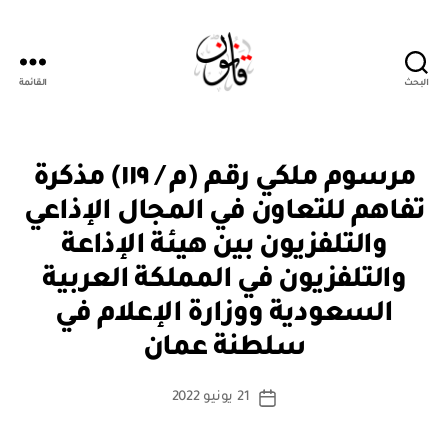
البحث
القائمة
قانون
م
التصنيفات
مرسوم ملكي رقم (م / ١١٩) مذكرة
ر
س
تفاهم للتعاون في المجال الإذاعي
و
م
والتلفزيون بين هيئة الإذاعة
مل
ك
والتلفزيون في المملكة العربية
ي
السعودية ووزارة الإعلام في
بو
ا
سلطنة عمان
س
ط
كاتب
21 يونيو 2022
ة
تاريخ
المقالة
ad
المقالة
m