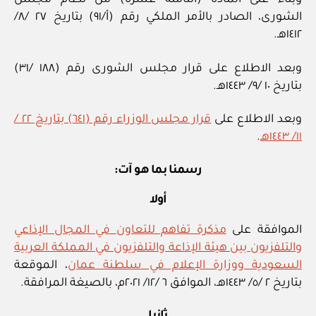
وبناء على المادة (الثامنة عشرة) من نظام مجلس
الشورى، الصادر بالأمر الملكي رقم (أ/٩١) بتاريخ ٢٧ /٨/
١٤١٢هـ.
وبعد الاطلاع على قرار مجلس الشورى رقم (١٨٨ /٣١)
بتاريخ ١٠ /٩/ ١٤٤٣هـ.
وبعد الاطلاع على
قرار مجلس الوزراء رقم (٦٤١) بتاريخ ٢٢ /
١١/ ١٤٤٣هـ
.
رسمنا بما هو آت:
أولا
الموافقة على
مذكرة تفاهم للتعاون في المجال الإذاعي
والتلفزيون بين هيئة الإذاعة والتلفزيون في المملكة العربية
السعودية ووزارة الإعلام في سلطنة عمان
، الموقعة
بتاريخ ٢ /٥/ ١٤٤٣هـ، الموافق ٦ /١٢/ ٢٠٢١م، بالصيغة المرافقة.