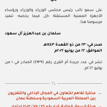
ثانيا
على سمو نائب رئيس مجلس الوزراء والوزراء ورؤساء
الأجهزة المعنية المستقلة -كل فيما يخصه- تنفيذ
مرسومنا هذا.
سلمان بن عبدالعزيز آل سعود
صدر في: ٢٣ من ذو القعدة ١٤٤٣هـ
الموافق: ٢٢ من يونيو ٢٠٢٢م
نشر في عدد جريدة أم القرى رقم (٤٩٣٩) الصادر في ١ من
يوليو ٢٠٢٢م.
←
مذكرة تفاهم للتعاون في المجال الإذاعي والتلفزيون
بين المملكة العربية السعودية وسلطنة عمان
→
هيئة السوق المالية: قرار رقم (٣ / ٧٧ / ٢٠٢٢) اعتماد