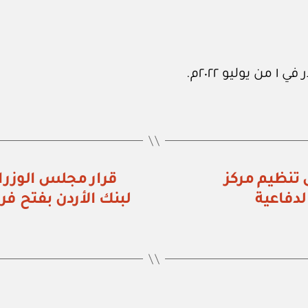
ء رقم (٦٥٠) تعديل تنظيم مركز
دفاعية
لبنك الأردن بفتح فر