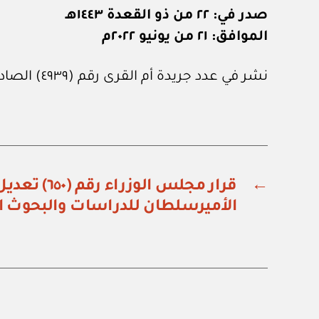
صدر في: ٢٢ من ذو القعدة ١٤٤٣هـ
الموافق: ٢١ من يونيو ٢٠٢٢م
نشر في عدد جريدة أم القرى رقم (٤٩٣٩) الصادر في ١ من يوليو ٢٠٢٢م.
←
قرار مجلس الوزرا
الأميرسلطان للدراسات والبحوث ال