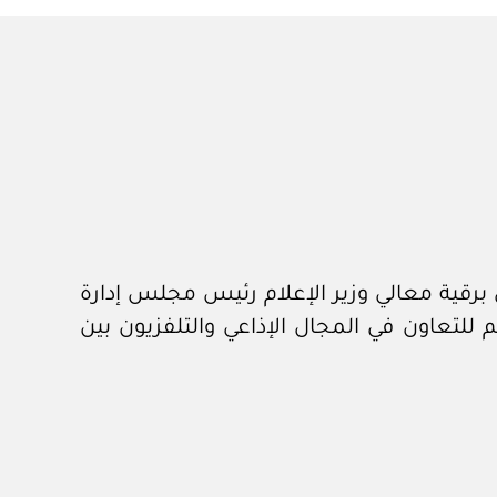
يوان الملكي برقم ٥٨٩٥٤ وتاريخ ١٩ /٩/ ١٤٤٣هـ، المشتملة على برقية معالي وزير الإعلام رئيس مجلس إدارة
 /٧/ ١٤٤٣هـ، في شأن مشروع مذكرة تفاهم للتعاون في المجال الإذاعي والتلفزيون بين