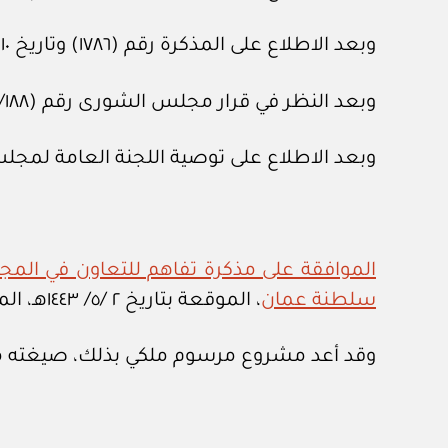
وبعد الاطلاع على المذكرة رقم (١٧٨٦) وتاريخ ١٠ /٨/ ١٤٤٣هـ، المعدة في هيئة الخبراء بمجلس الوزراء.
وبعد النظر في قرار مجلس الشورى رقم (١٨٨/ ٣١) وتاريخ ١٠ /٩/ ١٤٤٣هـ.
وبعد الاطلاع على توصية اللجنة العامة لمجلس الوزراء رقم (٩٢٧٢) و
الموافقة على مذكرة تفاهم للتعاون في المجال 
سلطنة عمان
، الموقعة بتاريخ ٢ /٥/ ١٤٤٣هـ، الموافق ٦ /١٢/ ٢٠٢١م، بالصيغة المرافقة.
وقد أعد مشروع مرسوم ملكي بذلك، صيغته مر