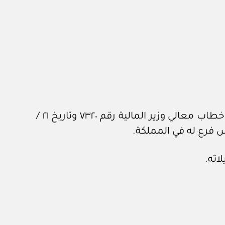
بعد الاطلاع على المعاملة الواردة من الديوان الملكي برقم ٥٢٩٠٥ وتاريخ ٢٤ /٨/ ١٤٤٣هـ، المشتملة على خطاب معالي وزير المالية رقم ٧٣٢٠ وتاريخ ٢١ /