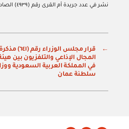
نشر في عدد جريدة أم القرى رقم (٤٩٣٩) الصادر في ١ من يوليو ٢٠٢٢م.
←
قرار مجلس الوز
المجال الإذاعي والتلفزيون بين هيئة 
في المملكة العربية السعودية ووزار
سلطنة عمان