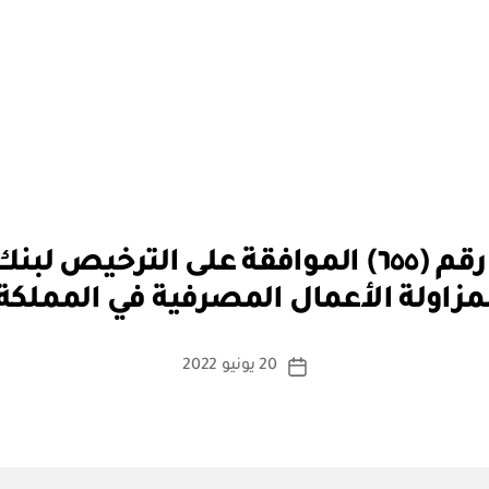
بو
قرار مجلس الوزراء رقم (٦٥٥) الموافقة على الت
ا
مزاولة الأعمال المصرفية في المملكة
س
ط
ة
كاتب
20 يونيو 2022
تاريخ
a
المقالة
المقالة
d
m
in