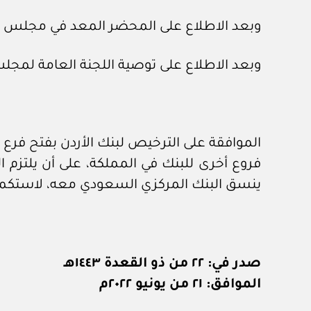
وبعد الاطلاع على المحضر المعد في مجلس الشؤون الاقتصادية والت
وبعد الاطلاع على توصية اللجنة العامة لمجلس الوزراء رقم (١٠١٢١) و
الموافقة على الترخيص لبنك الأردن بفتح فرع 
فروع أخرى للبنك في المملكة، على أن يلتزم ا
ينسق البنك المركزي السعودي معه، لاستكمال 
صدر في: ٢٢ من ذو القعدة ١٤٤٣هـ
الموافق: ٢١ من يونيو ٢٠٢٢م