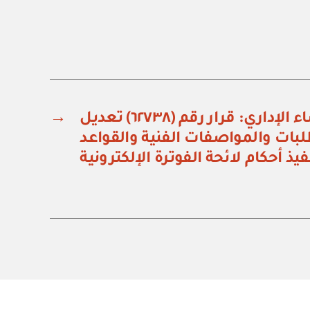
مجلس القضاء الإداري: قرار رقم (٦٢٧٣٨) تعديل
→
بات والمواصفات الفنية والقواعد
نفيذ أحكام لائحة الفوترة الإلكترونية