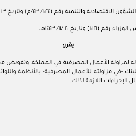
نمية رقم (١٠٢٤/ ٤٣/م) وتاريخ ١٣ /١١/ ١٤٤٣هـ.
تاريخ ٢٠ /١١/ ١٤٤٣هـ.
يقرر:
له لمزاولة الأعمال المصرفية في المملكة، وتفويض معا
لبنك -في مزاولته للأعمال المصرفية- بالأنظمة واللوا
الإجراءات اللازمة لذلك.