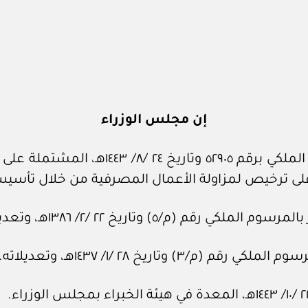
إن مجلس الوزراء
م/٥) وتاريخ ٢٢ /٢/ ١٣٨٦هـ، وتعديلاته.
اريخ ٢٨ /١/ ١٤٣٧هـ، وتعديلاته.