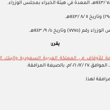
وتاريخ ٥/ ٩/ ١٤٤٣هـ.
يقرر:
مة للأوقاف في المملكة العربية السعودية والبنك ا
افقة لهذا.