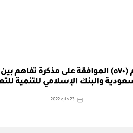
بو
قرار مجلس الوزراء رقم (٥٧٠) الموافقة على مذكرة
ا
سعودية والبنك الإسلامي للتنمية للت
س
ط
ة
كاتب
23 مايو 2022
تاريخ
a
المقالة
المقالة
d
m
in