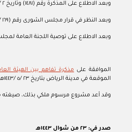
وبعد الاطلاع على المذكرة رقم (١٤٨١) وتاريخ ٢ /٧ /١٤٤٣هـ، المعدة في هيئة الخبراء بمجلس الوزراء.
وبعد النظر في قرار مجلس الشورى رقم (١٦٩ /٢٩) وتاريخ ١١ /٨ /١٤٤٣هـ.
وبعد الاطلاع على توصية اللجنة العامة لمجلس الوزراء رقم (٧٧٧٥) 
الموافقة على
مذكرة تفاهم بين الهيئة العا
الموقعة في مدينة الرياض بتاريخ ٢٣ /٥ /١٤٤٣هـ، الموافق ٢٧ /١٢/ ٢٠٢١م، بالصيغة المرافقة.
وقد أعد مشروع مرسوم ملكي بذلك، صيغته مر
صدر في: ٢٣ من شوال ١٤٤٣هـ