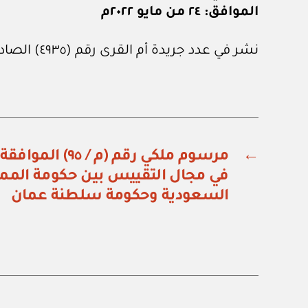
الموافق: ٢٤ من مايو ٢٠٢٢م
نشر في عدد جريدة أم القرى رقم (٤٩٣٥) الصادر في ٣ من يونيو ٢٠٢٢م.
←
مرسوم ملكي رقم (م 
في مجال التقييس بين حكومة الممل
السعودية وحكومة سلطنة عمان