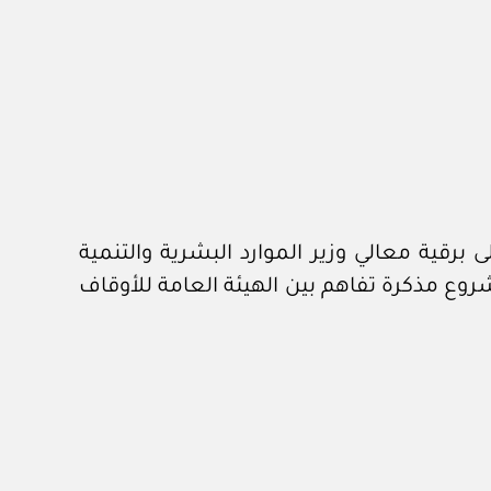
لديوان الملكي برقم ٥١١٣٤ وتاريخ ١٧ /٨ /١٤٤٣هـ، المشتملة على برقية معالي وزير الموارد البشرية والتنمية
العامة للأوقاف رقم ٠٠٨٩٤٨-٤٣-٠١ وتاريخ ٩ /٦ /١٤٤٣هـ، في شأن مشروع مذكرة تفاهم بين الهيئة العامة للأوقاف