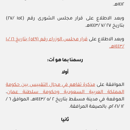
١٤١٢هـ.
وبعد الاطلاع على قرار مجلس الشورى رقم (١٥٤ /٢٧)
بتاريخ ٢٧ /٧ /١٤٤٣هـ.
وبعد الاطلاع على
قرار مجلس الوزراء رقم (٥٤٩) بتاريخ ١٦ /١٠
/١٤٤٣هـ.
رسمنا بما هو آت:
أولا
الموافقة على
مذكرة تفاهم في مجال التقييس بين حكومة
المملكة العربية السعودية وحكومة سلطنة عمان
،
الموقعة في مدينة مسقط بتاريخ ٢ /٥ /١٤٤٣هـ، الموافق ٦ /
١٢ /٢٠٢١م، بالصيغة المرافقة.
ثانيا