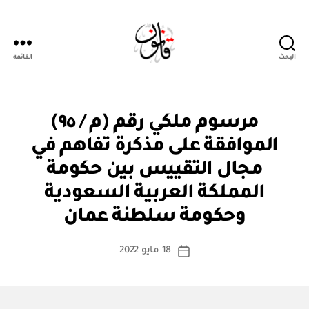
البحث
القائمة
قانون
م
التصنيفات
مرسوم ملكي رقم (م / ٩٥)
ر
س
الموافقة على مذكرة تفاهم في
و
م
مجال التقييس بين حكومة
مل
ك
المملكة العربية السعودية
بو
ي
ا
وحكومة سلطنة عمان
س
ط
كاتب
18 مايو 2022
ة
تاريخ
المقالة
ad
المقالة
m
in