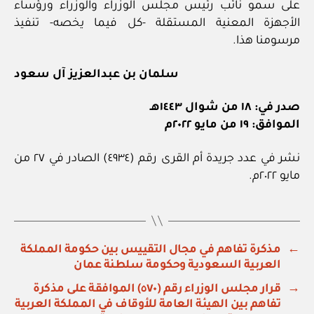
على سمو نائب رئيس مجلس الوزراء والوزراء ورؤساء
الأجهزة المعنية المستقلة -كل فيما يخصه- تنفيذ
مرسومنا هذا.
سلمان بن عبدالعزيز آل سعود
صدر في: ١٨ من شوال ١٤٤٣هـ
الموافق: ١٩ من مايو ٢٠٢٢م
نشر في عدد جريدة أم القرى رقم (٤٩٣٤) الصادر في ٢٧ من
مايو ٢٠٢٢م.
←
مذكرة تفاهم في مجال التقييس بين حكومة المملكة
العربية السعودية وحكومة سلطنة عمان
→
قرار مجلس الوزراء رقم (٥٧٠) الموافقة على مذكرة
تفاهم بين الهيئة العامة للأوقاف في المملكة العربية